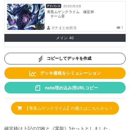
2020/9/28
アドバンス
青黒ムゲンクライム 確定枠
チーム零
ガチまとめ担当
1
メイン
40
コピーしてデッキを作成
デッキ価格をシミュレーション
note埋め込み用URLコピー
【青黒ムゲンクライム】の購入はこちらから！
確定枠は上記の11枚と《零龍》1セットとしました。