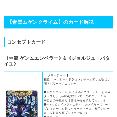
【青黒ムゲンクライム】のカード解説
コンセプトカード
《∞龍 ゲンムエンペラー》&《ジョルジュ・バタ
イユ》
【 クリーチャー 】
種族 ∞マスター・ドラゴン / チーム零 / 文明 水/
闇 / パワー∞ / コスト∞
■ムゲンクライム ４（自分のクリーチャーを４体
タップし、 [wd04]支払って、このクリーチャー
を自分の手札または墓地から召喚してもよい）
■∞ (ルビ：インフィニティ）ブレイカー（「∞
ブレイカー」を持つクリーチャーは、相手のシー
ルドを好きな数ブレイクできる）
■ブロッカー