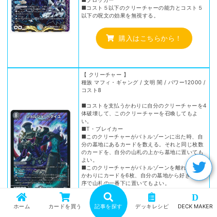
■コスト５以下のクリーチャーの能力とコスト５
以下の呪文の効果を無視する。
購入はこちらから！
【 クリーチャー 】
種族 マフィ・ギャング / 文明 闇 / パワー12000 /
コスト8
■コストを支払うかわりに自分のクリーチャーを4
体破壊して、このクリーチャーを召喚してもよ
い。
■T・ブレイカー
■このクリーチャーがバトルゾーンに出た時、自
分の墓地にあるカードを数える。それと同じ枚数
のカードを、自分の山札の上から墓地に置いても
よい。
■このクリーチャーがバトルゾーンを離れる時、
かわりにカードを6枚、自分の墓地から好きな順
序で山札の一番下に置いてもよい。
D
購入はこちらから！
ホーム
カードを買う
記事を探す
デッキレシピ
DECK MAKER