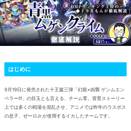
はじめに
9月19日に発売された十王篇三弾「幻龍×凶襲 ゲンムエン
ペラー!!!」の目玉とも言える、チーム零。背景ストーリー
上では多くの戦場を混乱させ、アニメでは昨年のラスボス
の息子、ぜーロJr.が使用するイカしたチームです。