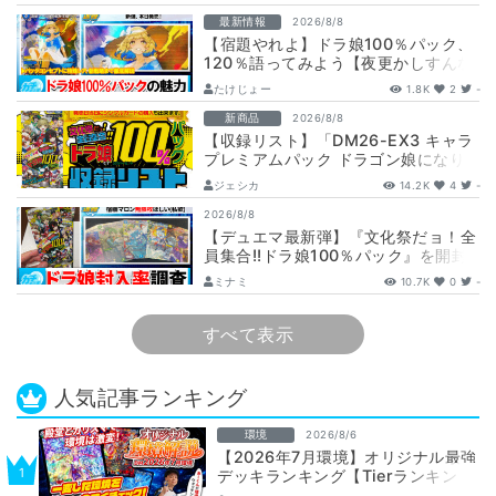
最新情報
2026/8/8
【宿題やれよ】ドラ娘100％パック、
120％語ってみよう【夜更かしすんな
よ】
たけじょー
1.8K
2
-
新商品
2026/8/8
【収録リスト】「DM26-EX3 キャラ
プレミアムパック ドラゴン娘になり
たくないっ！ 文化祭だョ！全員集
ジェシカ
14.2K
4
-
合!…
2026/8/8
【デュエマ最新弾】『文化祭だョ！全
員集合!!ドラ娘100％パック』を開封
して封入率調査！【25周年/ドラゴン
ミナミ
10.7K
0
-
娘…
すべて表示
人気記事ランキング
環境
2026/8/6
【2026年7月環境】オリジナル最強
デッキランキング【Tierランキン
グ】