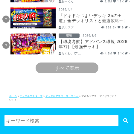
あーくん
5.5M
1.2K
-
2026/4/4
『ドキドキつよいデッキ 25の王
道』全デッキリストと最速攻略一覧
【DM26-SD1】
ボルスズ
338.5K
9
-
環境
2026/8/6
【環境考察】アドバンス環境 2026
年7月【最強デッキ】
ちくわ。/ア...
4.3M
3.1K
-
すべて表示
ホーム
»
デュエルマスターズ
»
デュエルマスターズ - コラム
»
アポカリプス・デイがつかいた
い！！！