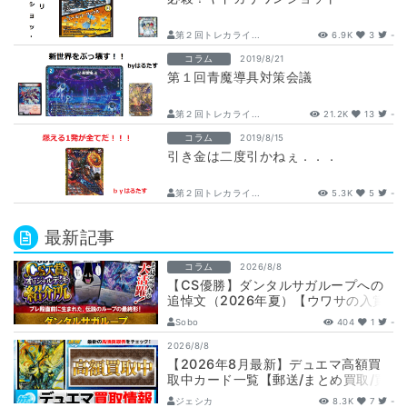
第２回トレカライ...
6.9K
3
-
コラム
2019/8/21
第１回青魔導具対策会議
第２回トレカライ...
21.2K
13
-
コラム
2019/8/15
引き金は二度引かねぇ．．．
第２回トレカライ...
5.3K
5
-
最新記事
コラム
2026/8/8
【CS優勝】ダンタルサガループへの
追悼文（2026年夏）【ウワサの入賞
オリジナルデッキ紹介所 – …
Sobo
404
1
-
2026/8/8
【2026年8月最新】デュエマ高額買
取中カード一覧【郵送/まとめ買取/買
取表/相場/金トレジャー】
ジェシカ
8.3K
7
-