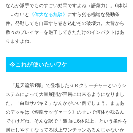
なんか派手でものすごい効果ですよね（語彙力）。6体以
上いないと
《偉大なる無駄》
にすら劣る極端な発動条
件。発動しても自軍すら巻き込むその破壊力。大昔から
数々のプレイヤーを魅了してきただけのインパクトはあ
りますよね。
今これが使いたいワケ
「超天篇第1弾」で登場したＧＲクリーチャーというシ
ステムによって大量展開が容易に出来るようになりまし
た。「白単サバキＺ」なんかがいい例でしょう。まぁあ
のデッキは《煌龍サッヴァーク》のせいで何体か残るん
ですけどね。そんな訳で「盤面に6体以上」という条件を
満たしやすくなってる以上ワンチャンあるんじゃないか