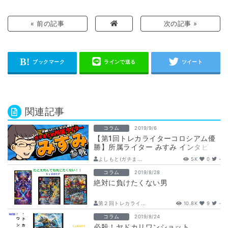
« 前の記事
次の記事 »
関連記事
コラム
2019/9/6
【第1回トレカライターコロシアム優
勝】所属ライター みすみ インタビュ
ー
よしもと(ガチま...
5K
0
-
コラム
2019/8/28
絶対に負けたくない男
第２回トレカライ...
10.8K
9
-
コラム
2019/8/24
必殺！ヤドカリワンショット