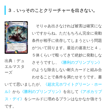
３．いっそのことクリーチャーを出さない。
そりゃあ出さなければ被害は確実にな
いですからね。ただもちろん完全に発動
条件が相手に依存してしまうという問題
がついて回ります。最近の速攻だと４，
５体くらいで殴ってきて絶妙に発動しな
出典：
デュ
さそうですし、
《勝利のプリンプリン》
エルマスタ
のような除去しない耐久カードと組み合
ーズ
わせることで条件を満たせそうです。書
いてて思いましたが、
《超次元ホワイトグリーン・ホー
ル》
から
《勝利のプリンプリン》
を出して
《アポカリプ
ス・デイ》
をシールドに埋めるプランはなかなか強そう
です。