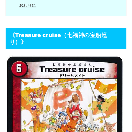
おわりに
《
Treasure cruise（七福神の宝船巡
り）
》