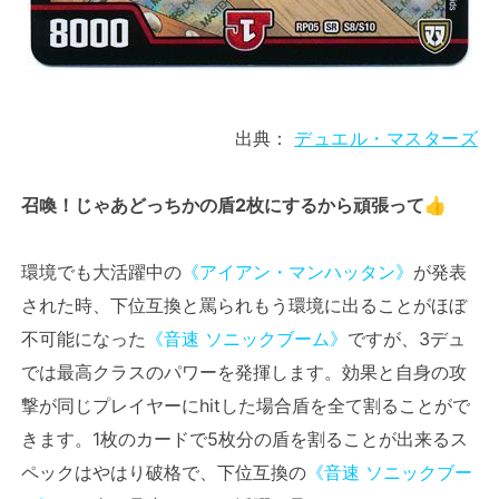
出典：
デュエル・マスターズ
召喚！じゃあどっちかの盾2枚にするから頑張って👍
環境でも大活躍中の
《アイアン・マンハッタン》
が発表
された時、下位互換と罵られもう環境に出ることがほぼ
不可能になった
《音速 ソニックブーム》
ですが、3デュ
では最高クラスのパワーを発揮します。効果と自身の攻
撃が同じプレイヤーにhitした場合盾を全て割ることがで
きます。1枚のカードで5枚分の盾を割ることが出来るス
ペックはやはり破格で、下位互換の
《音速 ソニックブー