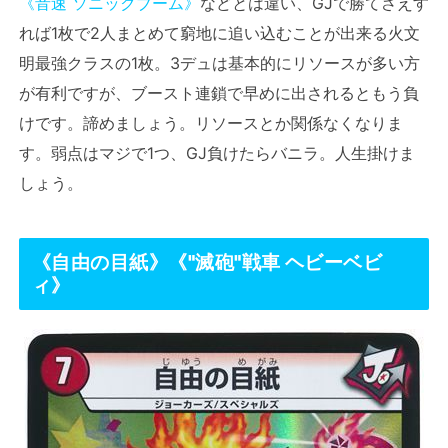
《音速 ソニックブーム》
などとは違い、GJで勝てさえす
れば1枚で2人まとめて窮地に追い込むことが出来る火文
明最強クラスの1枚。3デュは基本的にリソースが多い方
が有利ですが、ブースト連鎖で早めに出されるともう負
けです。諦めましょう。リソースとか関係なくなりま
す。弱点はマジで1つ、GJ負けたらバニラ。人生掛けま
しょう。
《
自由の目紙
》《
"滅砲"戦車 ヘビーベビ
ィ》