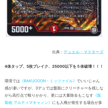
出典：
デュエル・マスターズ
4体タップ、5枚ブレイク、25000以下を５体破壊！！！
環境では
《BAKUOOON・ミッツァイル》
でいいじゃん
感が凄いですが、3デュでは盤面にクリーチャーを残しな
がら高打点で殴りかかり、更には大量除去もこなす
《龍
装砲 アルティマキャノン》
にも人権が発生する場合が多