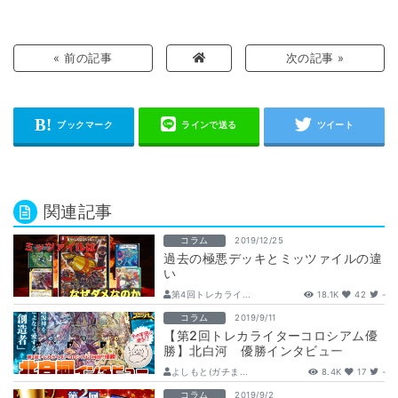
« 前の記事
次の記事 »
関連記事
コラム
2019/12/25
過去の極悪デッキとミッツァイルの違
い
第4回トレカライ...
18.1K
42
-
コラム
2019/9/11
【第2回トレカライターコロシアム優
勝】北白河 優勝インタビュー
よしもと(ガチま...
8.4K
17
-
コラム
2019/9/2