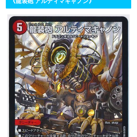
《
龍装砲 アルティマキャノン
》