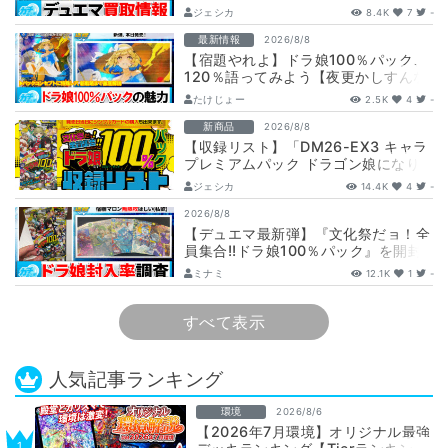
取表/相場/金トレジャー】
ジェシカ
8.4K
7
-
最新情報
2026/8/8
【宿題やれよ】ドラ娘100％パック、
120％語ってみよう【夜更かしすんな
よ】
たけじょー
2.5K
4
-
新商品
2026/8/8
【収録リスト】「DM26-EX3 キャラ
プレミアムパック ドラゴン娘になり
たくないっ！ 文化祭だョ！全員集
ジェシカ
14.4K
4
-
合!…
2026/8/8
【デュエマ最新弾】『文化祭だョ！全
員集合!!ドラ娘100％パック』を開封
して封入率調査！【25周年/ドラゴン
ミナミ
12.1K
1
-
娘…
すべて表示
人気記事ランキング
環境
2026/8/6
【2026年7月環境】オリジナル最強