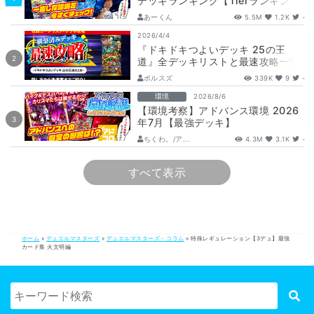
デッキランキング【Tierランキン
グ】
あーくん
5.5M
1.2K
-
2026/4/4
『ドキドキつよいデッキ 25の王
道』全デッキリストと最速攻略一覧
【DM26-SD1】
ボルスズ
339K
9
-
環境
2026/8/6
【環境考察】アドバンス環境 2026
年7月【最強デッキ】
ちくわ。/ア...
4.3M
3.1K
-
すべて表示
ホーム
»
デュエルマスターズ
»
デュエルマスターズ - コラム
»
特殊レギュレーション【3デュ】最強
カード集 火文明編