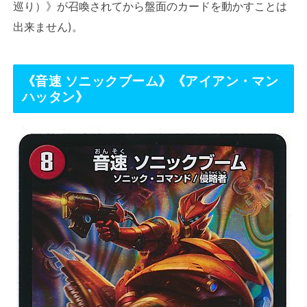
巡り）》が召喚されてから盤面のカードを動かすことは
出来ません)。
《
音速 ソニックブーム
》《
アイアン・マン
ハッタン
》