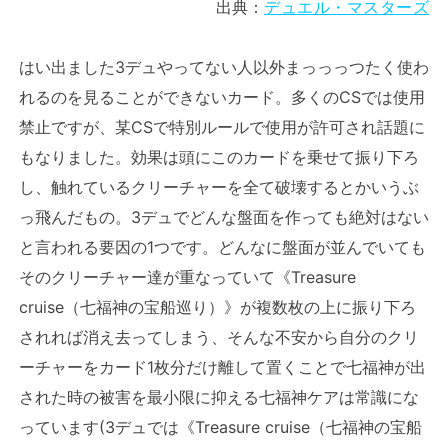
出典：
デュエル・マスターズ
はい出ました3デュやってない人以外まっっっつたく使わ
れるのを見ることができないカード。多くのCSでは使用
禁止ですが、某CSで特別ルールで使用が許可され話題に
もなりました。効果は頭にこのカードを乗せて振り下ろ
し、触れているクリーチャーを全て破壊するとかいうぶ
っ飛んだもの。3デュでどんな盤面を作っても絶対はない
と言われる要因の1つです。どんなに盤面が並んでいても
そのクリーチャー達が重なっていて《Treasure
cruise（七福神の宝船巡り）》が複数枚の上に振り下ろ
されれば消え去ってしまう、そんな不安から自分のクリ
ーチャーをカード1枚分だけ離して置くことで七福神が出
された時の被害を最小限に抑える七福神ケアは常識にな
っています(3デュでは《Treasure cruise（七福神の宝船