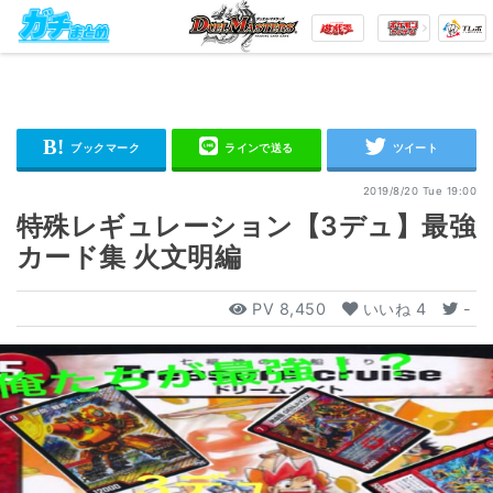
2019/8/20 Tue 19:00
特殊レギュレーション【3デュ】最強
カード集 火文明編
PV
8,450
いいね
4
-