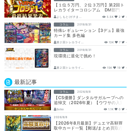
【１位５万円、２位３万円】第2回ト
レカライターコロシアム DM部門
最終結果発表
よしもと(ガチま...
5.5K
2
-
コラム
2019/8/31
特殊レギュレーション【3デュ】最強
カード集 多色編
第２回トレカライ...
13K
7
-
コラム
2019/8/31
現環境に退化で挑め！
第２回トレカライ...
15K
19
-
最新記事
コラム
2026/8/8
【CS優勝】ダンタルサガループへの
追悼文（2026年夏）【ウワサの入賞
オリジナルデッキ紹介所 – …
Sobo
1.1K
0
-
2026/8/8
【2026年8月最新】デュエマ高額買
取中カード一覧【郵送/まとめ買取/買