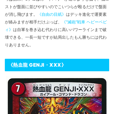
ストが盤面に並びやすいのでこいつらが殴るだけで盤面
が消し飛びます。
《自由の目紙》
はデッキ進化で運要素
が絡みますが相手だけぶっぱ、
《"滅砲"戦車 ヘビーベビ
ィ》
は自軍を巻き込む代わりに高いパワーラインまで破
壊できる、一長一短ですが結局出したもん勝ちには代わ
りありません。
《
熱血龍 GENJI・XXX
》