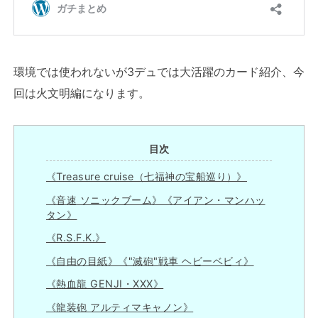
環境では使われないが3デュでは大活躍のカード紹介、今
回は火文明編になります。
目次
《Treasure cruise（七福神の宝船巡り）》
《音速 ソニックブーム》《アイアン・マンハッ
タン》
《R.S.F.K.》
《自由の目紙》《"滅砲"戦車 ヘビーベビィ》
《熱血龍 GENJI・XXX》
《龍装砲 アルティマキャノン》