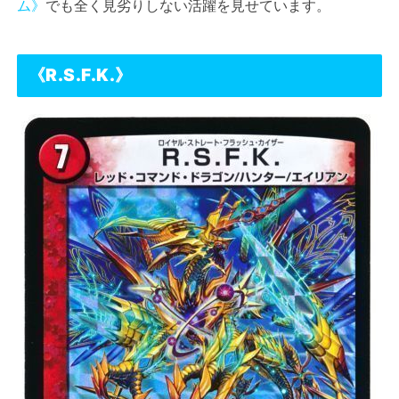
ム》
でも全く見劣りしない活躍を見せています。
《
R.S.F.K.
》