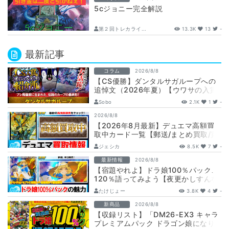
5cジョニー完全解説
第２回トレカライ...
13.3K
13
-
最新記事
コラム
2026/8/8
【CS優勝】ダンタルサガループへの
追悼文（2026年夏）【ウワサの入賞
オリジナルデッキ紹介所 – …
Sobo
2.1K
1
-
2026/8/8
【2026年8月最新】デュエマ高額買
取中カード一覧【郵送/まとめ買取/買
取表/相場/金トレジャー】
ジェシカ
8.5K
7
-
最新情報
2026/8/8
【宿題やれよ】ドラ娘100％パック、
120％語ってみよう【夜更かしすんな
よ】
たけじょー
3.8K
4
-
新商品
2026/8/8
【収録リスト】「DM26-EX3 キャラ
プレミアムパック ドラゴン娘になり