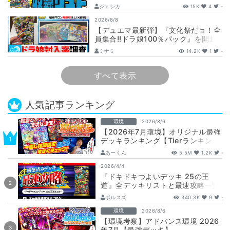
たくないっ！ 文化祭だョ！全員集
ジェシカ
15K
4
-
合!…
2026/8/8
【デュエマ最新弾】『文化祭だョ！全
員集合!!ドラ娘100％パック』を開封
して封入率調査！【25周年/ドラゴン
ミナミ
14.2K
1
-
娘…
すべて表示
人気記事ランキング
環境
2026/8/6
【2026年7月環境】オリジナル最強
デッキランキング【Tierランキン
グ】
あーくん
5.5M
1.2K
-
2026/4/4
『ドキドキつよいデッキ 25の王
道』全デッキリストと最速攻略一覧
【DM26-SD1】
ボルスズ
340.3K
9
-
環境
2026/8/6
【環境考察】アドバンス環境 2026
年7月【最強デッキ】