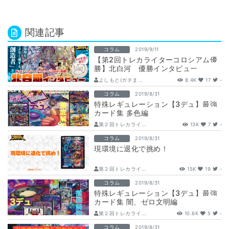
関連記事
コラム
2019/9/11
【第2回トレカライターコロシアム優
勝】北白河 優勝インタビュー
よしもと(ガチま...
8.4K
17
-
コラム
2019/8/31
特殊レギュレーション【3デュ】最強
カード集 多色編
第２回トレカライ...
13K
7
-
コラム
2019/8/31
現環境に退化で挑め！
第２回トレカライ...
15K
19
-
コラム
2019/8/31
特殊レギュレーション【3デュ】最強
カード集 闇、ゼロ文明編
第２回トレカライ...
10.6K
5
-
コラム
2019/8/31