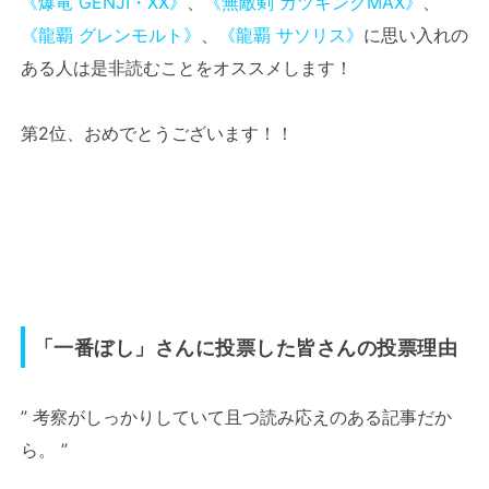
《爆竜 GENJI・XX》
、
《無敵剣 カツキングMAX》
、
《龍覇 グレンモルト》
、
《龍覇 サソリス》
に思い入れの
ある人は是非読むことをオススメします！
第2位、おめでとうございます！！
「一番ぼし」さんに投票した皆さんの投票理由
” 考察がしっかりしていて且つ読み応えのある記事だか
ら。 ”