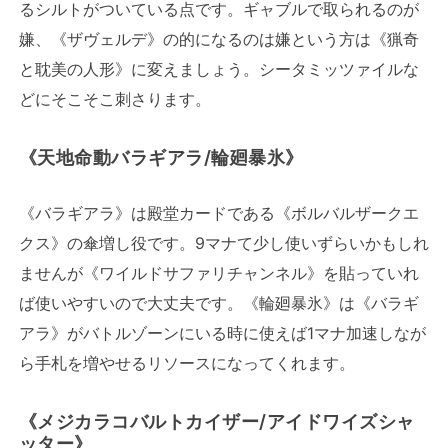
るシルトがついている点です。ギャブルで取られるのが
嫌、《ザヴェルデ》の的になるのは嫌という方は《猟奇
と耽美の人形》に変えましょう。シータミッツァイルな
どにそこそこ刺さります。
《天地命動バラギアラ/輪廻暴氷》
《バラギアラ》は殿堂カードである《ボルバルザークエ
クス》の傘増し役です。9マナて少し使いずらいかもしれ
ませんが《ワイルドサファリチャンネル》を貼っていれ
ば使いやすいので大丈夫です。《輪廻暴氷》は《バラギ
アラ》がバトルゾーンにいる時に使えば1マナ加速しなが
ら手札を増やせるリソースになってくれます。
《メジカラコバルトカイザー/アイドワイズシャ
ッター》