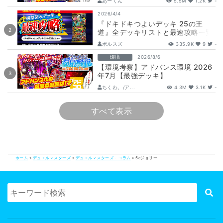
あーくん
5.5M
1.2K
-
2026/4/4
『ドキドキつよいデッキ 25の王
道』全デッキリストと最速攻略一覧
【DM26-SD1】
ボルスズ
335.9K
9
-
環境
2026/8/6
【環境考察】アドバンス環境 2026
年7月【最強デッキ】
ちくわ。/ア...
4.3M
3.1K
-
すべて表示
ホーム
»
デュエルマスターズ
»
デュエルマスターズ - コラム
»
5cジョリー