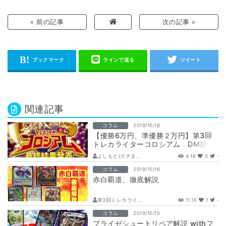
« 前の記事
次の記事 »
関連記事
コラム
2019/10/18
【優勝6万円、準優勝２万円】第3回
トレカライターコロシアム DM部
門 最終結果発表
よしもと(ガチま...
4.1K
0
-
コラム
2019/10/16
赤白覇道、徹底解説
第3回トレカライ...
11.1K
1
-
コラム
2019/10/15
ブライゼシュートリペア解説 withフ