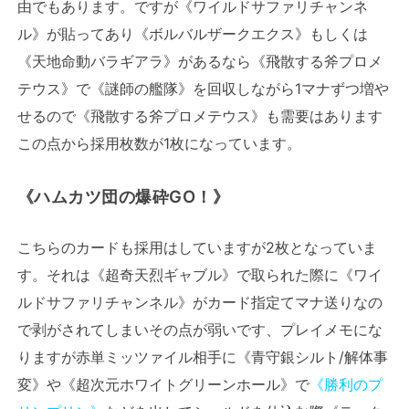
由でもあります。ですが《ワイルドサファリチャンネ
ル》が貼ってあり《ボルバルザークエクス》もしくは
《天地命動バラギアラ》があるなら《飛散する斧プロメ
テウス》で《謎師の艦隊》を回収しながら1マナずつ増や
せるので《飛散する斧プロメテウス》も需要はあります
この点から採用枚数が1枚になっています。
《ハムカツ団の爆砕GO！》
こちらのカードも採用はしていますが2枚となっていま
す。それは《超奇天烈ギャブル》で取られた際に《ワイ
ルドサファリチャンネル》がカード指定てマナ送りなの
で剥がされてしまいその点が弱いです、プレイメモにな
りますが赤単ミッツァイル相手に《青守銀シルト/解体事
変》や《超次元ホワイトグリーンホール》で
《勝利のプ