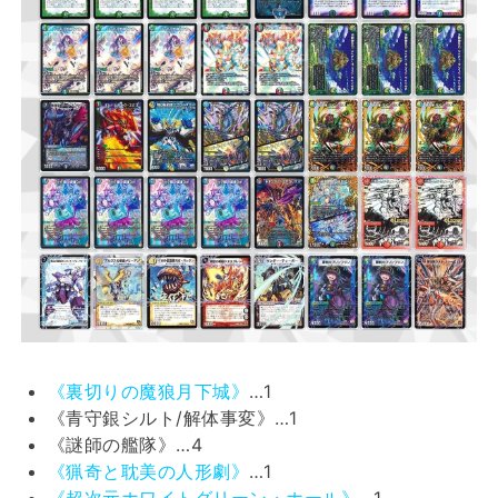
《裏切りの魔狼月下城》
…1
《青守銀シルト/解体事変》…1
《謎師の艦隊》…4
《猟奇と耽美の人形劇》
…1
《超次元ホワイトグリーン・ホール》
…1