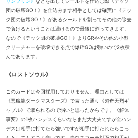
リンプリン》
などを出してシールドを仕込む際《テック
団の破壊GO！》を仕込みます相手としては確実に《テッ
ク団の破壊GO！》があるシールドを割ってその他の除去
で負けるということは避けるので最後に割ってきます、
なので《テック団の破壊GO！》よりGRやその他の小型
クリーチャーを破壊できる点で爆砕GOは強いので2枚積
んであります。
《ロストソウル》
このカードは今回採用しておりません。理由としては
《悪魔龍ダークマスターズ》で言った通り《超奇天烈ギ
ャブル》で取られるので弱いと思ったからです。《解体
事変》の1枚ハンデスくらいならまだ大丈夫ですが全ハン
デスは相手に打てたら強いですが相手に打たれたらこっ
ちとしてもすごく辛いです。青白スコーラ対面で相手が