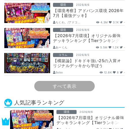
め…
環境
2026/8/6
【環境考察】アドバンス環境 2026年
7月【最強デッキ】
ちくわ。/アドコ...
4.3M
3.1K
-
環境
2026/8/6
【2026年7月環境】オリジナル最強
デッキランキング【Tierランキング】
あーくん
5.5M
1.2K
-
コラム
2026/8/5
【構築論】ドキドキ強い25の入賞オ
リジナルデッキから学ぼう
【DuelMastersMemory5日目】
Sobo
12.8K
8
-
すべて表示
人気記事ランキング
環境
2026/8/6
【2026年7月環境】オリジナル最強
デッキランキング【Tierランキン
グ】