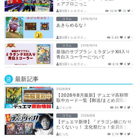
ェアプロごっこ
第3回トレカライ...
10.1K
10
-
コラム
2019/10/14
あきらめるな！
第3回トレカライ...
5.6K
4
-
コラム
2019/10/14
最強のサブプラン ミラダンテXII入り
青白スコーラーについて
第3回トレカライ...
6.1K
6
-
最新記事
2026/8/6
【2026年8月最新】デュエマ高額買
取中カード一覧【郵送/まとめ買取/買
取表/相場/金トレジャー】
ジェシカ
8K
6
-
コラム
2026/8/6
【デュエマ新弾】『ドラゴン娘になり
たくないっ！ 文化祭だョ！全員集合!!
ドラ娘100％パック』注目カードまと
むった
2.7K
4
-