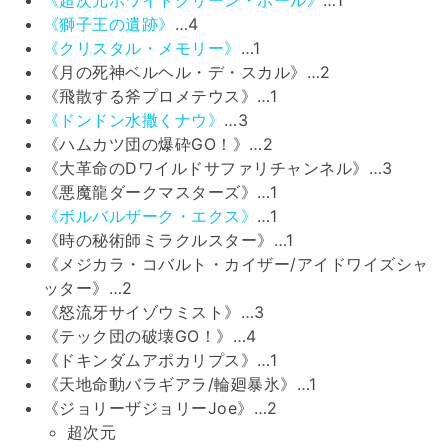
《獅子王の遺跡》
…4
《クリスタル・メモリー》
…1
《月の死神ベルヘル・デ・スカル》…2
《飛散する斧プロメテウス》…1
《ドンドン水撒くナウ》
…3
《ハムカツ団の爆砕GO！》…2
《大革命のDワイルドサファリチャンネル》…3
《悪魔龍ダークマスターズ》…1
《ボルバルザーク・エクス》
…1
《時の秘術師ミラクルスター》…1
《メジカラ・コバルト・カイザー/アイドワイズシャ
ッター》…2
《怒流牙サイゾウミスト》…3
《テック団の破壊GO！》…4
《ドキンダムアポカリプス》…1
《天地命動バラギアラ/輪廻暴氷》…1
《ジョリーザジョリーJoe》…2
超次元