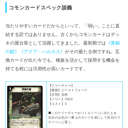
コモンカードスペック談義
当たりやすいカードだからといって、「弱い」ことに直
結する訳ではありません。古くからコモンカードはデッ
キの屋台骨として活躍してきました。最初期では
《青銅
の鎧》
《アクア・ハルカス》
がその最たる例ですね。互
換カードが出た今でも、種族を活かして採用する機会を
持てる程には汎用性が高いカードです。
【クリーチャー】
【種族】ビーストフォーク
【文明】自然
【パワー】1000
【コスト】3
■このクリーチャーがバトルゾーンに出たとき、
自分の山札の一番上のカードを表にして自分のマ
ナゾーンに置く。