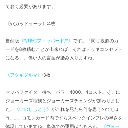
ておく必要があります。
《γζガッドゥーラ》:4枚
自然版
《*/肆幻フィッパード/*》
です。「同じ役割のカ
ードを8枚積むことが出来れば、それはデッキコンセプト
になる」、偉い人の言葉が染み入りますね。
《アツギダルマ》
:3枚
マッハファイター持ち、パワー4000、4コスト。そこに
ジョーカーズ種族とジョーカーズチェンジが加わりまし
た。
《いのししとう》
がこれを見たら何を思うのでしょ
う……。コモンカード内ですらスペックインフレの早さを
体現していますね。単体での運用はもちろん、
《ウォッ