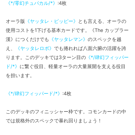
《*/零幻チュパカル/*》
:4枚
オーラ版
《ヤッタレ・ピッピー》
とも言える、オーラの
使用コストを1下げる基本カードです。《The カップラー
漢》につくだけでも
《ヤッタレマン》
のスペックを越
え、
《ヤッタレロボ》
でも捲れれば八面六腑の活躍を誇
ります。このデッキでは3ターン目の
《*/肆幻フィッパー
ド/*》
に繋ぐ役目、軽量オーラの大量展開を支える役目
を担います。
《*/肆幻フィッパード/*》
:4枚
このデッキのフィニッシャー枠です。コモンカードの中
では規格外のスペックで暴れ回りましょう！