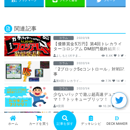
関連記事
コラム
2020/1/8
【優勝賞金5万円】第4回トレカライ
ターコロシアム DM部門最終結果発表
【所属ライター契約権】
よしもと(ガチま...
6.4K
9
-
コラム
2020/1/4
「2ブロック5cコントロール」対戦記
事
第4回トレカライ...
7.7K
14
-
コラム
2020/1/4
少ないパックで遊ぶ超高速デュエ
マ！？トッキューブリッツ！
H宮田
10.2K
47
-
コラム
2020/1/4
D
トリガーも利用して墓地肥やし！？シ
ホーム
カードを買う
記事を探す
デッキレシピ
DECK MAKER
ールドは美味しいコスト！H宮田式
【光水闇火カリヤドネメカーネンルー