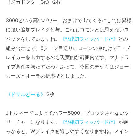
《メカドクターGr.》:2枚
3000という高いパワー、おまけで出てくるにしては異様
に強い追加ブレイク付与。これもコモンとは思えないス
ペックをしていますね。
《*/肆幻フィッパード/*》
との
組み合わせで、5ターン目辺りにコモンの束だけでT・ブ
レイカーを出力するのも現実的な範囲内です。マナドラ
イブ条件を満たすためもあって、今回のデッキはジョー
カーズとオーラの折衷型としました。
《ドリルどーる》
:2枚
Jトルネードによってパワー5000、ブロックされないク
リーチャーになります。
《*/肆幻フィッパード/*》
が乗
っかると、Wブレイクを通しやすくなりますね。メイン