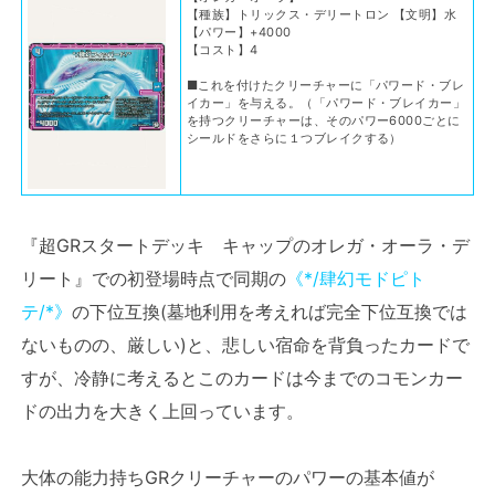
【種族】トリックス・デリートロン 【文明】水
【パワー】+4000
【コスト】4
■これを付けたクリーチャーに「パワード・ブレ
イカー」を与える。（「パワード・ブレイカー」
を持つクリーチャーは、そのパワー6000ごとに
シールドをさらに１つブレイクする）
『超GRスタートデッキ キャップのオレガ・オーラ・デ
リート』での初登場時点で同期の
《*/肆幻モドピト
テ/*》
の下位互換(墓地利用を考えれば完全下位互換では
ないものの、厳しい)と、悲しい宿命を背負ったカードで
すが、冷静に考えるとこのカードは今までのコモンカー
ドの出力を大きく上回っています。
大体の能力持ちGRクリーチャーのパワーの基本値が