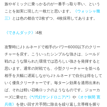
族やギミックに乗っかるのが一番手っ取り早い、という
ことを如実に現した一枚だと思います。
《ウォッシャ幾
三》
とは色の都合で2枚ずつ、4枚採用してあります。
《できんダック》
:4枚
攻撃時にJトルネードで相手のパワー6000以下のクリー
チャーを戻す。こういったシンプルな強さは、シールド
戦のような限られた環境では恐ろしい強さを発揮すると
思います。通常の対戦でも、小型クリーチャーを並べる
相手を大幅に遅延しながらJトルネードで自分は得をして
いく優良クリーチャーです。毎ターン効果を適用出来れ
ば、それは軽い召喚ロックのようなものです。ジョーカ
ーズに乗せた
《*/弐幻サンドロニア/*》
や
《オケ狭間 寛
兵衛》
を使い回す片手間に除去を繰り返し主導権を握り