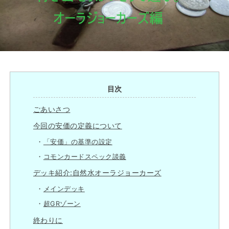
目次
ごあいさつ
今回の安価の定義について
「安価」の基準の設定
コモンカードスペック談義
デッキ紹介:自然水オーラジョーカーズ
メインデッキ
超GRゾーン
終わりに