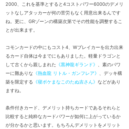
2000、これを基準とすると4コストパワー6000のデメリ
ットなしアタッカーが何の苦労もなく用意出来るんです
ね。更に、GRゾーンの構築次第でその性能を調整するこ
とが出来ます。
コモンカードの中にもコスト4、Wブレイカーを出力出来
るカード自体は今までにもありました。軽量ドラゴンと
して古くから親しまれた
《黒神龍ギランド》
、素のパワ
ーに難ありな
《熱血龍 リトル・ガンフレア》
、デッキ構
築を限定する
《寝ボケまなこのたぬ吉さん》
などがあり
ますね。
条件付きカード、デメリット持ちカードであるそれらと
比較すると純粋なカードパワーが如何に上がっているか
が分かるかと思います。もちろんデメリットをメリット