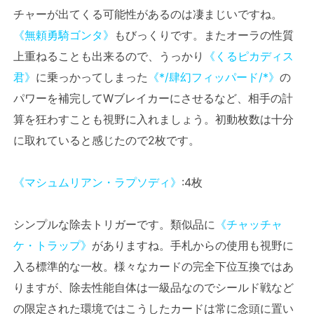
チャーが出てくる可能性があるのは凄まじいですね。
《無頼勇騎ゴンタ》
もびっくりです。またオーラの性質
上重ねることも出来るので、うっかり
《くるピカディス
君》
に乗っかってしまった
《*/肆幻フィッパード/*》
の
パワーを補完してWブレイカーにさせるなど、相手の計
算を狂わすことも視野に入れましょう。初動枚数は十分
に取れていると感じたので2枚です。
《マシュムリアン・ラプソディ》
:4枚
シンプルな除去トリガーです。類似品に
《チャッチャ
ケ・トラップ》
がありますね。手札からの使用も視野に
入る標準的な一枚。様々なカードの完全下位互換ではあ
りますが、除去性能自体は一級品なのでシールド戦など
の限定された環境ではこうしたカードは常に念頭に置い