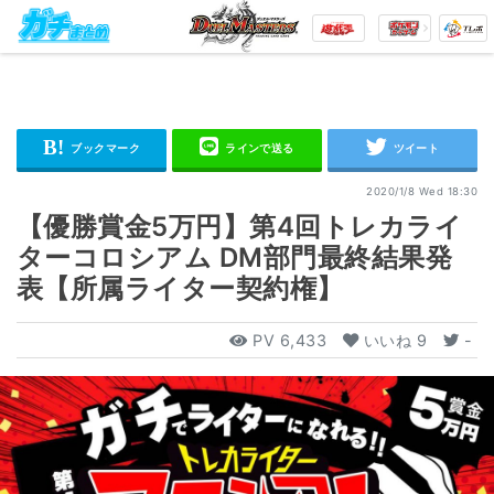
2020/1/8 Wed 18:30
【優勝賞金5万円】第4回トレカライ
ターコロシアム DM部門最終結果発
表【所属ライター契約権】
PV
6,433
いいね
9
-