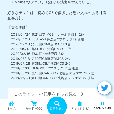
日々Vtuberやアニメ、映画から演出を学んでいる。
好きなデッキは、初めてCSで優勝した思い入れのある【青
魔導具】。
【大会実績】
・2021/04/24 第21回アドCS【シールド戦】 2位
・2021/04/18 TSUTAYA鈴鹿店2ブロック戦 優勝
・2020/12/13 第58回CB津店DMCS 3位
・2020/09/13 第56回CB津店DMCS 3位
・2020/02/16 TSUTAYA鈴鹿店 3位
・2019/08/18 第39回CB津店DMCS 2位
・2019/07/28 第38回CB津店DMCS 2位
・2019/04/08 DMGP8th2ブロック 予選通過
・2019/05/26 第15回CARDBOX北谷店デュエマCS 2位
・2018/12/30 第11回CARDBOX北谷店デュエマCS 優勝
このライターの記事をもっと見る
D
ホーム
カードを買う
記事を探す
デッキレシピ
DECK MAKER