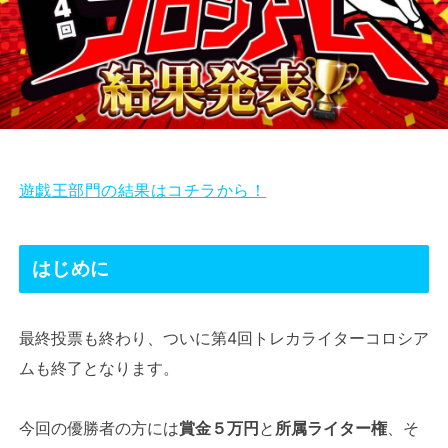
遊戯王部門の結果はコチラから！
はじめに
最終投票も終わり、ついに第4回トレカライターコロシア
ムも終了となります。
今回の優勝者の方には
賞金５万円
と
所属ライター権
、そ