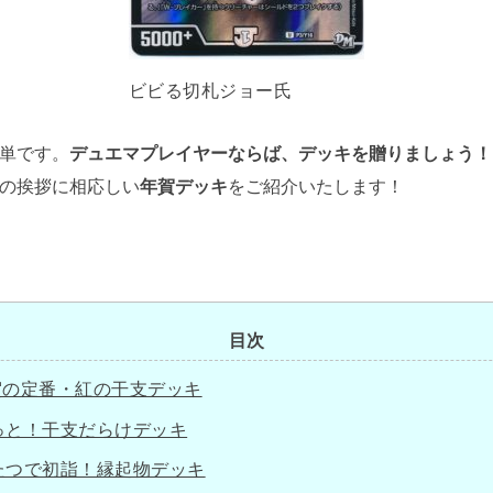
ビビる切札ジョー氏
単です。
デュエマプレイヤーならば、デッキを贈りましょう！
の挨拶に相応しい
年賀デッキ
をご紹介いたします！
目次
賀の定番・紅の干支デッキ
っと！干支だらけデッキ
たつで初詣！縁起物デッキ