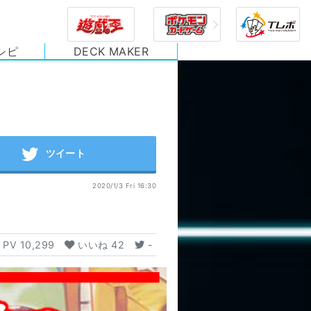
シピ
DECK MAKER
2020/1/3 Fri 16:30
PV
10,299
いいね
42
-