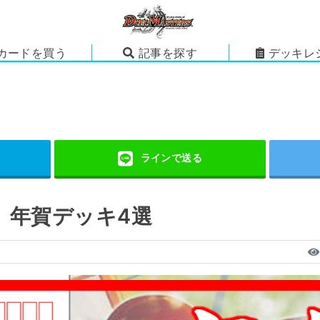
カードを買う
記事を探す
デッキレ
。年賀デッキ4選