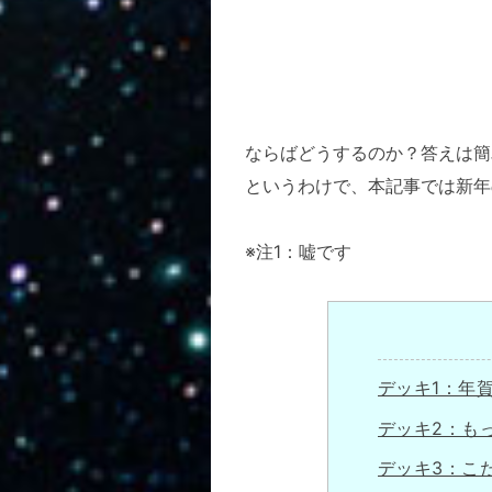
ならばどうするのか？答えは簡
というわけで、本記事では新年
※注1：嘘です
デッキ1：年
デッキ2：も
デッキ3：こ