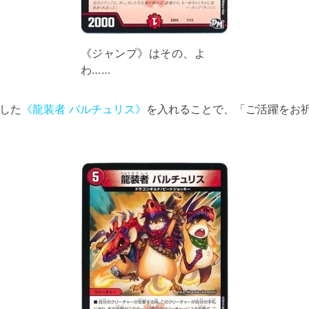
《ジャンプ》はその、よ
わ……
した
《龍装者 バルチュリス》
を入れることで、「ご活躍をお