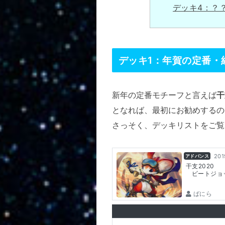
デッキ4：？
デッキ1：年賀の定番・
新年の定番モチーフと言えば
干
となれば、最初にお勧めするの
さっそく、デッキリストをご覧
201
アドバンス
干支2020
ビートジョ
ばにら