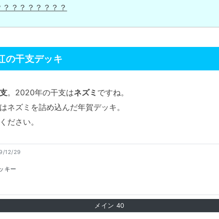
？？？？？？？？？
紅の干支デッキ
支
。2020年の干支は
ネズミ
ですね。
はネズミを詰め込んだ年賀デッキ。
ください。
9/12/29
ッキー
メイン
40