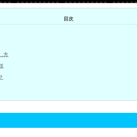
目次
し方
説
？