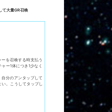
して大量GR召喚
ャーを召喚する時支払う
ャー1体につき1少なく
、自分のアンタップして
よい。こうしてタップし