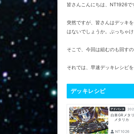
皆さんこんにちは、NT1926で
突然ですが、皆さんはデッキを
はないでしょうか。ぶっちゃけ
そこで、今回は組むのも回すの
それでは、早速デッキレシピを
デッキレシピ
202
アドバンス
白単GRメタ
メタリカ
NT1026