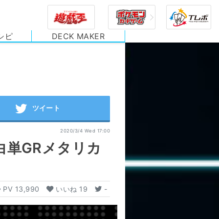
シピ
DECK MAKER
2020/3/4 Wed 17:00
白単GRメタリカ
PV
13,990
いいね
19
-