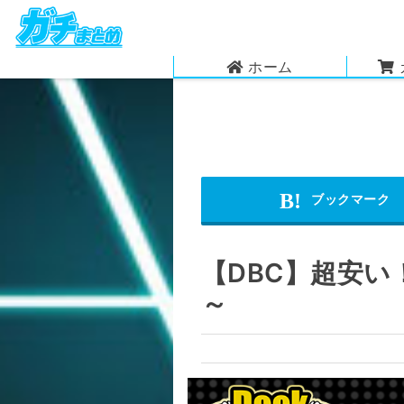
ホーム
【DBC】超安
～