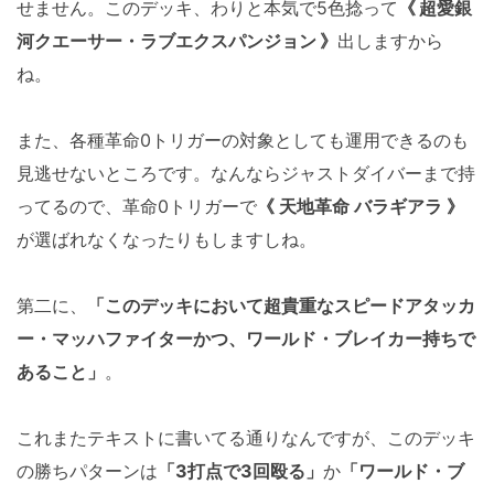
せません。このデッキ、わりと本気で5色捻って
《 超愛銀
河クエーサー・ラブエクスパンジョン 》
出しますから
ね。
また、各種革命0トリガーの対象としても運用できるのも
見逃せないところです。なんならジャストダイバーまで持
ってるので、革命0トリガーで
《 天地革命 バラギアラ 》
が選ばれなくなったりもしますしね。
第二に、
「このデッキにおいて超貴重なスピードアタッカ
ー・マッハファイターかつ、ワールド・ブレイカー持ちで
あること」
。
これまたテキストに書いてる通りなんですが、このデッキ
の勝ちパターンは
「3打点で3回殴る」
か
「ワールド・ブ