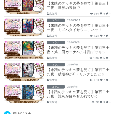
【未踏のデッキの夢を見て】第百三十
二夜：世界の裏側で
北白河
984
4
-
コラム
2026/7/29
【未踏のデッキの夢を見て】第百三十
一夜：ミズハタイセツニ、ネッ！
北白河
1.8K
7
-
コラム
2026/7/15
【未踏のデッキの夢を見て】第百三十
夜：第二回カーナベル未踏デッキシン
ポジウム
北白河
1.2K
5
-
コラム
2026/7/8
【未踏のデッキの夢を見て】第百二十
九夜：破壊神がG・リンクしたとき、
北白河
1.8K
7
-
コラム
2026/7/1
【未踏のデッキの夢を見て】第百二十
八夜：誰もが目を奪われていく
北白河
2K
3
-