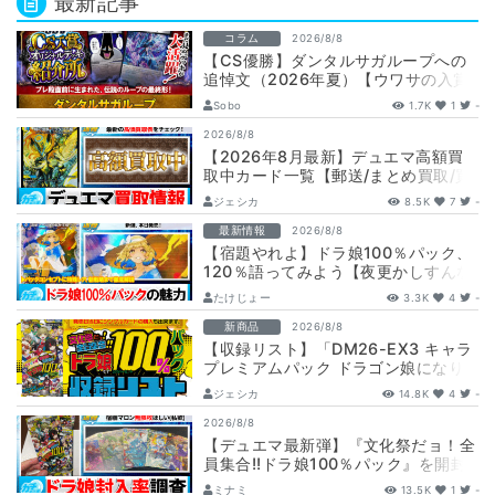
最新記事
コラム
2026/8/8
【CS優勝】ダンタルサガループへの
追悼文（2026年夏）【ウワサの入賞
オリジナルデッキ紹介所 – …
Sobo
1.7K
1
-
2026/8/8
【2026年8月最新】デュエマ高額買
取中カード一覧【郵送/まとめ買取/買
取表/相場/金トレジャー】
ジェシカ
8.5K
7
-
最新情報
2026/8/8
【宿題やれよ】ドラ娘100％パック、
120％語ってみよう【夜更かしすんな
よ】
たけじょー
3.3K
4
-
新商品
2026/8/8
【収録リスト】「DM26-EX3 キャラ
プレミアムパック ドラゴン娘になり
たくないっ！ 文化祭だョ！全員集
ジェシカ
14.8K
4
-
合!…
2026/8/8
【デュエマ最新弾】『文化祭だョ！全
員集合!!ドラ娘100％パック』を開封
して封入率調査！【25周年/ドラゴン
ミナミ
13.5K
1
-