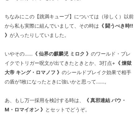
ちなみにこの【跳満キューブ】については（珍しく）以前
から私も実際に組んでいまして、その時は
《 闘うべき時!!
》
が入ったりしていました。
いやその……
《 仙界の麒麟児 ミロク 》
のワールド・ブレ
イクでトリガー呪文が出てきたときとか、3打点+
《 煉獄
大帝 キング・ロマノフ 》
のシールドブレイク効果で相手
の盾が1枚になったときに強いかと思って……。
あ、もし万一採用を検討する時は、
《 真邪連結 バウ・
M・ロマイオン 》
とセットでどうぞ。