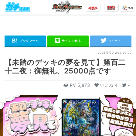
2026/5/20 Wed 20:00
【未踏のデッキの夢を見て】第百二
十二夜：御無礼、25000点です
PV
5,873
いいね
4
-