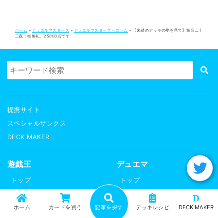
ホーム
»
デュエルマスターズ
»
デュエルマスターズ - コラム
»
【未踏のデッキの夢を見て】第百二十
二夜：御無礼、25000点です
提携サイト
スペシャルサンクス
DECK MAKER
遊戯王
デュエマ
トップ
トップ
記事一覧
記事一覧
D
記事ランキング
記事ランキング
ホーム
カードを買う
記事を探す
デッキレシピ
DECK MAKER