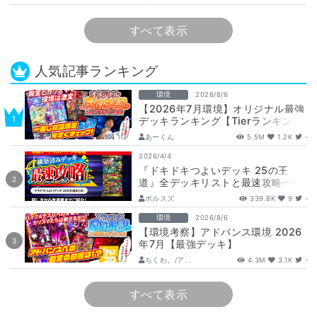
娘…
すべて表示
人気記事ランキング
環境
2026/8/6
【2026年7月環境】オリジナル最強
デッキランキング【Tierランキン
グ】
あーくん
5.5M
1.2K
-
2026/4/4
『ドキドキつよいデッキ 25の王
道』全デッキリストと最速攻略一覧
【DM26-SD1】
ボルスズ
339.8K
9
-
環境
2026/8/6
【環境考察】アドバンス環境 2026
年7月【最強デッキ】
ちくわ。/ア...
4.3M
3.1K
-
すべて表示