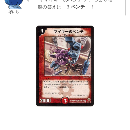
題の答えは 3.
ペンチ
！