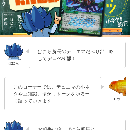
ばにら所長のデュエマだべり部、略
して
デュべり部
！
このコーナーでは、デュエマの小ネ
タや豆知識、懐かしトークをゆるー
く語っていきます
お相手は僕、ばにら所長と