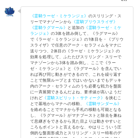
《霊騎ラーゼ・ミケランジェ》
のスリリング・ス
リーでマナゾーンから
《霊騎プリウスライザ》
《霊騎ラグマール》
と追加の
《霊騎ラーゼ・ミケ
ランジェ》
の3体を踏み倒して、《ラグマール》
で《ラーゼ・ミケランジェ》の1体目を・《プリウ
スライザ》で任意のアーク・セラフィムをマナに
送りつつ、2体目の《ラーゼ・ミケランジェ》の
効果を処理して、ふたたびスリリング・スリーで
マナゾーンから3体を踏み倒し、ここで《ラー
ゼ・ミケランジェ》と《ラグマール》を含んでい
れば再び同じ動きができるので、これを繰り返す
ことで無限ループとまではいかないまでもデッキ
内のアーク・セラフィムのうち必要な戦力を盤面
に一斉展開できるんだよね、要求値が高いようだ
けれど
《霊騎スピリット・サティーク》
を挟むこ
とで墓地からマナへの移動、
《霊騎サンダール》
を絡めることでマナから手札の移動も可能となる
し、《ラグマール》がマナブーストと除去を兼ね
て息継ぎをできるから見た目よりは動きやすいと
ころもポイントと言えるかな、やはりこういう圧
倒的な盤面形成力とスリリング・スリー特有のデ