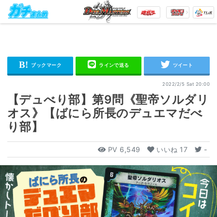
2022/2/5 Sat 20:00
【デュべり部】第9問《聖帝ソルダリ
オス》【ばにら所長のデュエマだべ
り部】
PV
6,549
いいね
17
-