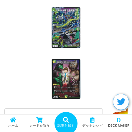
《人気YouTuberさん》を《人気
D
YouTuberさん》って言うな
ホーム
カードを買う
記事を探す
デッキレシピ
DECK MAKER