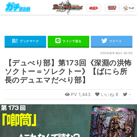
2025/6/9 Mon 20:00
【デュべり部】第173回《深淵の洪怖
ソクトー＝ソレクトー》【ばにら所
長のデュエマだべり部】
PV
1,443
いいね
6
-