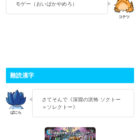
モゲー（おいばかやめろ）
難読漢字
さてそんで《深淵の洪怖 ソクトー
＝ソレクトー》