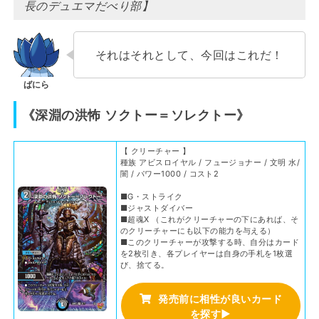
長のデュエマだべり部】
それはそれとして、今回はこれだ！
《深淵の洪怖 ソクトー＝ソレクトー》
【 クリーチャー 】
種族 アビスロイヤル / フュージョナー / 文明 水/
闇 / パワー1000 / コスト2
■G・ストライク
■ジャストダイバー
■超魂X （これがクリーチャーの下にあれば、そ
のクリーチャーにも以下の能力を与える）
■このクリーチャーが攻撃する時、自分はカード
を2枚引き、各プレイヤーは自身の手札を1枚選
び、捨てる。
発売前に相性が良いカード
を探す▶