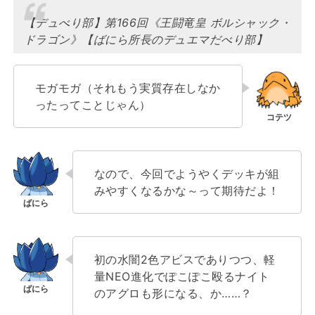
【デュべり部】第166回《王闘竜皇 ボルシャック・
ドラゴン》【ばにら所長のデュエマだべり部】
モガモガ（それもう実質存在しなか
ったってことじゃん）
なので、今回でようやくデッキが組
みやすくなるかな～って期待だよ！
初の水闇2色アビスでありつつ、軽
量NEO進化でぽこぽこ殴るナイト
のアグロも形になる、か……？