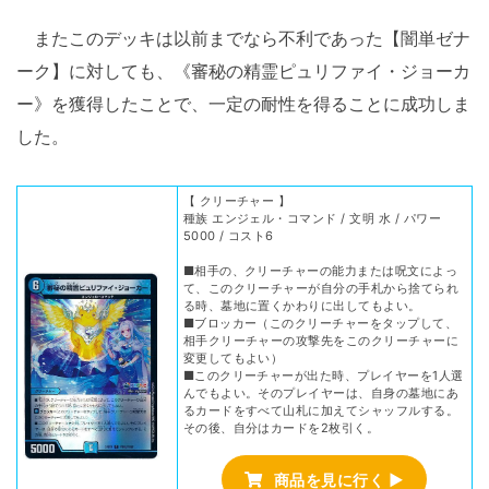
またこのデッキは以前までなら不利であった【闇単ゼナ
ーク】に対しても、《審秘の精霊ピュリファイ・ジョーカ
ー》を獲得したことで、一定の耐性を得ることに成功しま
した。
【 クリーチャー 】
種族 エンジェル・コマンド / 文明 水 / パワー
5000 / コスト6
■相手の、クリーチャーの能力または呪文によっ
て、このクリーチャーが自分の手札から捨てられ
る時、墓地に置くかわりに出してもよい。
■ブロッカー（このクリーチャーをタップして、
相手クリーチャーの攻撃先をこのクリーチャーに
変更してもよい）
■このクリーチャーが出た時、プレイヤーを1人選
んでもよい。そのプレイヤーは、自身の墓地にあ
るカードをすべて山札に加えてシャッフルする。
その後、自分はカードを2枚引く。
商品を見に行く ▶