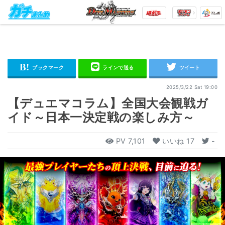
2025/3/22 Sat 19:00
【デュエマコラム】全国大会観戦ガ
イド～日本一決定戦の楽しみ方～
PV
7,101
いいね
17
-