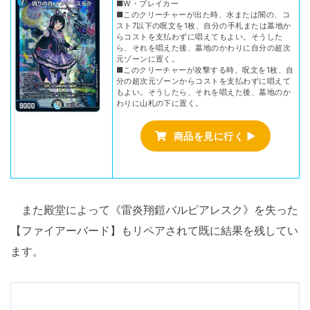
■W・ブレイカー
■このクリーチャーが出た時、水または闇の、コ
スト7以下の呪文を1枚、自分の手札または墓地か
らコストを支払わずに唱えてもよい。そうした
ら、それを唱えた後、墓地のかわりに自分の超次
元ゾーンに置く。
■このクリーチャーが攻撃する時、呪文を1枚、自
分の超次元ゾーンからコストを支払わずに唱えて
もよい。そうしたら、それを唱えた後、墓地のか
わりに山札の下に置く。
商品を見に行く ▶
また殿堂によって《雷炎翔鎧バルピアレスク》を失った
【ファイアーバード】もリペアされて既に結果を残してい
ます。