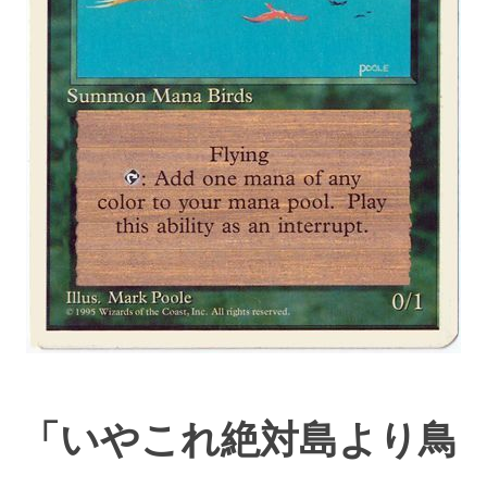
「いやこれ絶対島より鳥