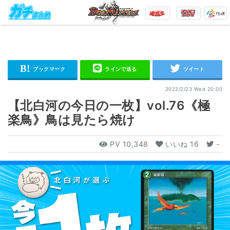
2022/2/23 Wed 20:00
【北白河の今日の一枚】vol.76《極
楽鳥》鳥は見たら焼け
PV
10,348
いいね
16
-