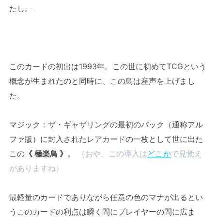
たし。
このカードの初出は1993年。この世に初めてTCGという
概念が生まれたのと同時に、この鳥は産声を上げまし
た。
マジック：ザ・ギャザリングの最初のパック（通称アル
ファ版）に封入されたレアカードの一枚として世に出た
この
《 極楽鳥 》
。
（おや、この導入は
どこか
で見覚え
がありますね）
最軽量のカードでありながら任意の色のマナが出るとい
うこのカードの利点は瞬く間にプレイヤーの間に広ま