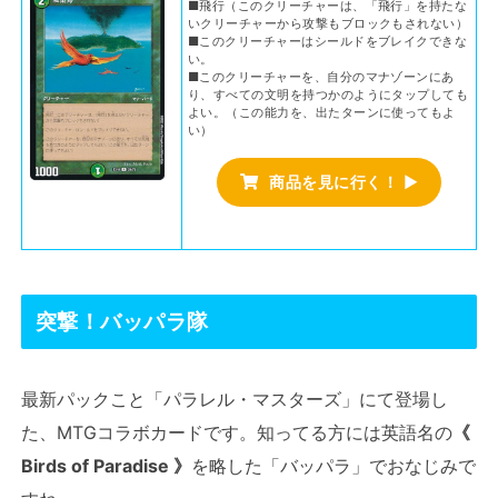
■飛行（このクリーチャーは、「飛行」を持たな
いクリーチャーから攻撃もブロックもされない）
■このクリーチャーはシールドをブレイクできな
い。
■このクリーチャーを、自分のマナゾーンにあ
り、すべての文明を持つかのようにタップしても
よい。（この能力を、出たターンに使ってもよ
い）
商品を見に行く！
▶
突撃！バッパラ隊
最新パックこと「パラレル・マスターズ」にて登場し
た、MTGコラボカードです。知ってる方には英語名の
《
Birds of Paradise 》
を略した「バッパラ」でおなじみで