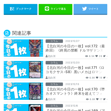
関連記事
コラム
2023/12/27
【北白河の今日の一枚】vol.172（最
終回）《終焉の禁断 ドルマゲドンX》
めでたしめでたしの前に
北白河
8.5K
28
-
コラム
2023/12/20
【北白河の今日の一枚】vol.171《ロ
コモクサス-S8》黒いメカはロマン
北白河
6.6K
19
-
コラム
2023/12/13
【北白河の今日の一枚】vol.170《堕
カオスマントラ》終末を超えてフォー
ルンが近付く
北白河
6.6K
17
-
コラム
2023/12/6
【北白河の今日の一枚】vol.169《ア