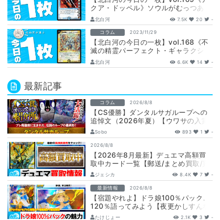
クア・ドッペル》ソウルがむっつある
～
北白河
7.5K
20
-
コラム
2023/11/29
【北白河の今日の一枚】vol.168《不
滅の精霊パーフェクト・ギャラクシ
ー》ストームの中で輝いて
北白河
6.6K
14
-
最新記事
コラム
2026/8/8
【CS優勝】ダンタルサガループへの
追悼文（2026年夏）【ウワサの入賞
オリジナルデッキ紹介所 – …
Sobo
893
1
-
2026/8/8
【2026年8月最新】デュエマ高額買
取中カード一覧【郵送/まとめ買取/買
取表/相場/金トレジャー】
ジェシカ
8.4K
7
-
最新情報
2026/8/8
【宿題やれよ】ドラ娘100％パック、
120％語ってみよう【夜更かしすんな
よ】
たけじょー
2.1K
3
-