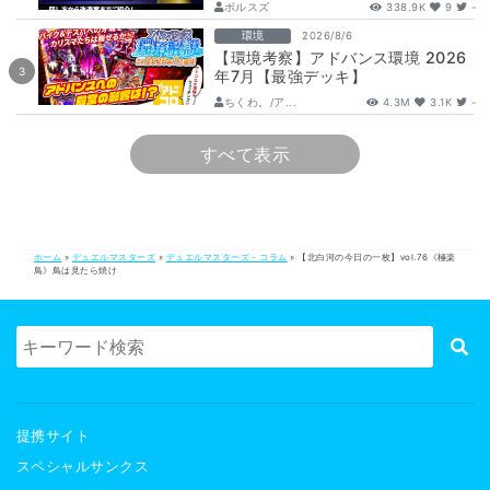
ボルスズ
338.9K
9
-
環境
2026/8/6
【環境考察】アドバンス環境 2026
年7月【最強デッキ】
ちくわ。/ア...
4.3M
3.1K
-
すべて表示
ホーム
»
デュエルマスターズ
»
デュエルマスターズ - コラム
»
【北白河の今日の一枚】vol.76《極楽
鳥》鳥は見たら焼け
提携サイト
スペシャルサンクス