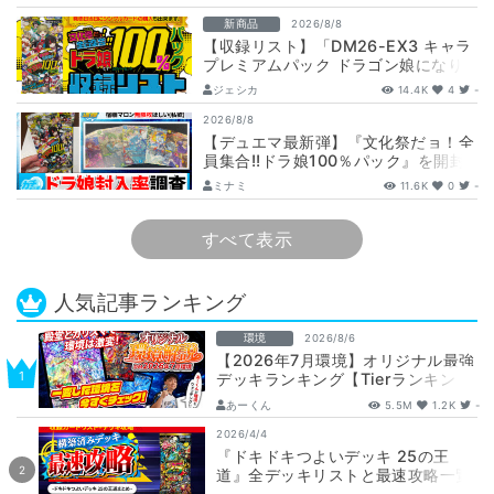
新商品
2026/8/8
【収録リスト】「DM26-EX3 キャラ
プレミアムパック ドラゴン娘になり
たくないっ！ 文化祭だョ！全員集
ジェシカ
14.4K
4
-
合!…
2026/8/8
【デュエマ最新弾】『文化祭だョ！全
員集合!!ドラ娘100％パック』を開封
して封入率調査！【25周年/ドラゴン
ミナミ
11.6K
0
-
娘…
すべて表示
人気記事ランキング
環境
2026/8/6
【2026年7月環境】オリジナル最強
デッキランキング【Tierランキン
グ】
あーくん
5.5M
1.2K
-
2026/4/4
『ドキドキつよいデッキ 25の王
道』全デッキリストと最速攻略一覧
【DM26-SD1】