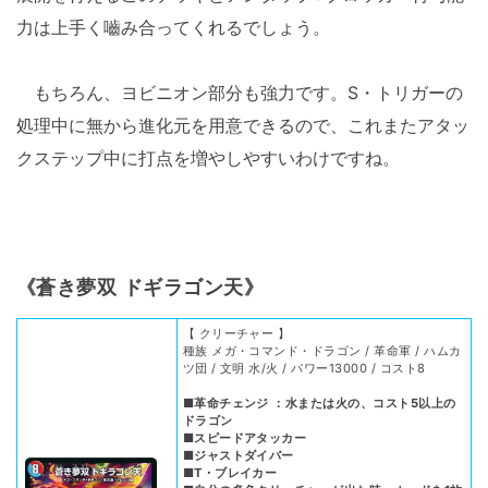
力は上手く嚙み合ってくれるでしょう。
もちろん、ヨビニオン部分も強力です。S・トリガーの
処理中に無から進化元を用意できるので、これまたアタッ
クステップ中に打点を増やしやすいわけですね。
《蒼き夢双 ドギラゴン天》
【 クリーチャー 】
種族 メガ・コマンド・ドラゴン / 革命軍 / ハムカ
ツ団 / 文明 水/火 / パワー13000 / コスト8
■革命チェンジ ：水または火の、コスト5以上の
ドラゴン
■スピードアタッカー
■ジャストダイバー
■T・ブレイカー