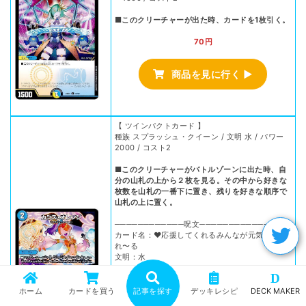
■このクリーチャーが出た時、カードを1枚引く。
70円
商品を見に行く ▶
【 ツインパクトカード 】
種族 スプラッシュ・クイーン / 文明 水 / パワー
2000 / コスト2
■このクリーチャーがバトルゾーンに出た時、自
分の山札の上から２枚を見る。その中から好きな
枚数を山札の一番下に置き、残りを好きな順序で
山札の上に置く。
────────────呪文────────────
カード名：♥応援してくれるみんなが元気をく
れ〜る
文明：水
コスト：4マナ
D
■Ｓ・トリガー（この呪文をシールドゾーンから
ホーム
カードを買う
記事を探す
デッキレシピ
DECK MAKER
手札に加える時、コストを支払わずにすぐ唱えて