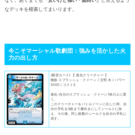
なデッキを模索してまいります。
今こそマーシャル歌劇団：強みを活かした火
力の出し方
(殿堂カード) 【 進化クリーチャー 】
種族 スプラッシュ・クイーン / 文明 水 / パワー
5000 / コスト3
進化-自分のスプラッシュ・クイーン1体の上に置
く。
このクリーチャーをバトルゾーンに出した時、自
分の手札を3枚まで裏向きにしてシールドに加
え、その後、同じ枚数のシールドを自分の手札に
戻す。