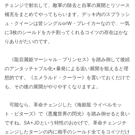
チェンジで射出して、敵軍の除去と自軍の展開とリソース
補充をまとめてやってもらいます。デッキ内のスプラッシ
ュ・クイーンは皆シングルorW・ブレイカーなので、一気
に3枚のシールドをカチ割ってくれるコイツの存在はかな
りありがたいのです。
《龍后麗姫マーシャル・プリンセス》を踏み倒して後続
のアンタッチャブル化+暴発による追い展開を狙えると理
想的です。《エメラルド・クーラー》を置いておくだけで
も、その後の展開がやりやすくなりますよ。
可能なら、革命チェンジした《海姫龍 ライベルモッ
ト・ビターズ》で《悪魔世界の閃光》を踏み倒せると良い
ですね。SA+JDという特性のおかげで、革命チェンジチ
ェンジしたターンの内に相手のシールド全てをコイツだけ