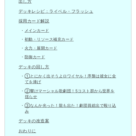
出し方
デッキレシピ：ライベル・フラッシュ
採用カード解説
メインカード
初動・リソース補充カード
火力・展開カード
防御カード
デッキの回し方
①とにかく出そうよロワイヤル！序盤は彼女に全
てを捧げ
②響けマーシャル歌劇団！5コスト群から世界を
揺らせ
③なんか光った！龍も出た！劇団員総出で殴り込
み
デッキの改造案
おわりに