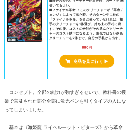
■自分の多色クリーチャーが出た時、カードを1枚
引いてもよい。
■ファイナル革命 ：このクリーチャーが「革命チ
ェンジ」によって出た時、そのターン中に他の
「ファイナル革命」をまだ使っていなければ、相
手のクリーチャーを1体選び、持ち主の手札に戻
す。その後、コストの合計がその選んだクリーチ
ャーのコスト以下になるよう、進化ではない多色
クリーチャーを2体まで、自分の手札から出す。
880円
商品を見に行く ▶
コンセプト。全部の能力が強すぎるせいで、教科書の授
業で言及された部分全部に蛍光ペンを引くタイプの人にな
ってしまいました。
基本は《海姫龍 ライベルモット・ビターズ》から革命