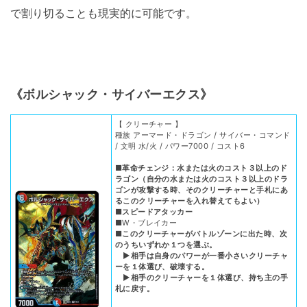
で割り切ることも現実的に可能です。
《ボルシャック・サイバーエクス》
【 クリーチャー 】
種族 アーマード・ドラゴン / サイバー・コマンド
/ 文明 水/火 / パワー7000 / コスト6
■革命チェンジ：水または火のコスト３以上のド
ラゴン（自分の水または火のコスト３以上のドラ
ゴンが攻撃する時、そのクリーチャーと手札にあ
るこのクリーチャーを入れ替えてもよい）
■スピードアタッカー
■W・ブレイカー
■このクリーチャーがバトルゾーンに出た時、次
のうちいずれか１つを選ぶ。
▶︎相手は自身のパワーが一番小さいクリーチャ
ーを１体選び、破壊する。
▶︎相手のクリーチャーを１体選び、持ち主の手
札に戻す。