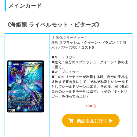
メインカード
《海姫龍 ライベルモット・ビターズ》
【 進化クリーチャー 】
種族
スプラッシュ・クイーン・ドラゴン
/ 文明
水 / パワー7000 /
コスト5
■Ｓ・トリガー
■進化：自分のスプラッシュ・クイーン１体の上
に置く。
■W・ブレイカー
■このクリーチャーが攻撃する時、自分の手札を
３枚まで裏向きにして、それぞれ新しいシールド
としてシールドゾーンに加え、その後、同じ数の
自分のシールドを手札に戻す。（その「S・トリ
ガー」を使ってもよい）
150円
商品を見に行く ▶