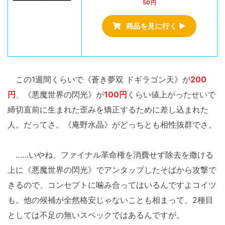
50円
商品を見に行く ▶
この1週間くらいで《蒼き夢双 ドギラゴン天》が
200
円
、《悪魔世界の閃光》が
100円
くらい値上がったせいで
締切直前に生まれた歪みを矯正するために差し込まれた
人。だってさ。《庵野水晶》がどっちとも相性抜群でさ。
……いやね、ファイナル革命権を消費せず除去を撒ける
上に《悪魔世界の閃光》でアンタップしたそばから攻撃で
きるので、コンセプトに噛み合ってはいるんですよコイツ
も。他の候補が全然格安じゃないことも相まって、2種目
としては不足の無いスペックではあるんですが。