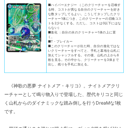
■ハイパーエナジー （このクリーチャーを召喚す
る時、コストが異なる自分のクリーチャーを好き
な数タップしてもよい。こうしてタップしたクリ
ーチャー1体につき、このクリーチャーの召喚コス
トを2少なくする。ただし、コストは0以下にはな
らない）
■進化 ：自分の水のクリーチャー1体の上に置
く。
■T・ブレイカー
■このクリーチャーが出た時、自分の進化ではな
いクリーチャーをすべてと、手札と墓地を山札に
加えてシャッフルする。その後、山札の上から6
枚を見る。その中から、クリーチャーを3体まで
出し、残りを手札に加える。
《神歌の悪夢 ナイトメア・キリコ》。ナイトメアクリ
ーチャーとして鳴り物入りで登場した、歴代キリコと同じ
く山札からのダイナミックな踏み倒しを行うDreaMな1枚
です。