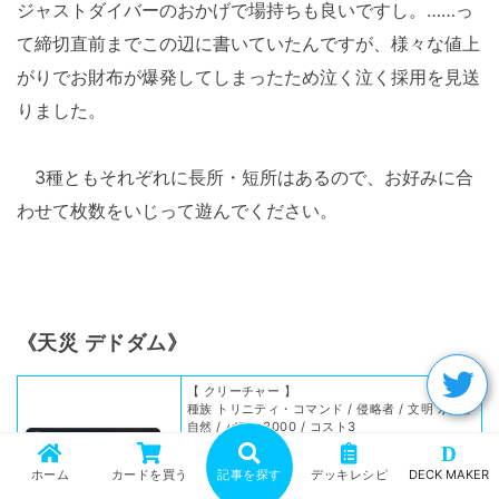
ジャストダイバーのおかげで場持ちも良いですし。……っ
て締切直前までこの辺に書いていたんですが、様々な値上
がりでお財布が爆発してしまったため泣く泣く採用を見送
りました。
3種ともそれぞれに長所・短所はあるので、お好みに合
わせて枚数をいじって遊んでください。
《天災 デドダム》
【 クリーチャー 】
種族 トリニティ・コマンド / 侵略者 / 文明 水/闇/
自然 / パワー3000 / コスト3
D
■このクリーチャーがバトルゾーンに出た時、自
ホーム
カードを買う
記事を探す
デッキレシピ
DECK MAKER
分の山札の上から３枚を見る。そのうちの１枚を
自分の手札に加え、１枚をマナゾーンに置き、残