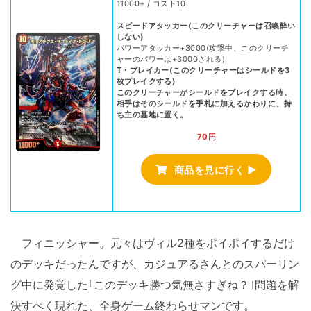
11000+ / コスト10
スピードアタッカー(このクリーチャーは召喚酔い
しない)
パワーアタッカー+3000(攻撃中、このクリーチ
ャーのパワーは+3000される)
T・ブレイカー(このクリーチャーはシールドを3
枚ブレイクする)
このクリーチャーがシールドをブレイクする時、
相手はそのシールドを手札に加えるかわりに、持
ち主の墓地に置く。
70円
商品を見に行く ▶
フィニッシャー。元々はヴィル2種をポイポイするだけ
のデッキだったんですが、カジュアるさんとのスパーリン
グ中に発覚した｢このデッキ勝つ気無さすぎね？｣問題を解
決すべく現れた、全身ゲーム終わらせマンです。