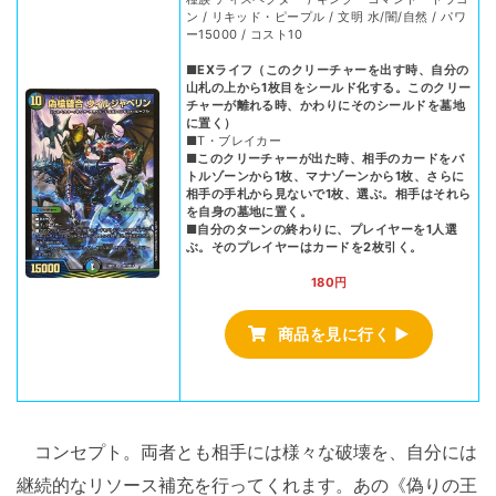
ン / リキッド・ピープル / 文明 水/闇/自然 / パワ
ー15000 / コスト10
■EXライフ（このクリーチャーを出す時、自分の
山札の上から1枚目をシールド化する。このクリー
チャーが離れる時、かわりにそのシールドを墓地
に置く）
■T・ブレイカー
■このクリーチャーが出た時、相手のカードをバ
トルゾーンから1枚、マナゾーンから1枚、さらに
相手の手札から見ないで1枚、選ぶ。相手はそれら
を自身の墓地に置く。
■自分のターンの終わりに、プレイヤーを1人選
ぶ。そのプレイヤーはカードを2枚引く。
180円
商品を見に行く ▶
コンセプト。両者とも相手には様々な破壊を、自分には
継続的なリソース補充を行ってくれます。あの《偽りの王