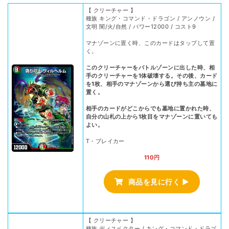
【 クリーチャー 】
種族 キング・コマンド・ドラゴン / アンノウン /
文明 闇/火/自然 / パワー12000 / コスト9
マナゾーンに置く時、このカードはタップして置
く。
このクリーチャーをバトルゾーンに出した時、相
手のクリーチャーを1体破壊する。その後、カード
を1枚、相手のマナゾーンから選び持ち主の墓地に
置く。
相手のカードがどこからでも墓地に置かれた時、
自分の山札の上から1枚目をマナゾーンに置いても
よい。
T・ブレイカー
110円
商品を見に行く ▶
【 クリーチャー 】
種族 ディスペクター / キング・コマンド・ドラゴ