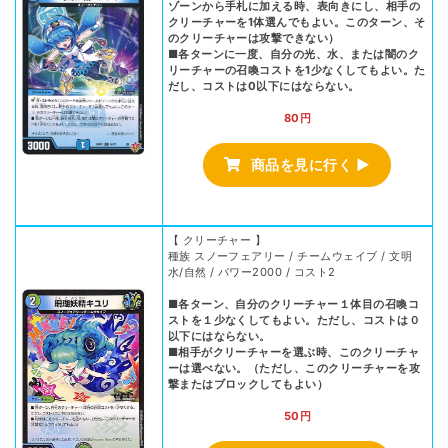
ゾーンから手札に加える時、表向きにし、相手の
クリーチャーを1体選んでもよい。このターン、そ
のクリーチャーは攻撃できない）
■各ターンに一度、自分の光、水、または闇のク
リーチャーの召喚コストを1少なくしてもよい。た
だし、コストは0以下にはならない。
80円
商品を見に行く ▶
【 クリーチャー 】
種族 スノーフェアリー / チームウェイブ / 文明
水/自然 / パワー2000 / コスト2
■各ターン、自分のクリーチャー１体目の召喚コ
ストを１少なくしてもよい。ただし、コストは０
以下にはならない。
■相手がクリーチャーを選ぶ時、このクリーチャ
ーは選べない。（ただし、このクリーチャーを攻
撃またはブロックしてもよい）
50円