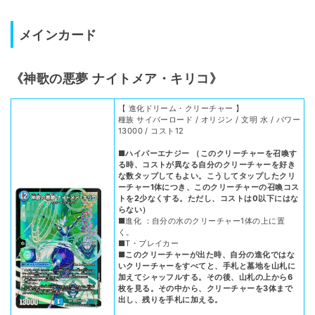
メインカード
《神歌の悪夢 ナイトメア・キリコ》
【 進化ドリーム・クリーチャー 】
種族 サイバーロード / オリジン / 文明 水 / パワー
13000 / コスト12
■ハイパーエナジー （このクリーチャーを召喚す
る時、コストが異なる自分のクリーチャーを好き
な数タップしてもよい。こうしてタップしたクリ
ーチャー1体につき、このクリーチャーの召喚コス
トを2少なくする。ただし、コストは0以下にはな
らない）
■進化 ：自分の水のクリーチャー1体の上に置
く。
■T・ブレイカー
■このクリーチャーが出た時、自分の進化ではな
いクリーチャーをすべてと、手札と墓地を山札に
加えてシャッフルする。その後、山札の上から6
枚を見る。その中から、クリーチャーを3体まで
出し、残りを手札に加える。