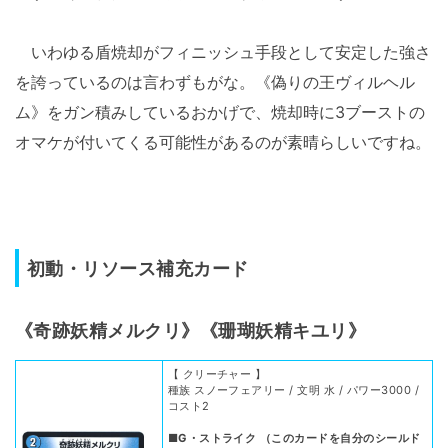
いわゆる盾焼却がフィニッシュ手段として安定した強さ
を誇っているのは言わずもがな。《偽りの王ヴィルヘル
ム》をガン積みしているおかげで、焼却時に3ブーストの
オマケが付いてくる可能性があるのが素晴らしいですね。
初動・リソース補充カード
《奇跡妖精メルクリ》《珊瑚妖精キユリ》
【 クリーチャー 】
種族 スノーフェアリー / 文明 水 / パワー3000 /
コスト2
■G・ストライク （このカードを自分のシールド