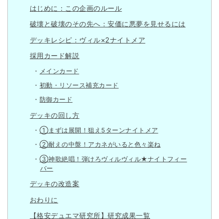
はじめに：この企画のルール
破壊と破壊のその先へ：安価に悪夢を見せるには
デッキレシピ：ヴィル×2ナイトメア
採用カード解説
メインカード
初動・リソース補充カード
防御カード
デッキの回し方
①まずは展開！狙え5ターンナイトメア
②耐えの中盤！アカネがいると色々楽ね
③神歌絶唱！弾けろヴィルヴィル★ナイトフィー
バー
デッキの改造案
おわりに
【格安デュエマ研究所】研究成果一覧