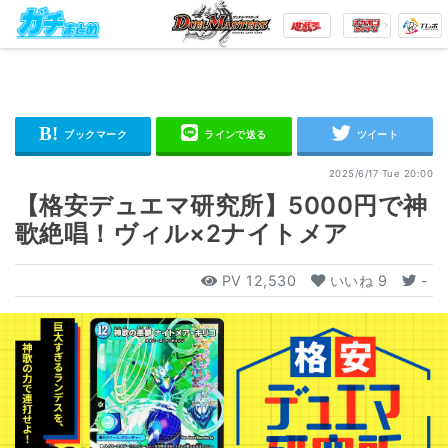
2025/6/17 Tue 20:00
【格安デュエマ研究所】5000円で神
歌絶唱！ヴィル×2ナイトメア
PV
12,530
いいね
9
-