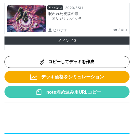
2020/3/31
アドバンス
呪われた祝福の扉
オリジナルデッキ
ヒバナナ
8410
メイン
40
コピーしてデッキを作成
デッキ価格をシミュレーション
note埋め込み用URLコピー