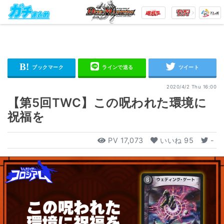
2020/4/2 Thu 16:00
【第5回TWC】この呪われた環境に
祝福を
PV
17,073
いいね
95
-