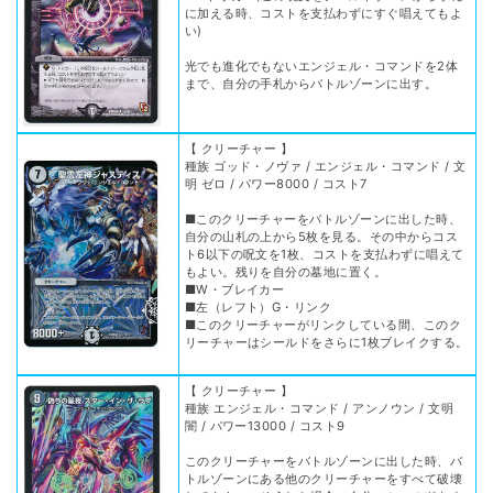
に加える時、コストを支払わずにすぐ唱えてもよ
い)
光でも進化でもないエンジェル・コマンドを2体
まで、自分の手札からバトルゾーンに出す。
【 クリーチャー 】
種族 ゴッド・ノヴァ / エンジェル・コマンド / 文
明 ゼロ / パワー8000 / コスト7
■このクリーチャーをバトルゾーンに出した時、
自分の山札の上から5枚を見る。その中からコス
ト6以下の呪文を1枚、コストを支払わずに唱えて
もよい。残りを自分の墓地に置く。
■W・ブレイカー
■左（レフト）G・リンク
■このクリーチャーがリンクしている間、このク
リーチャーはシールドをさらに1枚ブレイクする。
【 クリーチャー 】
種族 エンジェル・コマンド / アンノウン / 文明
闇 / パワー13000 / コスト9
このクリーチャーをバトルゾーンに出した時、バ
トルゾーンにある他のクリーチャーをすべて破壊