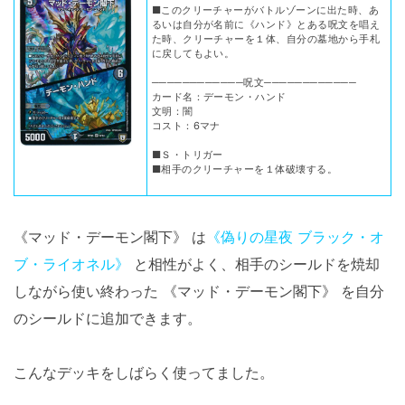
■このクリーチャーがバトルゾーンに出た時、あ
るいは自分が名前に《ハンド》とある呪文を唱え
た時、クリーチャーを１体、自分の墓地から手札
に戻してもよい。
────────────呪文────────────
カード名：デーモン・ハンド
文明：闇
コスト：6マナ
■Ｓ・トリガー
■相手のクリーチャーを１体破壊する。
《マッド・デーモン閣下》 は
《偽りの星夜 ブラック・オ
ブ・ライオネル》
と相性がよく、相手のシールドを焼却
しながら使い終わった 《マッド・デーモン閣下》 を自分
のシールドに追加できます。
こんなデッキをしばらく使ってました。