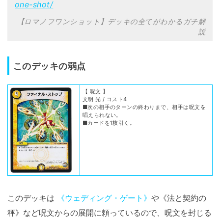
one-shot/
【ロマノフワンショット】デッキの全てがわかるガチ解
説
このデッキの弱点
【 呪文 】
文明 光 / コスト4
■次の相手のターンの終わりまで、相手は呪文を
唱えられない。
■カードを1枚引く。
このデッキは
《ウェディング・ゲート》
や《法と契約の
秤》など呪文からの展開に頼っているので、呪文を封じる