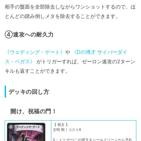
相手の盤面を全部除去しながらワンショットするので、ほ
とんどの踏み倒しメタを除去することができます。
④速攻への耐久力
《ウェディング・ゲート》
や
《Dの博才 サイバーダイ
ス・ベガス》
がトリガーすれば、ゼーロン速攻の2ターン
キルも返すことができます。
デッキの回し方
開け、祝福の門！
【 呪文 】
文明 闇 / コスト6
S・トリガー(この呪文をシールドゾーンから手札