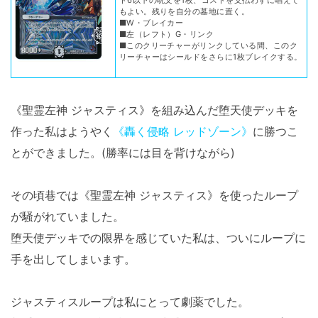
もよい。残りを自分の墓地に置く。
■W・ブレイカー
■左（レフト）G・リンク
■このクリーチャーがリンクしている間、このク
リーチャーはシールドをさらに1枚ブレイクする。
《聖霊左神 ジャスティス》を組み込んだ堕天使デッキを
作った私はようやく
《轟く侵略 レッドゾーン》
に勝つこ
とができました。(勝率には目を背けながら)
その頃巷では《聖霊左神 ジャスティス》を使ったループ
が騒がれていました。
堕天使デッキでの限界を感じていた私は、ついにループに
手を出してしまいます。
ジャスティスループは私にとって劇薬でした。