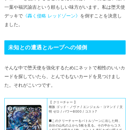
一葉や福沢諭吉という頼もしい味方がいます。私は堕天使
デッキで
《轟く侵略 レッドゾーン》
を倒すことを決意し
ました。
未知との遭遇とループへの傾倒
そんな中で堕天使を強化するためにネットで相性のいいカ
ードを探していたら、とんでもないカードを見つけまし
た。それがこいつです。
【 クリーチャー 】
種族 ゴッド・ノヴァ / エンジェル・コマンド / 文
明 ゼロ / パワー8000 / コスト7
■このクリーチャーをバトルゾーンに出した時、
自分の山札の上から5枚を見る。その中からコス
ト6以下の呪文を1枚、コストを支払わずに唱えて