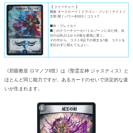
【 クリーチャー 】
種族 ダークロード / ドラゴン・ゾンビ / ナイト /
文明 闇 / パワー8000 / コスト7
■W・ブレイカー
■このクリーチャーがバトルゾーンに出た時、自
分の山札の上から5枚を墓地に置く。
その中から、コスト6以下の呪文を1枚、コストを
支払わずに唱えてもよい。
《邪眼教皇 ロマノフⅡ世》は《聖霊左神 ジャスティス》と
ほとんど同じ能力ですが、あるカードのせいで決定的な違
いが生まれます。