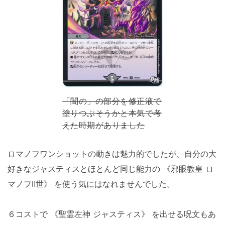
「闇の」の部分を修正液で
塗りつぶそうかと本気で考
えた時期がありました
ロマノフワンショットの動きは魅力的でしたが、自分の大
好きなジャスティスとほとんど同じ能力の 《邪眼教皇 ロ
マノフⅡ世》 を使う気にはなれませんでした。
６コストで 《聖霊左神 ジャスティス》 を出せる呪文もあ