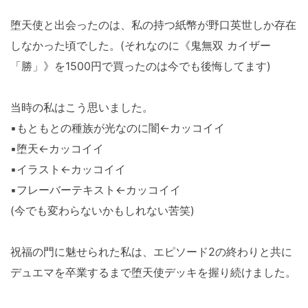
堕天使と出会ったのは、私の持つ紙幣が野口英世しか存在
しなかった頃でした。(それなのに《鬼無双 カイザー
「勝」》を1500円で買ったのは今でも後悔してます)
当時の私はこう思いました。
▪もともとの種族が光なのに闇←カッコイイ
▪堕天←カッコイイ
▪イラスト←カッコイイ
▪フレーバーテキスト←カッコイイ
(今でも変わらないかもしれない苦笑)
祝福の門に魅せられた私は、エピソード2の終わりと共に
デュエマを卒業するまで堕天使デッキを握り続けました。