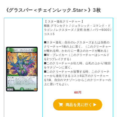
《グラスパー＜チェインレック.Star＞》3枚
【 スター進化クリーチャー 】
種族 グランセクト / ジュラシック・コマンド・ド
ラゴン / レクスターズ / 文明 自然 / パワー6000 /
コスト5
■スター進化：自分のレクスターズまたは自然の
クリーチャー1体の上に置く。（このクリーチャー
が離れる時、かわりに一番上のカードが離れる）
■W・ブレイカー（このクリーチャーはシールド
を2つブレイクする）
■このクリーチャーが出た時、山札の上から1枚目
をマナゾーンに置く。
■このクリーチャーが攻撃する時、このクリーチ
ャーから進化できるコスト6以下のクリーチャー
を1体、自分のマナゾーンからこのクリーチャーの
上に置いてもよい。
60円
商品を見に行く ▶