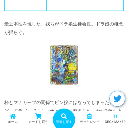
最近本性を現した、我らがドラ娘生徒会長。ドラ娘の概念
が揺らぐ。
枠とマナカーブの関係でピン投にはなってしまったけれ
ど、ドラゴンでありマナと手札を整えられ、かつ2面を止
D
められる受けとして採用。
ホーム
カードを買う
記事を探す
デッキレシピ
DECK MAKER