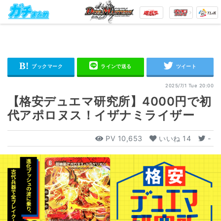
2025/7/1 Tue 20:00
【格安デュエマ研究所】4000円で初
代アポロヌス！イザナミライザー
PV
10,653
いいね
14
-