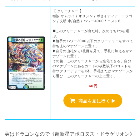
【 クリーチャー 】
種族 サムライ / オリジン / ポセイディア・ドラゴ
ン / 文明 水/自然 / パワー4000 / コスト6
■このクリーチャーが出た時、次のうち1つを選
ぶ。
▶︎相手のパワー3000以下のクリーチャーをすべて
持ち主のマナゾーンに置く。
▶︎自分の山札から1枚目を見て、手札に加えるかマ
ナゾーンに置く。
その後、このクリーチャーから進化できる、自分
のマナゾーンにあるカードの枚数以下のコストを
持つクリーチャーを1体、手札またはマナゾーンか
ら選び、このクリーチャーの上に置く。
60円
商品を見に行く ▶
実はドラゴンなので《超新星アポロヌス・ドラゲリオン》