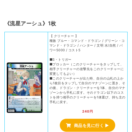
《流星アーシュ》1枚
【 クリーチャー 】
種族 ブルー・コマンド・ドラゴン / グリーン・コ
マンド・ドラゴン / ハンター / 文明 水/自然 / パ
ワー5000 / コスト5
■S・トリガー
■ブロッカー（このクリーチャーをタップして、
相手クリーチャーの攻撃先をこのクリーチャーに
変更してもよい）
■このクリーチャーが出た時、自分の山札の上か
ら1枚目をタップして自分のマナゾーンに置き、そ
の後、ドラゴン・クリーチャーを1体、自分のマナ
ゾーンから手札に戻す。そのドラゴン以下のコス
トを持つ相手のクリーチャーを1体選び、持ち主の
手札に戻す。
240円
商品を見に行く ▶