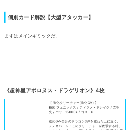
個別カード解説【大型アタッカー】
まずはメインギミックだ。
《超神星アポロヌス・ドラゲリオン》4枚
【 進化クリーチャー(進化GV) 】
種族 フェニックス / ティラノ・ドレイク / 文明
火 / パワー15000+ / コスト6
進化GV-自分のドラゴン3体を重ねた上に置く。
メテオバーン：このクリーチャーが攻撃する時、