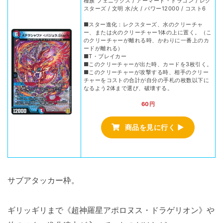
種族 フェニックス / アーマード・ドラゴン / レク
スターズ / 文明 水/火 / パワー12000 / コスト6
■スター進化：レクスターズ、水のクリーチャ
ー、または火のクリーチャー1体の上に置く。（こ
のクリーチャーが離れる時、かわりに一番上のカ
ードが離れる）
■T・ブレイカー
■このクリーチャーが出た時、カードを3枚引く。
■このクリーチャーが攻撃する時、相手のクリー
チャーをコストの合計が自分の手札の枚数以下に
なるよう2体まで選び、破壊する。
60円
商品を見に行く ▶
サブアタッカー枠。
ギリッギリまで《超神羅星アポロヌス・ドラゲリオン》や