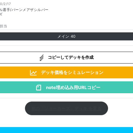
0/2/17
ル選手/バーンメアザシルバー
ズ
担当
メイン
40
コピーしてデッキを作成
デッキ価格をシミュレーション
note埋め込み用URLコピー
他の「ジョーカーズ」デッキ を見る