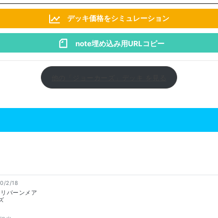
デッキ価格をシミュレーション
note埋め込み用URLコピー
他の「ジョーカーズ」デッキ を見る
0/2/18
アリバーンメア
ズ