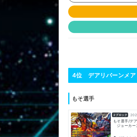
4位 デアリバーンメア
もそ選手
202
２ブロック
もそ選手/デ
ジョーカー