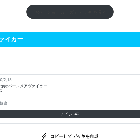
他の「ジョーカーズ」デッキ を見る
ァイカー
0/2/18
/赤緑バーンメアヴァイカー
ズ
担当
メイン
40
コピーしてデッキを作成