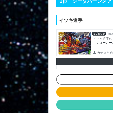
2位 シータバーンメア
イツキ選手
202
２ブロック
イツキ選手/
ジョーカー
ガチまとめ