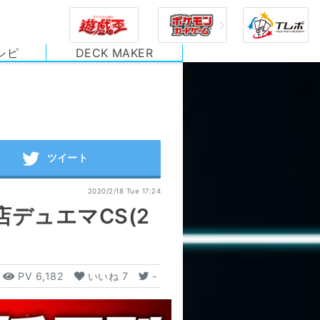
シピ
DECK MAKER
2020/2/18 Tue 17:24
店デュエマCS(2
PV
6,182
いいね
7
-