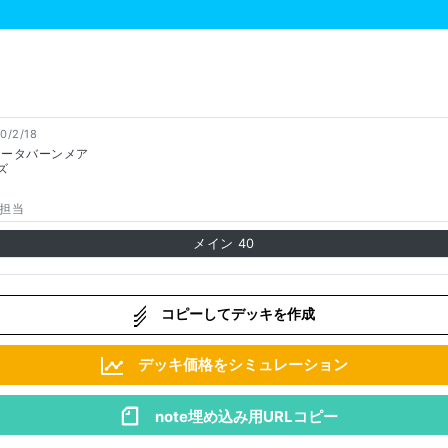
0/2/18
シータバーンメア
ズ
担当
メイン
40
コピーしてデッキを作成
デッキ価格をシミュレーション
note埋め込み用URLコピー