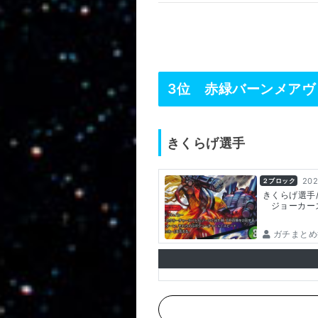
3位 赤緑バーンメアヴ
きくらげ選手
202
２ブロック
きくらげ選手
ジョーカー
ガチまとめ