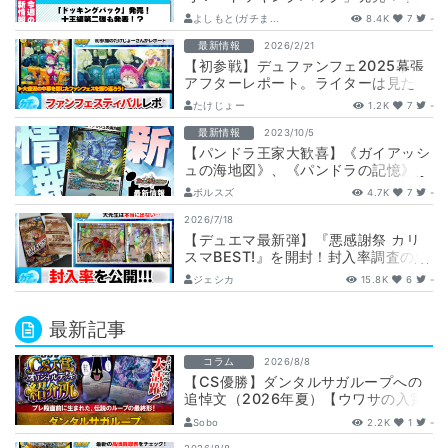
編第二弾も発表！？
よしもと(ガチま...
8.4K
7
-
最新情報
2026/2/21
【初参戦】デュファンフェ2025幕張
アフターレポート。ライターは見た！
【DMFF2025】
たけじょー
1.2K
7
-
最新情報
2023/10/5
【パンドラ王家大歓喜】《ガイアッシ
ュの海地図》、《パンドラの記憶》が
『頂上決戦!!デュエキングMAX
ボルスズ
4.7K
7
-
2023…
2026/7/18
【デュエマ最新弾】『悪感謝祭 カリ
スマBEST!』を開封！封入率調査の結
果もしてます！【25周年/ベストシリ
ジェシカ
15.8K
6
-
ー…
最新記事
コラム
2026/8/8
【CS優勝】ダンタルサガループへの
追悼文（2026年夏）【ウワサの入賞
オリジナルデッキ紹介所 – …
Sobo
2.2K
1
-