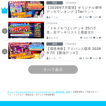
環境
2026/8/6
【2026年7月環境】オリジナル最強
デッキランキング【Tierランキン
グ】
あーくん
5.5M
1.2K
-
2026/4/4
『ドキドキつよいデッキ 25の王
道』全デッキリストと最速攻略一覧
【DM26-SD1】
ボルスズ
340.3K
9
-
環境
2026/8/6
【環境考察】アドバンス環境 2026
年7月【最強デッキ】
ちくわ。/ア...
4.3M
3.1K
-
すべて表示
ホーム
»
デュエルマスターズ
»
デュエルマスターズ – 最新情報・速報
»
【最新情報】《不敗のダイハ
ード・リュウセイ》再録決定！【デュエマ再録情報】