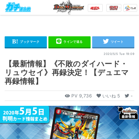
2020/5/5 Tue 19:09
【最新情報】《不敗のダイハード・
リュウセイ》再録決定！【デュエマ
再録情報】
PV
9,736
いいね
5
-