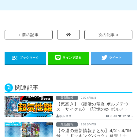
« 前の記事
次の記事 »
関連記事
最新情報
2024/10/4
【気高き】《復活の竜炎 ボルメテウ
ス・サイクル》《記憶の炎 ボルメテ
ウス・エナジー / 魂と怒りの盾》が
ボルスズ
6.4K
12
-
『天下…
最新情報
2020/4/19
【今週の最新情報まとめ】4/2～4/19
号：「ドッキングパック」発売！十王