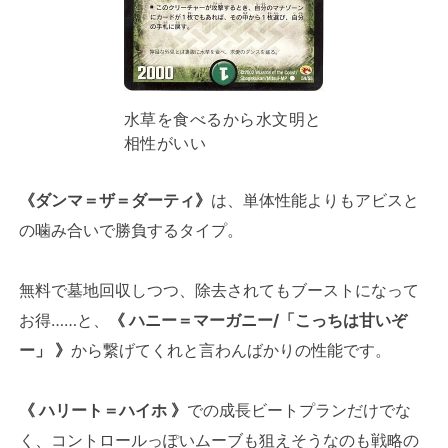
水草を食べるから水文明と
相性がいい
《ダンマ＝ザ＝ダーティ》
は、単体性能よりもアビスと
の噛み合いで勝負するタイプ。
無料で墓地回収しつつ、除去されてもブーストになって
お得……と、
《 ハニー＝マーガニー/「こっちは甘いぞ
ー」 》
から繋げてくれと言わんばかりの性能です。
《 ハリート＝ハイホ 》
での成長ビートプランだけでな
く、コントロールっぽいムーブも狙えそうなのも戦略の