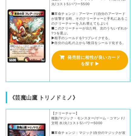
火/コスト5/パワー5500
■革命チェンジ：アーマード(自分のアーマード
が攻撃する時、そのクリーチャーと手札にあるこ
のクリーチャーを入れ替えてもよい)
■このクリーチャーが出た時、次のうちいずれか
1つを選ぶ。
▶相手のシールドを1つブレイクする。
▶自分の山札の上から1枚目をシールド化する。
発売前に相性が良いカード
を探す
▶
《芸魔山鷹 トリノドミノ》
【クリーチャー】
種族/マジック・モンスター/ゲーム・コマンド/
文明 水/火/コスト5/パワー5000
■革命チェンジ：マジック(自分のマジックが攻