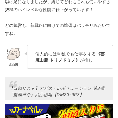
駆け足になりましたが、総じてどれもこれも使いやすさ
抜群のハイレベルな性能に仕上がっています！
どの陣営も、新戦略に向けての準備はバッチリみたいで
すね。
個人的には単独でも仕事をする
《芸
魔山鷹 トリノドミノ》
が推し！
【収録リスト】アビス・レボリューション 第3弾
「魔覇革命」商品情報【DM23-RP3】