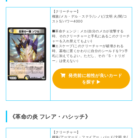
【クリーチャー】
種族/メカ・デル・ステラ/シノビ/文明 火/闇/コ
スト5/パワー4000
■革命チェンジ：メカ(自分のメカが攻撃する
時、そのクリーチャーと手札にあるこのクリーチ
ャーを入れ替えてもよい)
■エスケープ(このクリーチャーが破壊される
時、墓地に置くかわりに自分のシールドを1つ手
札に加えてもよい。ただし、その「S・トリガ
ー」は使えない）
発売前に相性が良いカード
を探す
▶
《革命の炎 フレア・ハシッチ》
【クリーチャー】
種族/アーマード・ファイアー・バード/文明 光/