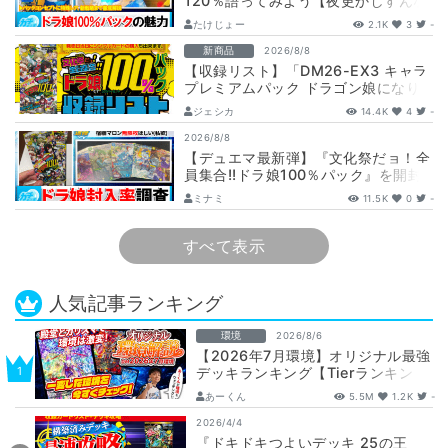
120％語ってみよう【夜更かしすんな
よ】
たけじょー
2.1K
3
-
新商品
2026/8/8
【収録リスト】「DM26-EX3 キャラ
プレミアムパック ドラゴン娘になり
たくないっ！ 文化祭だョ！全員集
ジェシカ
14.4K
4
-
合!…
2026/8/8
【デュエマ最新弾】『文化祭だョ！全
員集合!!ドラ娘100％パック』を開封
して封入率調査！【25周年/ドラゴン
ミナミ
11.5K
0
-
娘…
すべて表示
人気記事ランキング
環境
2026/8/6
【2026年7月環境】オリジナル最強
デッキランキング【Tierランキン
グ】
あーくん
5.5M
1.2K
-
2026/4/4
『ドキドキつよいデッキ 25の王