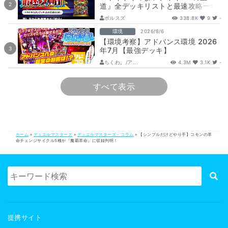
道』全デッキリストと最速攻略一覧
【DM26-SD1】
ボルスズ
338.8K
9
-
環境
2026/8/6
【環境考察】アドバンス環境 2026
年7月【最強デッキ】
ちくわ。/ア...
4.3M
3.1K
-
すべて表示
ホーム
»
デュエルマスターズ
»
デュエルマスターズ - コラム
»
【シンプルだけどやり手】コモンの革
命チェンジサイクル5種が『魔覇革命』に収録判明！
提携サイト