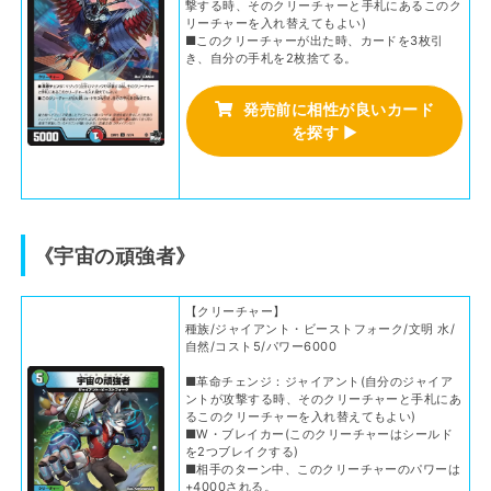
撃する時、そのクリーチャーと手札にあるこのク
リーチャーを入れ替えてもよい)
■このクリーチャーが出た時、カードを3枚引
き、自分の手札を2枚捨てる。
発売前に相性が良いカード
を探す
▶
《宇宙の頑強者》
【クリーチャー】
種族/ジャイアント・ビーストフォーク/文明 水/
自然/コスト5/パワー6000
■革命チェンジ：ジャイアント(自分のジャイア
ントが攻撃する時、そのクリーチャーと手札にあ
るこのクリーチャーを入れ替えてもよい)
■W・ブレイカー(このクリーチャーはシールド
を2つブレイクする)
■相手のターン中、このクリーチャーのパワーは
+4000される。