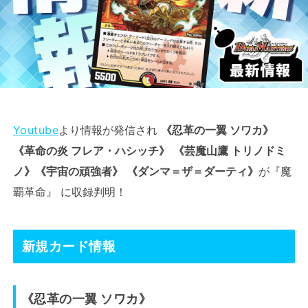
Youtube
より情報が発信され
《忍革の一翼 ソワカ》
《革命の炎 フレア・ハシッチ》
《芸魔山鷹 トリノドミ
ノ》《宇宙の頑強者》
《ダンマ＝ザ＝ダーティ》
が『魔
覇革命』 に収録判明！
新規カード情報
《忍革の一翼 ソワカ》