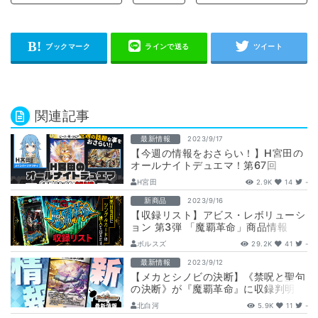
関連記事
最新情報
2023/9/17
【今週の情報をおさらい！】H宮田の
オールナイトデュエマ！第67回
【2023/09/17/デュエルマスターズ】
H宮田
2.9K
14
-
新商品
2023/9/16
【収録リスト】アビス・レボリューシ
ョン 第3弾 「魔覇革命」商品情報
【DM23-RP3】
ボルスズ
29.2K
41
-
最新情報
2023/9/12
【メカとシノビの決断】《禁呪と聖句
の決断》が『魔覇革命』に収録判明！
北白河
5.9K
11
-