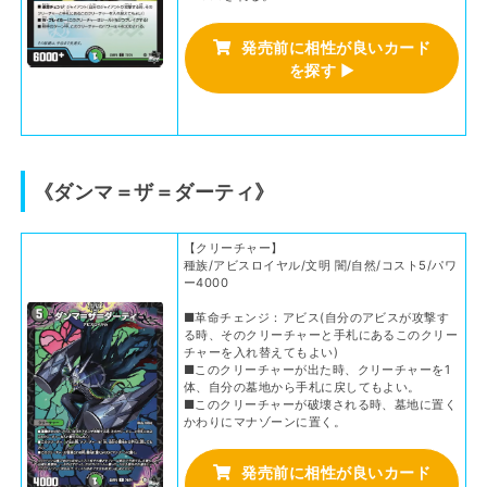
発売前に相性が良いカード
を探す
▶
《ダンマ＝ザ＝ダーティ》
【クリーチャー】
種族/アビスロイヤル/文明 闇/自然/コスト5/パワ
ー4000
■革命チェンジ：アビス(自分のアビスが攻撃す
る時、そのクリーチャーと手札にあるこのクリー
チャーを入れ替えてもよい)
■このクリーチャーが出た時、クリーチャーを1
体、自分の墓地から手札に戻してもよい。
■このクリーチャーが破壊される時、墓地に置く
かわりにマナゾーンに置く。
発売前に相性が良いカード