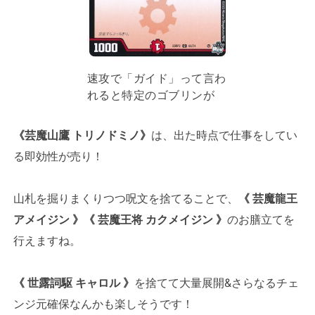
速攻で「ガイド」って言わ
れると特定のゴブリンが
《芸魔山鷹 トリノドミノ》
は、出た時点で仕事をしてい
る即効性が売り！
山札を掘りまくりつつ呪文を捨てることで、
《 芸魔龍王
アメイジン 》《 芸魔王将 カクメイジン 》
のお膳立てを
行えますね。
《 世露詞駆 キャロル 》
を捨てて大量展開&さらなるチェ
ンジ元確保なんかも楽しそうです！