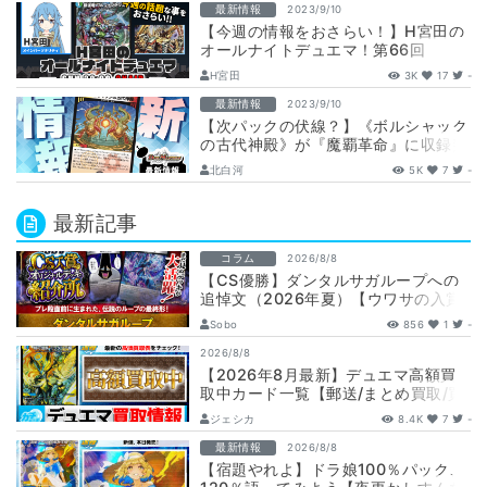
最新情報
2023/9/10
【今週の情報をおさらい！】H宮田の
オールナイトデュエマ！第66回
【2023/09/10/デュエルマスター
H宮田
3K
17
-
ズ】
最新情報
2023/9/10
【次パックの伏線？】《ボルシャック
の古代神殿》が『魔覇革命』に収録判
明！
北白河
5K
7
-
最新記事
コラム
2026/8/8
【CS優勝】ダンタルサガループへの
追悼文（2026年夏）【ウワサの入賞
オリジナルデッキ紹介所 – …
Sobo
856
1
-
2026/8/8
【2026年8月最新】デュエマ高額買
取中カード一覧【郵送/まとめ買取/買
取表/相場/金トレジャー】
ジェシカ
8.4K
7
-
最新情報
2026/8/8
【宿題やれよ】ドラ娘100％パック、