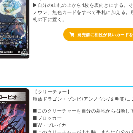
▶自分の山札の上から4枚を表向きにする。
ノウン、無色カードをすべて手札に加える。
札の下に置く。
発売前に相性が良いカード
【クリーチャー】
種族ドラゴン・ゾンビ/アンノウン/文明闇/コス
■このクリーチャーを自分の墓地から召喚し
■ブロッカー
■W・ブレイカー
■このクリーチャーが出た時、または自分の