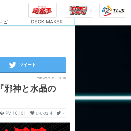
シピ
DECK MAKER
2024/2/8 Thu 19:10
『邪神と水晶の
PV
10,101
いいね
4
-