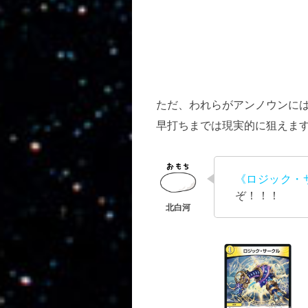
ただ、われらがアンノウンには
早打ちまでは現実的に狙えま
《ロジック・
ぞ！！！