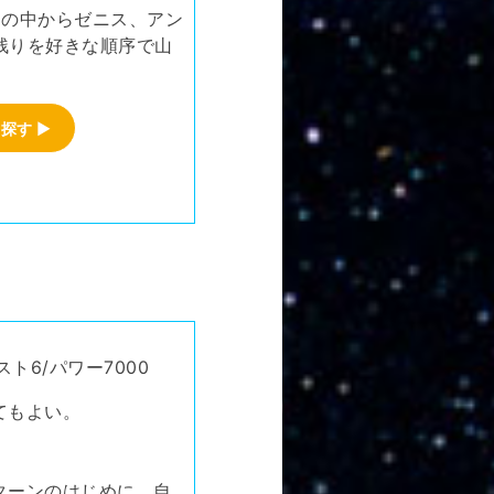
その中からゼニス、アン
残りを好きな順序で山
を探す
▶
ト6/パワー7000
てもよい。
ターンのはじめに、自