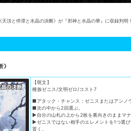
《天頂と停滞と水晶の決断》が『邪神と水晶の華』に収録判明
断
》
【呪文】
種族ゼニス/文明ゼロ/コスト7
■アタック・チャンス：ゼニスまたはアンノ
■次の中から2回選ぶ。
▶自分の山札の上から2枚を裏向きのままマ
▶ゼニスではない相手のエレメントを1つ選
置く。