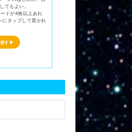
にしてもよい。
ードが4枚以上あれ
ンにタップして置かれ
を探す
▶