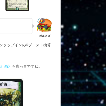
ンタップインの6ブースト換算
頂計画》
も真っ青ですね。