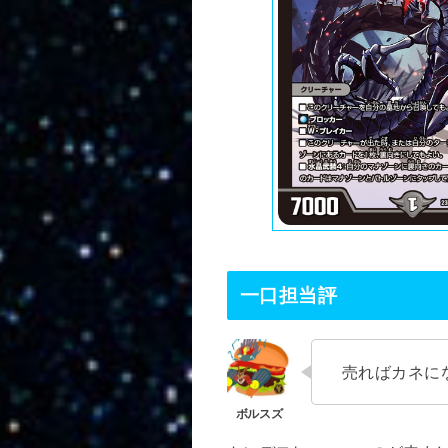
一口担当評
売ればカネに