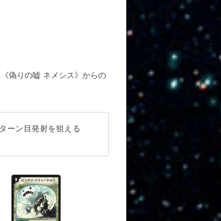
も《偽りの嘘 ネメシス》からの
。
3ターン目発射を狙える