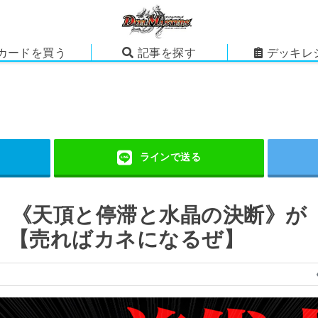
カードを買う
記事を探す
デッキレ
】《天頂と停滞と水晶の決断》が
！【売ればカネになるぜ】