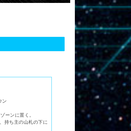
！
ウン
ナゾーンに置く。
び、持ち主の山札の下に