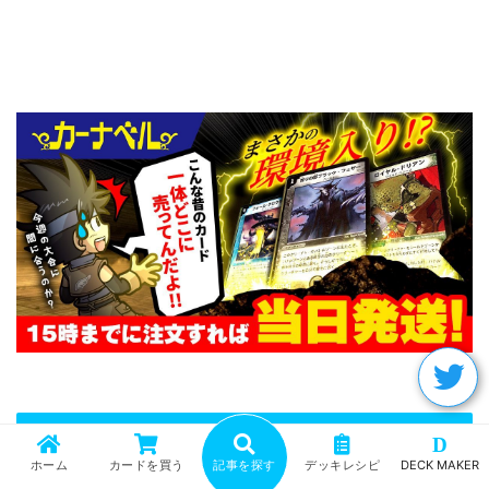
【青緑タマシード】回し方
D
ホーム
カードを買う
記事を探す
デッキレシピ
DECK MAKER