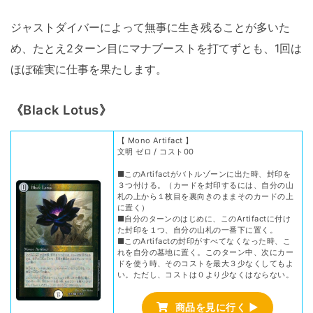
ジャストダイバーによって無事に生き残ることが多いた
め、たとえ2ターン目にマナブーストを打てずとも、1回は
ほぼ確実に仕事を果たします。
《Black Lotus》
【 Mono Artifact 】
文明 ゼロ / コスト00
■このArtifactがバトルゾーンに出た時、封印を
３つ付ける。（カードを封印するには、自分の山
札の上から１枚目を裏向きのままそのカードの上
に置く）
■自分のターンのはじめに、このArtifactに付け
た封印を１つ、自分の山札の一番下に置く。
■このArtifactの封印がすべてなくなった時、こ
れを自分の墓地に置く。このターン中、次にカー
ドを使う時、そのコストを最大３少なくしてもよ
い。ただし、コストは０より少なくはならない。
商品を見に行く ▶