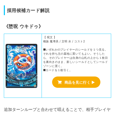
採用候補カード解説
《堕呪 ウキドゥ》
【 呪文 】
種族 魔導具 / 文明 水 / コスト2
■いずれかのプレイヤーのシールドを１つ見る。
それを持ち主の墓地に置いてもよい。そうした
ら、そのプレイヤーは自身の山札の上から１枚目
を裏向きのまま、新しいシールドとしてシールド
ゾーンに置く。
■カードを１枚引く。
商品を見に行く ▶
追加ターンループと合わせて唱えることで、相手プレイヤ