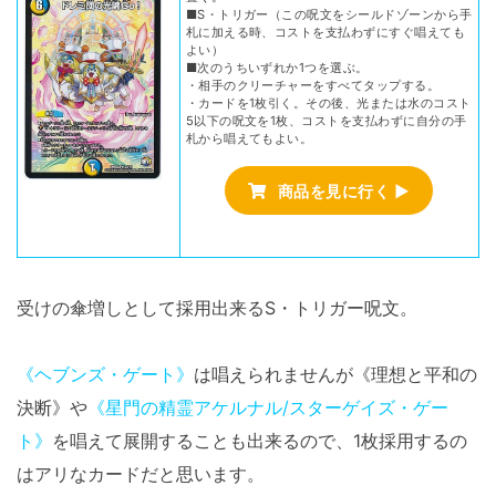
■S・トリガー（この呪文をシールドゾーンから手
札に加える時、コストを支払わずにすぐ唱えても
よい）
■次のうちいずれか1つを選ぶ。
・相手のクリーチャーをすべてタップする。
・カードを1枚引く。その後、光または水のコスト
5以下の呪文を1枚、コストを支払わずに自分の手
札から唱えてもよい。
商品を見に行く ▶
受けの傘増しとして採用出来るS・トリガー呪文。
《ヘブンズ・ゲート》
は唱えられませんが《理想と平和の
決断》や
《星門の精霊アケルナル/スターゲイズ・ゲー
ト》
を唱えて展開することも出来るので、1枚採用するの
はアリなカードだと思います。