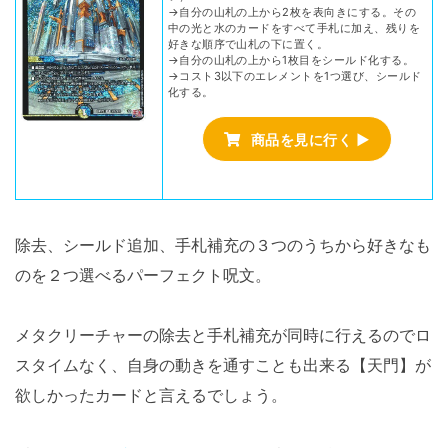
→自分の山札の上から2枚を表向きにする。その
中の光と水のカードをすべて手札に加え、残りを
好きな順序で山札の下に置く。
→自分の山札の上から1枚目をシールド化する。
→コスト3以下のエレメントを1つ選び、シールド
化する。
商品を見に行く ▶
除去、シールド追加、手札補充の３つのうちから好きなも
のを２つ選べるパーフェクト呪文。
メタクリーチャーの除去と手札補充が同時に行えるのでロ
スタイムなく、自身の動きを通すことも出来る【天門】が
欲しかったカードと言えるでしょう。