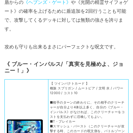
盾からの
《ヘブンズ・ゲート》
や《光開の精霊サイフォゲ
ート》の確率を上げるために盾追加を2回行うことも可能
で、攻撃してくるデッキに対しては無類の強さを誇りま
す。
攻めも守りも出来るまさにパーフェクトな呪文です。
《 ブルー・インパルス/「真実を見極めよ、ジョ
ニー！」》
【 ツインパクトカード 】
種族 スプリガン / ムートピア / 文明 水 / パワー
12000 / コスト10
■相手のターンの終わりに、その相手のクリーチ
ャーが自分より4体以上多く、自分の《ブルー・
インパルス》がなければ、このクリーチャーをコ
ストを支払わずに召喚してもよい。
■T・ブレイカー
■スマッシュ・バースト（このクリーチャーが攻
撃する時、このカードの呪文側を、バトルゾーン