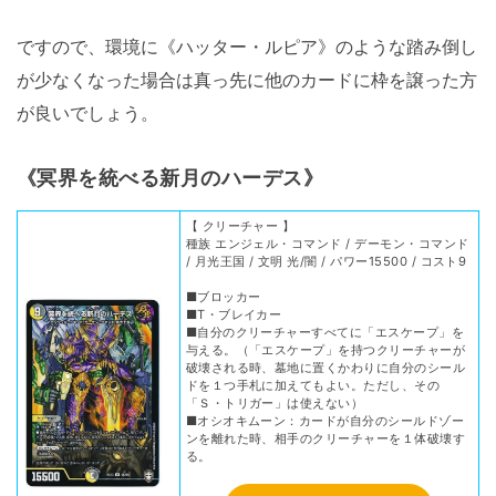
ですので、環境に《ハッター・ルピア》のような踏み倒し
が少なくなった場合は真っ先に他のカードに枠を譲った方
が良いでしょう。
《
冥界を統べる新月のハーデス
》
【 クリーチャー 】
種族 エンジェル・コマンド / デーモン・コマンド
/ 月光王国 / 文明 光/闇 / パワー15500 / コスト9
■ブロッカー
■T・ブレイカー
■自分のクリーチャーすべてに「エスケープ」を
与える。（「エスケープ」を持つクリーチャーが
破壊される時、墓地に置くかわりに自分のシール
ドを１つ手札に加えてもよい。ただし、その
「Ｓ・トリガー」は使えない）
■オシオキムーン：カードが自分のシールドゾー
ンを離れた時、相手のクリーチャーを１体破壊す
る。