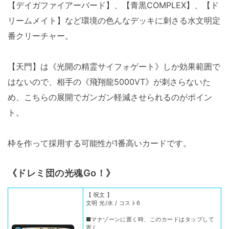
【デイガファイアーバード】、【青黒COMPLEX】、【ド
リームメイト】など環境の色んなデッキに刺さる水文明定
番クリーチャー。
【天門】は《光開の精霊サイフォゲート》しか効果範囲で
はないので、相手の《飛翔龍5000VT》が刺さらないた
め、こちらの展開でガンガン軽減させられるのがポイン
ト。
枠を作って採用する可能性が1番高いカードです。
《ドレミ団の光魂Go！》
【 呪文 】
文明 光/水 / コスト6
■マナゾーンに置く時、このカードはタップして
置く。