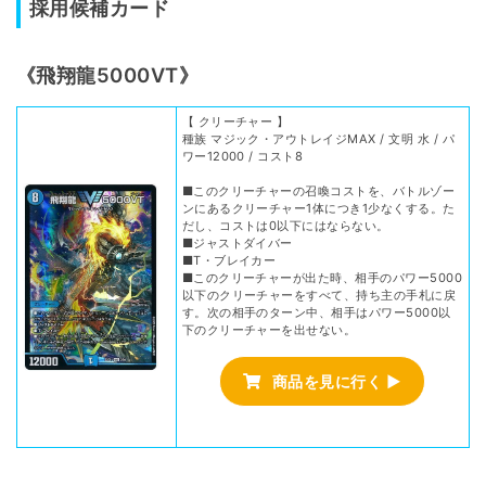
採用候補カード
《飛翔龍5000VT》
【 クリーチャー 】
種族 マジック・アウトレイジMAX / 文明 水 / パ
ワー12000 / コスト8
■このクリーチャーの召喚コストを、バトルゾー
ンにあるクリーチャー1体につき1少なくする。た
だし、コストは0以下にはならない。
■ジャストダイバー
■T・ブレイカー
■このクリーチャーが出た時、相手のパワー5000
以下のクリーチャーをすべて、持ち主の手札に戻
す。次の相手のターン中、相手はパワー5000以
下のクリーチャーを出せない。
商品を見に行く ▶