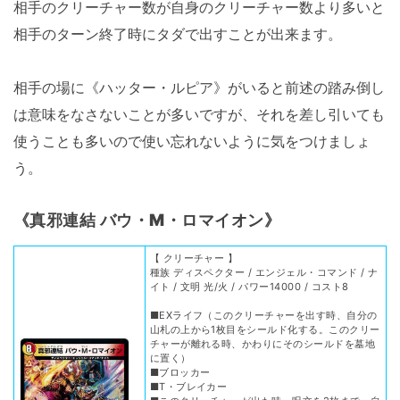
相手のクリーチャー数が自身のクリーチャー数より多いと
相手のターン終了時にタダで出すことが出来ます。
相手の場に《ハッター・ルピア》がいると前述の踏み倒し
は意味をなさないことが多いですが、それを差し引いても
使うことも多いので使い忘れないように気をつけましょ
う。
《
真邪連結 バウ・M・ロマイオン
》
【 クリーチャー 】
種族 ディスペクター / エンジェル・コマンド / ナ
イト / 文明 光/火 / パワー14000 / コスト8
■EXライフ（このクリーチャーを出す時、自分の
山札の上から1枚目をシールド化する。このクリー
チャーが離れる時、かわりにそのシールドを墓地
に置く）
■ブロッカー
■T・ブレイカー