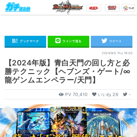
2024/9/5 Thu 19:00
【2024年版】青白天門の回し方と必
勝テクニック【ヘブンズ・ゲート/∞
龍ゲンムエンペラー/天門】
PV
70,410
いいね
26
-