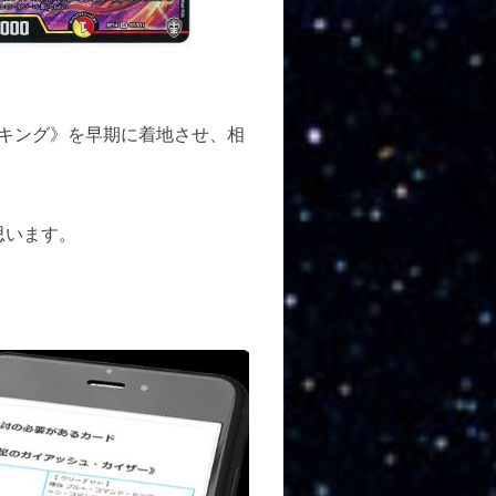
キング》を早期に着地させ、相
思います。