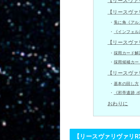
【リースヴァ
【リースヴァ
兎に角《アル
《インフェル
【リースヴァ
採用カード解
採用候補カー
【リースヴァ
基本の回し方
《邪帝遺跡 
おわりに
【リースヴァリヴァリR