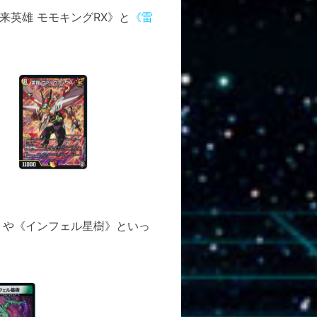
英雄 モモキングRX》と
《雷
》や《インフェル星樹》といっ