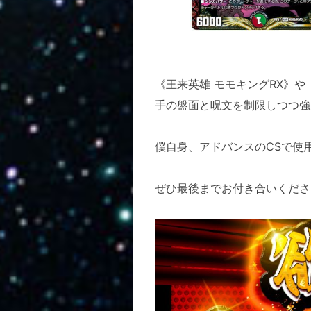
《王来英雄 モモキングRX》や
手の盤面と呪文を制限しつつ強
僕自身、アドバンスのCSで使
ぜひ最後までお付き合いくださ