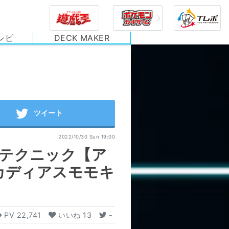
シピ
DECK MAKER
2022/10/30 Sun 19:00
勝テクニック【ア
ルカディアスモモキ
PV
22,741
いいね
13
-