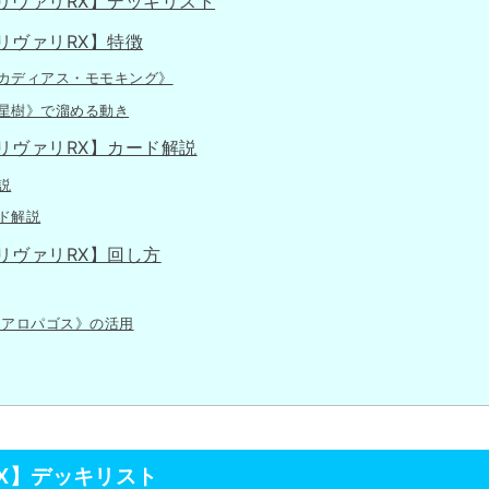
リヴァリRX】デッキリスト
リヴァリRX】特徴
カディアス・モモキング》
星樹》で溜める動き
リヴァリRX】カード解説
説
ド解説
リヴァリRX】回し方
ボアロパゴス》の活用
X】デッキリスト