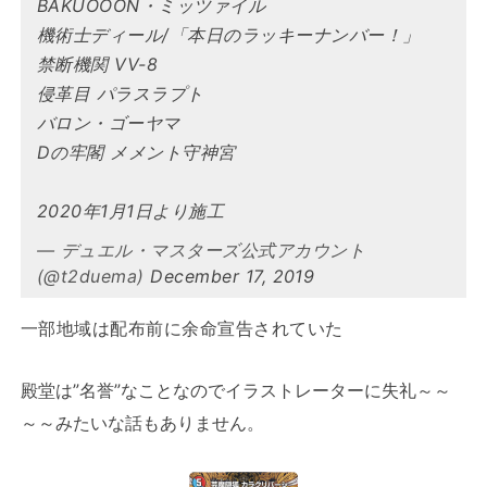
BAKUOOON・ミッツァイル
機術士ディール/「本日のラッキーナンバー！」
禁断機関 VV-8
侵革目 パラスラプト
バロン・ゴーヤマ
Dの牢閣 メメント守神宮
2020年1月1日より施工
— デュエル・マスターズ公式アカウント
(@t2duema)
December 17, 2019
一部地域は配布前に余命宣告されていた
殿堂は”名誉”なことなのでイラストレーターに失礼～～
～～みたいな話もありません。