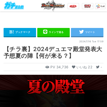
2024/7/16 Tue 17:59
【チラ裏】2024デュエマ殿堂発表大
予想夏の陣【何が来る？】
PV
34,736
いいね
22
-