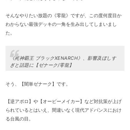
そんなやりたい放題の《零龍》ですが、この度何度目か
わからない最強デッキの一角を生み出してしまいまし
た。
《死神覇王 ブラックXENARCH》、影響及ぼしす
ぎと話題に【ゼナーク/零龍】
そう、【闇単ゼナーク】です。
【逆アポロ】や【オービーメイカー】など対抗策が上げ
られているとはいえ、間違いなく現代アドバンスにおけ
る台風の目。