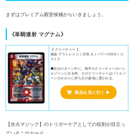
まずはプレミアム殿堂候補からいきましょう。
《単騎連射 マグナム》
【 クリーチャー 】
種族 アウトレイジ / 文明 火 / パワー3000 / コ
スト3
■自分のターン中に、相手のクリーチャーがバト
ルゾーンに出る時、そのクリーチャーはバトルゾ
ーンのかわりに持ち主の墓地に置かれる。
商品を見に行く ▶
【水火マジック】のトリガーケアとしての役割が目立っ
ているこのカード。