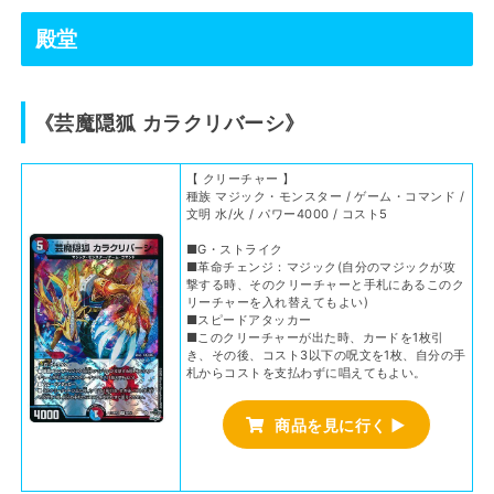
殿堂
《芸魔隠狐 カラクリバーシ》
【 クリーチャー 】
種族 マジック・モンスター / ゲーム・コマンド /
文明 水/火 / パワー4000 / コスト5
■G・ストライク
■革命チェンジ：マジック(自分のマジックが攻
撃する時、そのクリーチャーと手札にあるこのク
リーチャーを入れ替えてもよい)
■スピードアタッカー
■このクリーチャーが出た時、カードを1枚引
き、その後、コスト3以下の呪文を1枚、自分の手
札からコストを支払わずに唱えてもよい。
商品を見に行く ▶