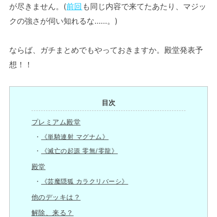
が尽きません。(
前回
も同じ内容で来てたあたり、マジッ
クの強さが伺い知れるな……。)
ならば、ガチまとめでもやっておきますか。殿堂発表予
想！！
目次
プレミアム殿堂
《単騎連射 マグナム》
《滅亡の起源 零無/零龍》
殿堂
《芸魔隠狐 カラクリバーシ》
他のデッキは？
解除、来る？