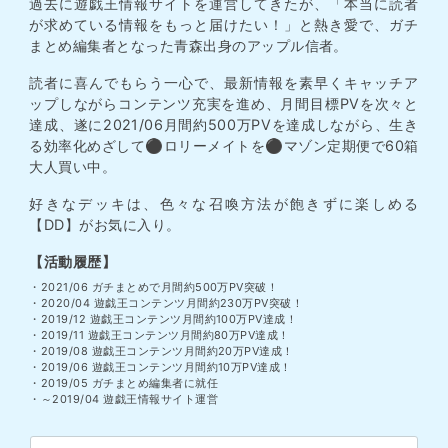
過去に遊戯王情報サイトを運営してきたが、「本当に読者
が求めている情報をもっと届けたい！」と熱き愛で、ガチ
まとめ編集者となった青森出身のアップル信者。
読者に喜んでもらう一心で、最新情報を素早くキャッチア
ップしながらコンテンツ充実を進め、月間目標PVを次々と
達成、遂に2021/06月間約500万PVを達成しながら、生き
る効率化めざして⚫︎ロリーメイトを⚫︎マゾン定期便で60箱
大人買い中。
好きなデッキは、色々な召喚方法が飽きずに楽しめる
【DD】がお気に入り。
【活動履歴】
・2021/06 ガチまとめで月間約500万PV突破！
・2020/04 遊戯王コンテンツ月間約230万PV突破！
・2019/12 遊戯王コンテンツ月間約100万PV達成！
・2019/11 遊戯王コンテンツ月間約80万PV達成！
・2019/08 遊戯王コンテンツ月間約20万PV達成！
・2019/06 遊戯王コンテンツ月間約10万PV達成！
・2019/05 ガチまとめ編集者に就任
・～2019/04 遊戯王情報サイト運営