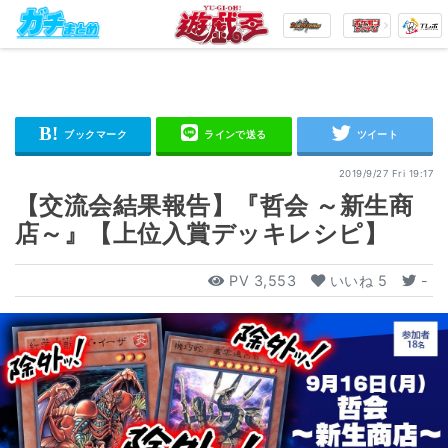
2019/9/27 Fri 19:17
【交流会結果報告】『哲会 ～新生商
店～』【上位入賞デッキレシピ】
PV
3,553
いいね
5
-