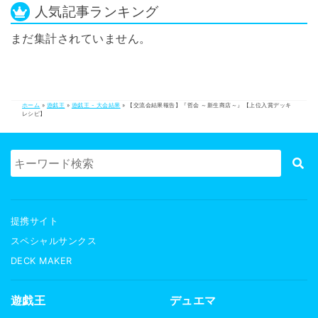
人気記事ランキング
まだ集計されていません。
ホーム
»
遊戯王
»
遊戯王 - 大会結果
»
【交流会結果報告】『哲会 ～新生商店～』【上位入賞デッキ
レシピ】
提携サイト
スペシャルサンクス
DECK MAKER
遊戯王
デュエマ