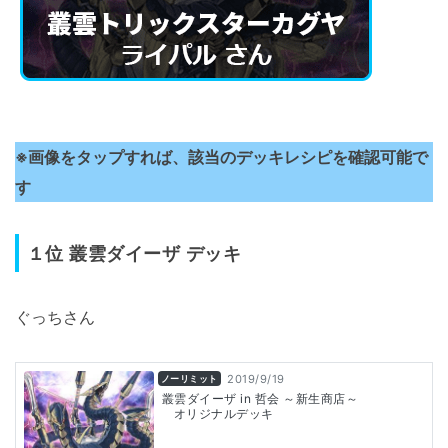
※画像をタップすれば、該当のデッキレシピを確認可能で
す
１位
叢雲ダイーザ デッキ
ぐっちさん
2019/9/19
ノーリミット
叢雲ダイーザ in 哲会 ～新生商店～
オリジナルデッキ