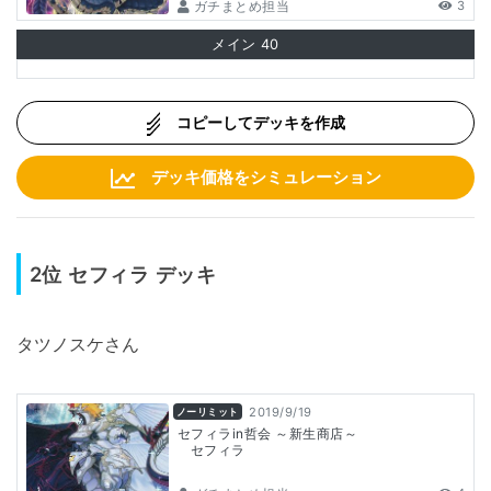
ガチまとめ担当
3
メイン
40
コピーしてデッキを作成
デッキ価格をシミュレーション
2位 セフィラ
デッキ
タツノスケさん
2019/9/19
ノーリミット
セフィラin哲会 ～新生商店～
セフィラ