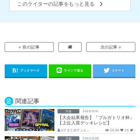
このライターの記事をもっと見る
« 前の記事
次の記事 »
関連記事
大会
2020/3/31
【大会結果報告】『プルガトリオ杯』
【上位入賞デッキレシピ】
ガチまとめデュエ...
26.9K
26
-
大会
2020/3/26