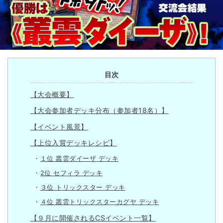
目次
【大会概要】
【大会参加者デッキ分布（参加者18名）】
【イベント風景】
【上位入賞デッキレシピ】
１位 叢雲ダイーザ デッキ
2位 セフィラ デッキ
３位 トリックスター デッキ
４位 叢雲トリックスターカグヤ デッキ
【９月に開催されるCSイベント一覧】