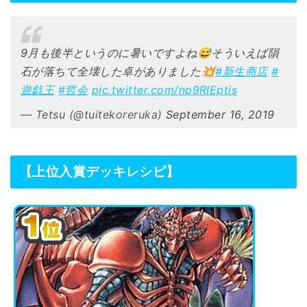
9月も後半というのに暑いですよね😅そういえば隕
石が落ちて全壊した卓がありました💥
#新生商店
#
遊戯王
#哲会
pic.twitter.com/np9RIEptis
— Tetsu (@tuitekoreruka)
September 16, 2019
【上位入賞デッキレシピ】