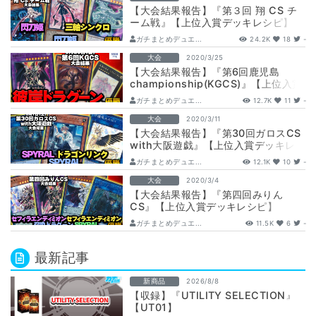
【大会結果報告】『第３回 翔 CS チ
ーム戦』【上位入賞デッキレシピ】
ガチまとめデュエ...
24.2K
18
-
大会
2020/3/25
【大会結果報告】『第6回鹿児島
championship(KGCS)』【上位入賞
デッキレシピ】
ガチまとめデュエ...
12.7K
11
-
大会
2020/3/11
【大会結果報告】『第30回ガロスCS
with大阪遊戯』【上位入賞デッキレ
シピ】
ガチまとめデュエ...
12.1K
10
-
大会
2020/3/4
【大会結果報告】『第四回みりん
CS』【上位入賞デッキレシピ】
ガチまとめデュエ...
11.5K
6
-
最新記事
新商品
2026/8/8
【収録】『UTILITY SELECTION』
【UT01】