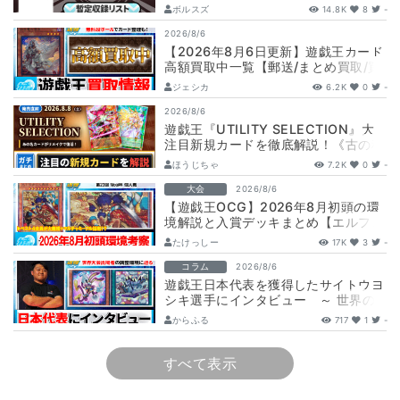
ボルスズ
14.8K
8
-
2026/8/6
【2026年8月6日更新】遊戯王カード
高額買取中一覧【郵送/まとめ買取/買
取表/相場/レリーフ】
ジェシカ
6.2K
0
-
2026/8/6
遊戯王『UTILITY SELECTION』大
注目新規カードを徹底解説！《古の秘
儀/聖なる心のバリア －マイン…
ほうじちゃ
7.2K
0
-
大会
2026/8/6
【遊戯王OCG】2026年8月初頭の環
境解説と入賞デッキまとめ【エルフェ
ンノーツ/トゥーン/キラーチューン/
たけっしー
17K
3
-
ウ…
コラム
2026/8/6
遊戯王日本代表を獲得したサイトウヨ
シキ選手にインタビュー ～ 世界の
舞台へ挑む、サイトウ選手の軌跡と決
からふる
717
1
-
意 ～
すべて表示