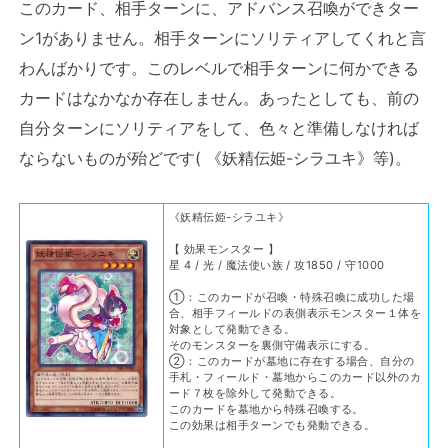
このカード、相手ターンに、アドバンス召喚ができター
ン1がありません。相手ターンにソリティアしてくれと言
わんばかりです。このレベルで相手ターンに何かできる
カードはなかなか存在しません。あったとしても、前の
自分ターンにソリティアをして、色々と準備しなければ
ならないものが殆どです( 《妖精伝姫-シラユキ》等)。
《妖精伝姫-シラユキ》
【 効果モンスター 】
星 4 / 光 / 魔法使い族 / 攻1850 / 守1000
①：このカードが召喚・特殊召喚に成功した場
合、相手フィールドの表側表示モンスター１体を
対象として発動できる。
そのモンスターを裏側守備表示にする。
②：このカードが墓地に存在する場合、自分の
手札・フィールド・墓地からこのカード以外のカ
ード７枚を除外して発動できる。
このカードを墓地から特殊召喚する。
この効果は相手ターンでも発動できる。