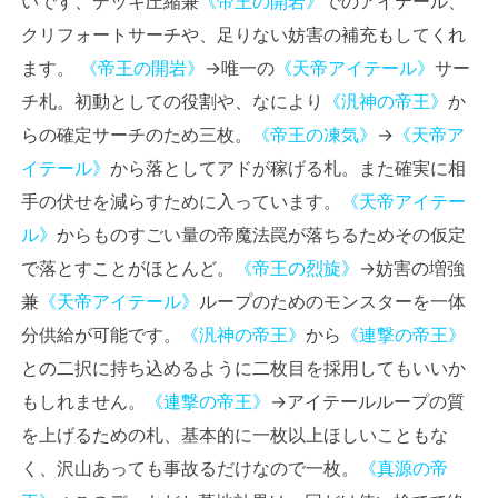
いです、デッキ圧縮兼
《帝王の開岩》
でのアイテール、
クリフォートサーチや、足りない妨害の補充もしてくれ
ます。
《帝王の開岩》
→唯一の
《天帝アイテール》
サー
チ札。初動としての役割や、なにより
《汎神の帝王》
か
らの確定サーチのため三枚。
《帝王の凍気》
→
《天帝ア
イテール》
から落としてアドが稼げる札。また確実に相
手の伏せを減らすために入っています。
《天帝アイテー
ル》
からものすごい量の帝魔法罠が落ちるためその仮定
で落とすことがほとんど。
《帝王の烈旋》
→妨害の増強
兼
《天帝アイテール》
ループのためのモンスターを一体
分供給が可能です。
《汎神の帝王》
から
《連撃の帝王》
との二択に持ち込めるように二枚目を採用してもいいか
もしれません。
《連撃の帝王》
→アイテールループの質
を上げるための札、基本的に一枚以上ほしいこともな
く、沢山あっても事故るだけなので一枚。
《真源の帝