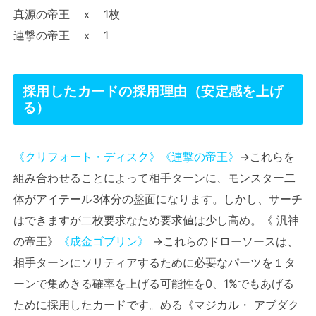
真源の帝王 ｘ 1枚
連撃の帝王 ｘ 1
採用したカードの採用理由（安定感を上げ
る）
《クリフォート・ディスク》
《連撃の帝王》
→これらを
組み合わせることによって相手ターンに、モンスター二
体がアイテール3体分の盤面になります。しかし、サーチ
はできますが二枚要求なため要求値は少し高め。《 汎神
の帝王》
《成金ゴブリン》
→これらのドローソースは、
相手ターンにソリティアするために必要なパーツを１タ
ーンで集めきる確率を上げる可能性を0、1%でもあげる
ために採用したカードです。める《マジカル・ アブダク