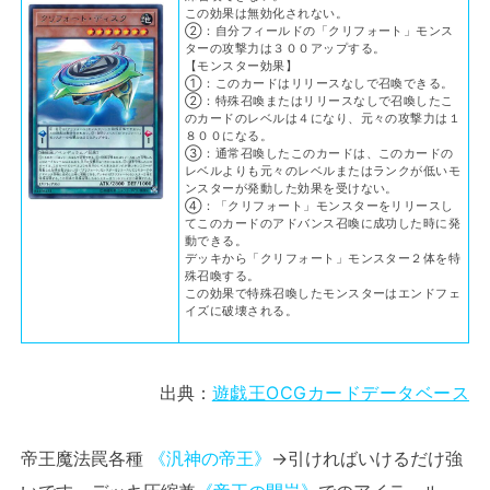
この効果は無効化されない。
②：自分フィールドの「クリフォート」モンス
ターの攻撃力は３００アップする。
【モンスター効果】
①：このカードはリリースなしで召喚できる。
②：特殊召喚またはリリースなしで召喚したこ
のカードのレベルは４になり、元々の攻撃力は１
８００になる。
③：通常召喚したこのカードは、このカードの
レベルよりも元々のレベルまたはランクが低いモ
ンスターが発動した効果を受けない。
④：「クリフォート」モンスターをリリースし
てこのカードのアドバンス召喚に成功した時に発
動できる。
デッキから「クリフォート」モンスター２体を特
殊召喚する。
この効果で特殊召喚したモンスターはエンドフェ
イズに破壊される。
出典：
遊戯王OCGカードデータベース
帝王魔法罠各種
《汎神の帝王》
→引ければいけるだけ強