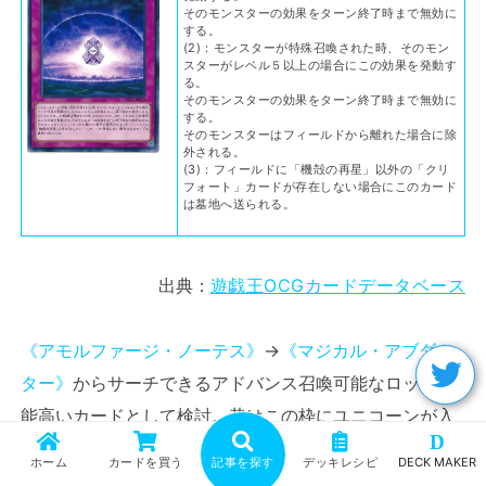
そのモンスターの効果をターン終了時まで無効に
する。
(2)：モンスターが特殊召喚された時、そのモン
スターがレベル５以上の場合にこの効果を発動す
る。
そのモンスターの効果をターン終了時まで無効に
する。
そのモンスターはフィールドから離れた場合に除
外される。
(3)：フィールドに「機殻の再星」以外の「クリ
フォート」カードが存在しない場合にこのカード
は墓地へ送られる。
出典：
遊戯王OCGカードデータベース
《アモルファージ・ノーテス》
→
《マジカル・アブダク
ター》
からサーチできるアドバンス召喚可能なロック性
能高いカードとして検討。昔はこの枠にユニコーンが入
D
っていました。帰ってきてくれたりしませんかね？無理
ホーム
カードを買う
記事を探す
デッキレシピ
DECK MAKER
ですよね、すみません調子乗りました。自分の首を絞め