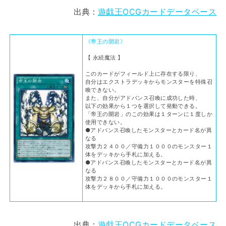
出典：
遊戯王OCGカードデータベース
《帝王の開岩》
【 永続魔法 】
このカードがフィールド上に存在する限り、
自分はエクストラデッキからモンスターを特殊召
喚できない。
また、自分がアドバンス召喚に成功した時、
以下の効果から１つを選択して発動できる。
「帝王の開岩」のこの効果は１ターンに１度しか
使用できない。
●アドバンス召喚したモンスターとカード名が異
なる
攻撃力２４００／守備力１０００のモンスター１
体をデッキから手札に加える。
●アドバンス召喚したモンスターとカード名が異
なる
攻撃力２８００／守備力１０００のモンスター１
体をデッキから手札に加える。
出典：
遊戯王OCGカードデータベース