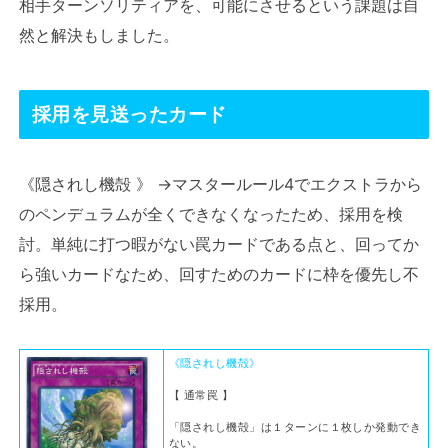
相手ターンソリティアを、可能にさせるという課題は自
然と解決もしました。
採用を見送ったカード
《隠されし機殻 》 →マスタールール4でエクストラから
のペンデュラムが全くできなくなったため、採用を検
討。単純に打つ暇がない罠カードである点と、回ってか
ら強いカードなため、回すためのカードに枠を優先し不
採用。
《隠されし機殻》
【 通常罠 】
「隠されし機殻」は１ターンに１枚しか発動でき
ない。