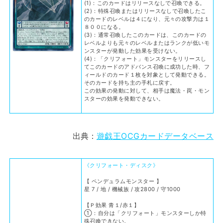
(1)：このカードはリリースなしで召喚できる。
(2)：特殊召喚またはリリースなしで召喚したこ
のカードのレベルは４になり、元々の攻撃力は１
８００になる。
(3)：通常召喚したこのカードは、このカードの
レベルよりも元々のレベルまたはランクが低いモ
ンスターが発動した効果を受けない。
(4)：「クリフォート」モンスターをリリースし
てこのカードのアドバンス召喚に成功した時、フ
ィールドのカード１枚を対象として発動できる。
そのカードを持ち主の手札に戻す。
この効果の発動に対して、相手は魔法・罠・モン
スターの効果を発動できない。
出典：
遊戯王OCGカードデータベース
《クリフォート・ディスク》
【 ペンデュラムモンスター 】
星 7 / 地 / 機械族 / 攻2800 / 守1000
【Ｐ効果 青１/赤１】
①：自分は「クリフォート」モンスターしか特
殊召喚できない。