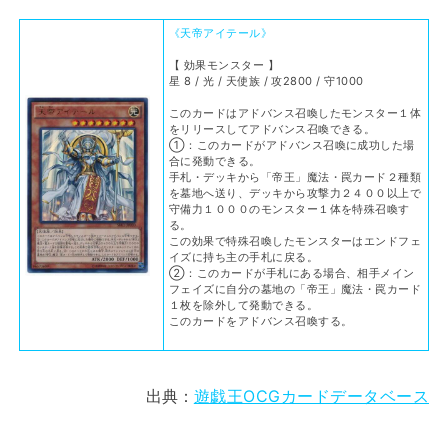
《天帝アイテール》
【 効果モンスター 】
星 8 / 光 / 天使族 / 攻2800 / 守1000
このカードはアドバンス召喚したモンスター１体
をリリースしてアドバンス召喚できる。
①：このカードがアドバンス召喚に成功した場
合に発動できる。
手札・デッキから「帝王」魔法・罠カード２種類
を墓地へ送り、デッキから攻撃力２４００以上で
守備力１０００のモンスター１体を特殊召喚す
る。
この効果で特殊召喚したモンスターはエンドフェ
イズに持ち主の手札に戻る。
②：このカードが手札にある場合、相手メイン
フェイズに自分の墓地の「帝王」魔法・罠カード
１枚を除外して発動できる。
このカードをアドバンス召喚する。
出典：
遊戯王OCGカードデータベース