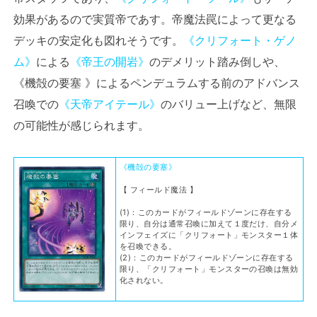
効果があるので実質帝であす。帝魔法罠によって更なる
デッキの安定化も図れそうです。
《クリフォート・ゲノ
ム》
による
《帝王の開岩》
のデメリット踏み倒しや、
《機殻の要塞 》によるペンデュラムする前のアドバンス
召喚での
《天帝アイテール》
のバリュー上げなど、無限
の可能性が感じられます。
《機殻の要塞》
【 フィールド魔法 】
(1)：このカードがフィールドゾーンに存在する
限り、自分は通常召喚に加えて１度だけ、自分メ
インフェイズに「クリフォート」モンスター１体
を召喚できる。
(2)：このカードがフィールドゾーンに存在する
限り、「クリフォート」モンスターの召喚は無効
化されない。