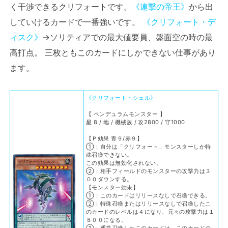
く干渉できるクリフォートです。
《連撃の帝王》
から出
していけるカードで一番強いです。
《クリフォート・デ
ィスク》
→ソリティアでの最大値要員、盤面空の時の最
高打点。 三枚ともこのカードにしかできない仕事があり
ます。
《クリフォート・シェル》
【 ペンデュラムモンスター 】
星 8 / 地 / 機械族 / 攻2800 / 守1000
【Ｐ効果 青９/赤９】
①：自分は「クリフォート」モンスターしか特
殊召喚できない。
この効果は無効化されない。
②：相手フィールドのモンスターの攻撃力は３
００ダウンする。
【モンスター効果】
①：このカードはリリースなしで召喚できる。
②：特殊召喚またはリリースなしで召喚したこ
のカードのレベルは４になり、元々の攻撃力は１
８００になる。