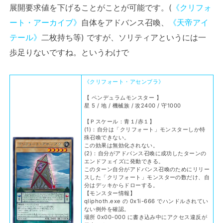
展開要求値を下げることがことが可能です。(
《クリフォ
ート・アーカイブ》
自体をアドバンス召喚、
《天帝アイ
テール》
二枚持ち等) ですが、ソリティアというには一
歩足りないですね。というわけで
《クリフォート・アセンブラ》
【 ペンデュラムモンスター 】
星 5 / 地 / 機械族 / 攻2400 / 守1000
【Ｐスケール：青１/赤１】
(1)：自分は「クリフォート」モンスターしか特
殊召喚できない。
この効果は無効化されない。
(2)：自分がアドバンス召喚に成功したターンの
エンドフェイズに発動できる。
このターン自分がアドバンス召喚のためにリリー
スした「クリフォート」モンスターの数だけ、自
分はデッキからドローする。
【モンスター情報】
qliphoth.exe の 0x1i-666 でハンドルされてい
ない例外を確認。
場所 0x00-000 に書き込み中にアクセス違反が