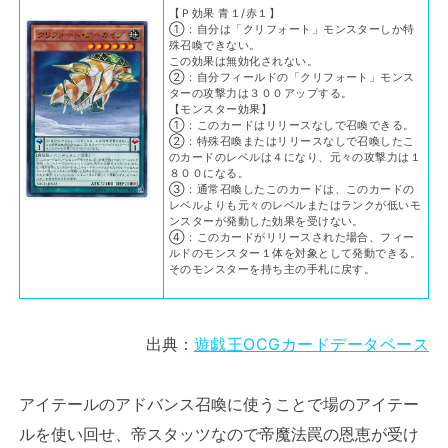
【Ｐ効果 青１/赤１】
①：自分は「クリフォート」モンスターしか特
殊召喚できない。
この効果は無効化されない。
②：自分フィールドの「クリフォート」モンス
ターの攻撃力は３００アップする。
【モンスター効果】
①：このカードはリリースなしで召喚できる。
②：特殊召喚またはリリースなしで召喚したこ
のカードのレベルは４になり、元々の攻撃力は１
８００になる。
③：通常召喚したこのカードは、このカードの
レベルよりも元々のレベルまたはランクが低いモ
ンスターが発動した効果を受けない。
④：このカードがリリースされた場合、フィー
ルドのモンスター１体を対象として発動できる。
そのモンスターを持ち主の手札に戻す。
出典：
遊戯王OCGカードデータベース
アイテールのアドバンス召喚に使うことで場のアイテー
ルを使い回せ、帝スタッツなので帝魔法罠の恩恵が受け