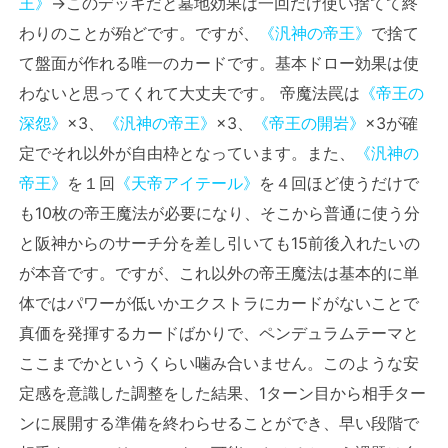
王》
→このデッキだと墓地効果は一回だけ使い捨てて終
わりのことが殆どです。ですが、
《汎神の帝王》
で捨て
て盤面が作れる唯一のカードです。基本ドロー効果は使
わないと思ってくれて大丈夫です。 帝魔法罠は
《帝王の
深怨》
×3、
《汎神の帝王》
×3、
《帝王の開岩》
×3が確
定でそれ以外が自由枠となっています。また、
《汎神の
帝王》
を１回
《天帝アイテール》
を４回ほど使うだけで
も10枚の帝王魔法が必要になり、そこから普通に使う分
と阪神からのサーチ分を差し引いても15前後入れたいの
が本音です。ですが、これ以外の帝王魔法は基本的に単
体ではパワーが低いかエクストラにカードがないことで
真価を発揮するカードばかりで、ペンデュラムテーマと
ここまでかというくらい噛み合いません。このような安
定感を意識した調整をした結果、1ターン目から相手ター
ンに展開する準備を終わらせることができ、早い段階で