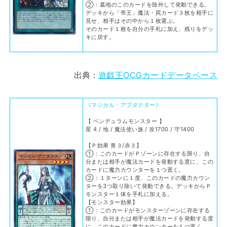
②：墓地のこのカードを除外して発動できる。
デッキから「帝王」魔法・罠カード３枚を相手に
見せ、相手はその中から１枚選ぶ。
そのカード１枚を自分の手札に加え、残りをデッ
キに戻す。
出典：
遊戯王OCGカードデータベース
《マジカル・アブダクター》
【 ペンデュラムモンスター 】
星 4 / 地 / 魔法使い族 / 攻1700 / 守1400
【Ｐ効果 青３/赤３】
①：このカードがＰゾーンに存在する限り、自
分または相手が魔法カードを発動する度に、この
カードに魔力カウンターを１つ置く。
②：１ターンに１度、このカードの魔力カウン
ターを3つ取り除いて発動できる。デッキからＰ
モンスター１体を手札に加える。
【モンスター効果】
①：このカードがモンスターゾーンに存在する
限り、自分または相手が魔法カードを発動する度
に、このカードに魔力カウンターを１つ置く。