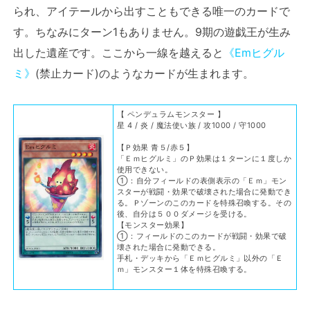
られ、アイテールから出すこともできる唯一のカードで
す。ちなみにターン1もありません。9期の遊戯王が生み
出した遺産です。ここから一線を越えると
《Emヒグル
ミ》
(禁止カード)のようなカードが生まれます。
【 ペンデュラムモンスター 】
星 4 / 炎 / 魔法使い族 / 攻1000 / 守1000
【Ｐ効果 青５/赤５】
「Ｅｍヒグルミ」のＰ効果は１ターンに１度しか
使用できない。
①：自分フィールドの表側表示の「Ｅｍ」モン
スターが戦闘・効果で破壊された場合に発動でき
る。Ｐゾーンのこのカードを特殊召喚する。その
後、自分は５００ダメージを受ける。
【モンスター効果】
①：フィールドのこのカードが戦闘・効果で破
壊された場合に発動できる。
手札・デッキから「Ｅｍヒグルミ」以外の「Ｅ
ｍ」モンスター１体を特殊召喚する。