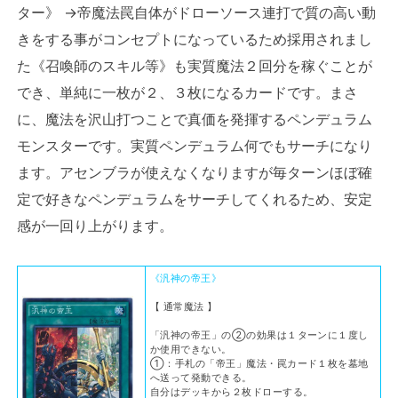
ター》 →帝魔法罠自体がドローソース連打で質の高い動
きをする事がコンセプトになっているため採用されまし
た《召喚師のスキル等》も実質魔法２回分を稼ぐことが
でき、単純に一枚が２、３枚になるカードです。まさ
に、魔法を沢山打つことで真価を発揮するペンデュラム
モンスターです。実質ペンデュラム何でもサーチになり
ます。アセンブラが使えなくなりますが毎ターンほぼ確
定で好きなペンデュラムをサーチしてくれるため、安定
感が一回り上がります。
《汎神の帝王》
【 通常魔法 】
「汎神の帝王」の②の効果は１ターンに１度し
か使用できない。
①：手札の「帝王」魔法・罠カード１枚を墓地
へ送って発動できる。
自分はデッキから２枚ドローする。