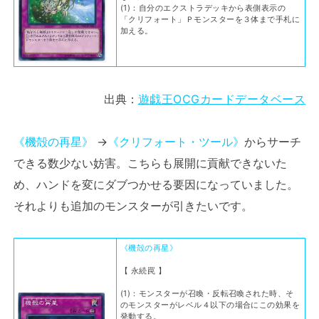
(1)：自分のエクストラデッキから表側表示の
「クリフォート」Ｐモンスターを３体まで手札に
加える。
出典：
遊戯王OCGカードデータベース
《機殻の再星》
→
《クリフォート・ツール》
からサーチ
できる数少ない妨害。こちらも展開に貢献できないた
め、ハンドを変にダブつかせる要因になっていました。
それよりも追加のモンスターが引きたいです。
《機殻の再星》
【 永続罠 】
(1)：モンスターが召喚・反転召喚された時、そ
のモンスターがレベル４以下の場合にこの効果を
発動する。