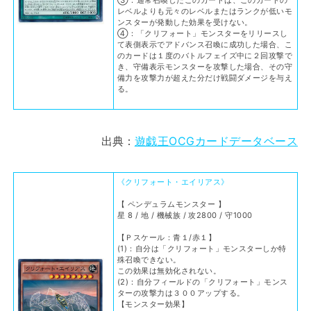
③：通常召喚したこのカードは、このカードの
レベルよりも元々のレベルまたはランクが低いモ
ンスターが発動した効果を受けない。
④：「クリフォート」モンスターをリリースし
て表側表示でアドバンス召喚に成功した場合、こ
のカードは１度のバトルフェイズ中に２回攻撃で
き、守備表示モンスターを攻撃した場合、その守
備力を攻撃力が超えた分だけ戦闘ダメージを与え
る。
出典：
遊戯王OCGカードデータベース
《クリフォート・エイリアス》
【 ペンデュラムモンスター 】
星 8 / 地 / 機械族 / 攻2800 / 守1000
【Ｐスケール：青１/赤１】
(1)：自分は「クリフォート」モンスターしか特
殊召喚できない。
この効果は無効化されない。
(2)：自分フィールドの「クリフォート」モンス
ターの攻撃力は３００アップする。
【モンスター効果】