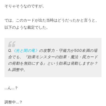
そりゃそうなのですが。
では、このカードが出た当時はどうだったかと言うと、
以下のような裁定でした。
Q.
《光と闇の竜》
の攻撃力・守備力が500未満の場
合でも、『効果モンスターの効果・魔法・罠カード
の発動を無効にする』という効果は発動しますか？
A.調整中。
…ん…？
調整中…？