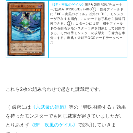
《BF－疾風のゲイル》
闇/★3/鳥獣族/チューナ
ー/効果ATK1300/DEF400①：自分フィールド
に「BF－疾風のゲイル」以外の「BF」モンスタ
ーが存在する場合、このカードは手札から特殊召
喚できる。②：１ターンに１度、相手フィール
ドの表側表示モンスター１体を対象として発動で
きる。その相手モンスターの攻撃力・守備力を半
分にする。出典：遊戯王OCGカードデータベー
ス
これら2枚の組み合わせで起きた謎裁定です。
（ 厳密には
《六武衆の師範》
等の「特殊召喚する」効果
を持ったモンスターでも同じ裁定が起きていましたが、
とりあえず
《BF－疾風のゲイル》
で説明していきま