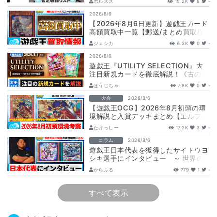
ボルスズ
15.2K
8
-
2026/8/6
【2026年8月6日更新】遊戯王カード
高額買取中一覧【郵送/まとめ買取/買
取表/相場/レリーフ】
ジェシカ
6.3K
0
-
2026/8/6
遊戯王『UTILITY SELECTION』大
注目新規カードを徹底解説！《古の秘
儀/聖なる心のバリア －マイン…
ほうじちゃ
7.8K
0
-
大会
2026/8/6
【遊戯王OCG】2026年8月初頭の環
境解説と入賞デッキまとめ【エルフェ
ンノーツ/トゥーン/キラーチューン/
たけっしー
17.2K
3
-
ウ…
コラム
2026/8/6
遊戯王日本代表を獲得したサイトウヨ
シキ選手にインタビュー ～ 世界の
舞台へ挑む、サイトウ選手の軌跡と決
からふる
779
1
-
意 ～
すべて表示