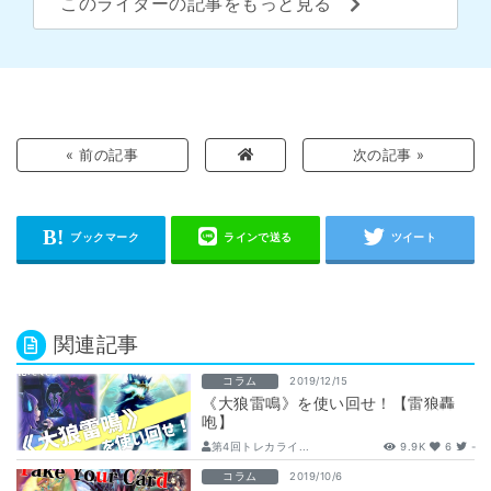
このライターの記事をもっと見る
« 前の記事
次の記事 »
関連記事
コラム
2019/12/15
《大狼雷鳴》を使い回せ！【雷狼轟
咆】
第4回トレカライ...
9.9K
6
-
コラム
2019/10/6