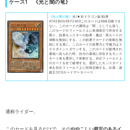
ケース1 《光と闇の竜》
《光と闇の竜》
光/★8/ドラゴン族/効果
ATK2800/DEF2400このカードは特殊召喚でき
ない。このカードの属性は「闇」としても扱う。
このカードがフィールド上に表側表示で存在する
限り、効果モンスターの効果・魔法・罠カードの
発動を無効にする。この効果でカードの発動を無
効にする度に、このカードの攻撃力と守備力は５
００ポイントダウンする。このカードが破壊され
墓地へ送られた時、自分の墓地に存在するモンス
ター１体を選択して発動する。自分フィールド上
のカードを全て破壊する。選択したモンスター１
体を自分フィールド上に特殊召喚する。出典：遊
戯王OCGカードデータベース
通称ライダー。
このカードを見るだけで、その
ややこしい裁定のあるイ