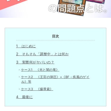
目次
1 はじめに
2 そもそも「調整中」とは何か
3 実際何がヤバいの？
ケース1 《光と闇の竜》
ケース2 《王宮の弾圧》+《BF－疾風のゲイ
ル》等
ケース3 《爆導索》
4 最後に