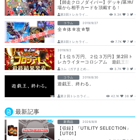
【師走クロノダイバー】デッキ/墓地/
場から相手カードを頂戴する！
第3回トレカライ...
9.3K
3
-
コラム
2019/9/27
全☆体☆攻☆撃
第3回トレカライ...
7.7K
7
-
2019/9/2
【１位５万円、２位３万円】第2回ト
レカライターコロシアム 遊戯王部
門 最終結果発表
コム（ガチまとめ...
3.7K
0
-
コラム
2019/8/30
遊戯王、終わる。
第２回トレカライ...
42.1K
38
-
最新記事
新商品
2026/8/8
【収録】『UTILITY SELECTION』
【UT01】