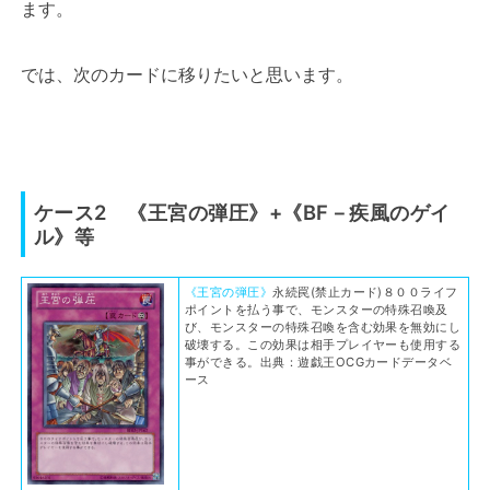
ます。
では、次のカードに移りたいと思います。
ケース2 《王宮の弾圧》+《BF－疾風のゲイ
ル》等
《王宮の弾圧》
永続罠(禁止カード)８００ライフ
ポイントを払う事で、モンスターの特殊召喚及
び、モンスターの特殊召喚を含む効果を無効にし
破壊する。この効果は相手プレイヤーも使用する
事ができる。出典：遊戯王OCGカードデータベ
ース