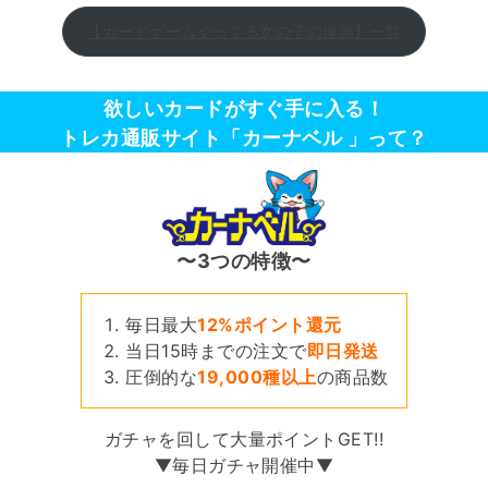
【カードゲームやってる女の子の漫画】一覧
欲しいカードがすぐ手に入る！
トレカ通販サイト「カーナベル 」って？
〜3つの特徴〜
毎日最大
12%ポイント還元
当日15時までの注文で
即日発送
圧倒的な
19,000種以上
の商品数
ガチャを回して大量ポイントGET!!
▼毎日ガチャ開催中▼