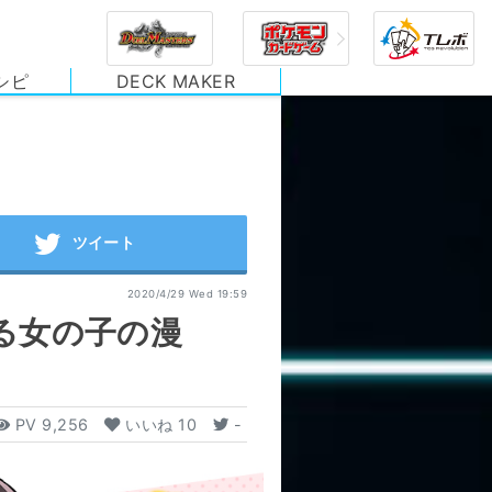
シピ
DECK MAKER
2020/4/29 Wed 19:59
る女の子の漫
PV
9,256
いいね
10
-