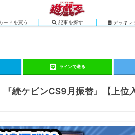
カードを買う
記事を探す
デッキレ
】『続ケビンCS9月振替』【上位