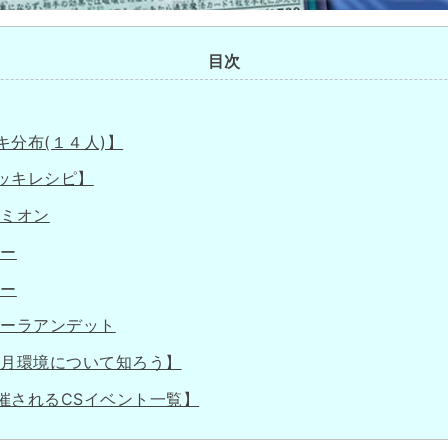
目次
キ分布(１４人)】
ッキレシピ】
ィミオン
ラー
ラー
スーラアンデット
０月環境について知ろう】
催されるCSイベント一覧】