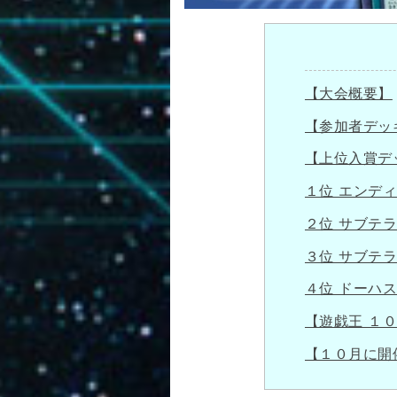
【大会概要】
【参加者デッ
【上位入賞デ
１位 エンデ
２位 サブテ
３位 サブテ
４位 ドーハ
【遊戯王 １
【１０月に開