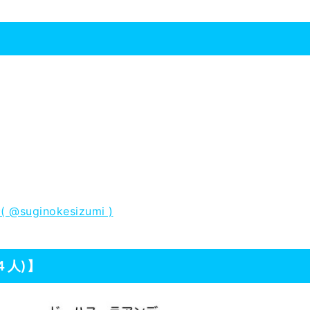
@suginokesizumi )
４人)】