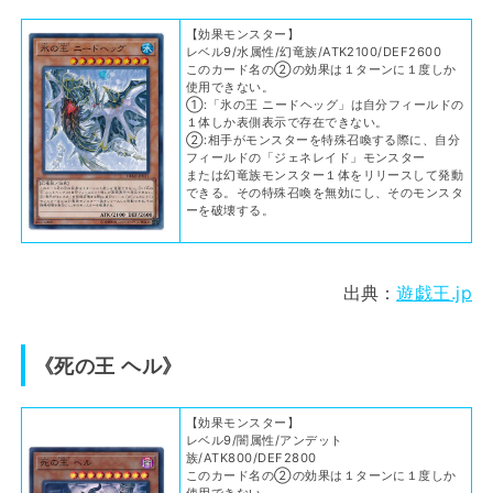
【効果モンスター】
レベル9/水属性/幻竜族/ATK2100/DEF2600
このカード名の②の効果は１ターンに１度しか
使用できない。
①:「氷の王 ニードヘッグ」は自分フィールドの
１体しか表側表示で存在できない。
②:相手がモンスターを特殊召喚する際に、自分
フィールドの「ジェネレイド」モンスター
または幻竜族モンスター１体をリリースして発動
できる。その特殊召喚を無効にし、そのモンスタ
ーを破壊する。
出典：
遊戯王.jp
《死の王 ヘル》
【効果モンスター】
レベル9/闇属性/アンデット
族/ATK800/DEF2800
このカード名の②の効果は１ターンに１度しか
使用できない。