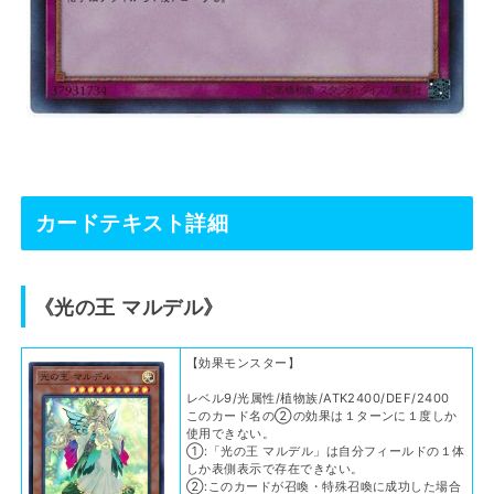
カードテキスト詳細
《光の王 マルデル》
【効果モンスター】
レベル9/光属性/植物族/ATK2400/DEF/2400
このカード名の②の効果は１ターンに１度しか
使用できない。
①:「光の王 マルデル」は自分フィールドの１体
しか表側表示で存在できない。
②:このカードが召喚・特殊召喚に成功した場合