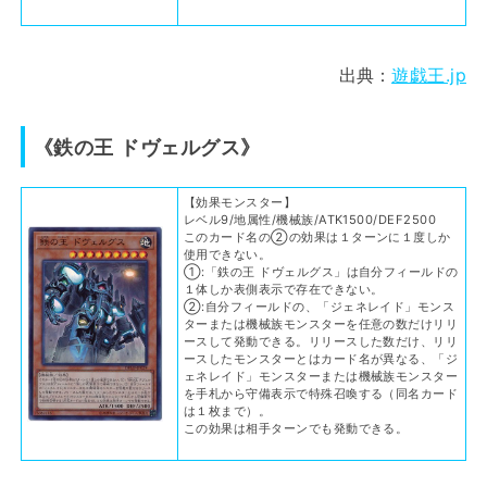
出典：
遊戯王.jp
《鉄の王 ドヴェルグス》
【効果モンスター】
レベル9/地属性/機械族/ATK1500/DEF2500
このカード名の②の効果は１ターンに１度しか
使用できない。
①:「鉄の王 ドヴェルグス」は自分フィールドの
１体しか表側表示で存在できない。
②:自分フィールドの、「ジェネレイド」モンス
ターまたは機械族モンスターを任意の数だけリリ
ースして発動できる。リリースした数だけ、リリ
ースしたモンスターとはカード名が異なる、「ジ
ェネレイド」モンスターまたは機械族モンスター
を手札から守備表示で特殊召喚する（同名カード
は１枚まで）。
この効果は相手ターンでも発動できる。