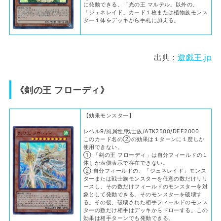
に発動できる。「光の王 マルデル」以外の、
「ジェネレイド」カード１枚または植物族モンス
ター１体をデッキから手札に加える。
出典：
遊戯王.jp
《剣の王 フローディ》
【効果モンスター】
レベル9/風属性/戦士族/ATK2500/DEF2000
このカード名の②の効果は１ターンに１度しか
使用できない。
①:「剣の王 フローディ」は自分フィールドの１
体しか表側表示で存在できない。
②:自分フィールドの、「ジェネレイド」モンス
ターまたは戦士族モンスターを任意の数だけリリ
ースし、その数だけフィールドのモンスターを対
象として発動できる。そのモンスターを破壊す
る。その後、破壊された相手フィールドのモンス
ターの数だけ相手はデッキからドローする。この
効果は相手ターンでも発動できる。