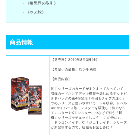
《暗黒界の取引》
《やぶ蛇》
商品情報
【発売日】2019年8月3日(土)
【希望小売価格】150円(税抜)
【商品内容】
同じシリーズのカードがまとまって入っていて、
収録カードだけでデッキ構築を楽しめるデッキビ
ルドパックの第4弾登場！今回もタイプの違う3
つのシリーズと使いやすいカードを収録。レベル
4のサイバース族モンスターを駆使して強力なS
モンスターやXモンスターにつなげて戦う「斬
機」シリーズをチェックしよう！ この他にも
「ドラゴンメイド」や「ジェネレイド」シリーズ
が新登場するので、続報もお楽しみに！