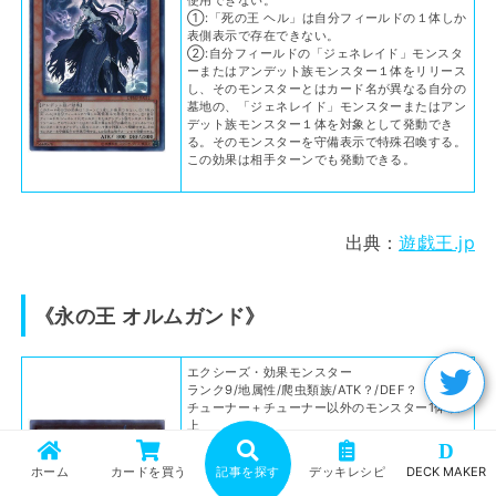
①:「死の王 ヘル」は自分フィールドの１体しか
表側表示で存在できない。
②:自分フィールドの「ジェネレイド」モンスタ
ーまたはアンデット族モンスター１体をリリース
し、そのモンスターとはカード名が異なる自分の
墓地の、「ジェネレイド」モンスターまたはアン
デット族モンスター１体を対象として発動でき
る。そのモンスターを守備表示で特殊召喚する。
この効果は相手ターンでも発動できる。
出典：
遊戯王.jp
《永の王 オルムガンド》
エクシーズ・効果モンスター
ランク9/地属性/爬虫類族/ATK？/DEF？
チューナー＋チューナー以外のモンスター1体以
上
レベル9モンスター×2体以上
D
このカード名の③の効果は1ターンに1度しか使
ホーム
カードを買う
記事を探す
デッキレシピ
DECK MAKER
用できない。