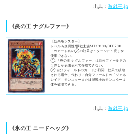
出典：
遊戯王.jp
《炎の王 ナグルファー》
【効果モンスター】
レベル9/炎属性/獣戦士族/ATK3100/DEF200
このカード名の②の効果は１ターンに１度しか
使用できない。
①:「炎の王 ナグルファー」は自分フィールドの
１体しか表側表示で存在できない。
②:自分フィールドのカードが戦闘・効果で破壊
される場合、代わりに自分フィールドの「ジェネ
レイド」モンスターまたは獣戦士族モンスター１
体を破壊できる。
出典：
遊戯王.jp
《氷の王 ニードヘッグ》