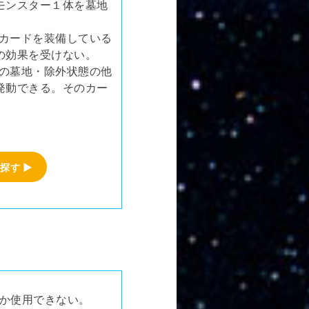
モンスター１体を墓地
カードを装備している
の効果を受けない。
の墓地・除外状態の他
発動できる。そのカー
探す ▶
しか使用できない。