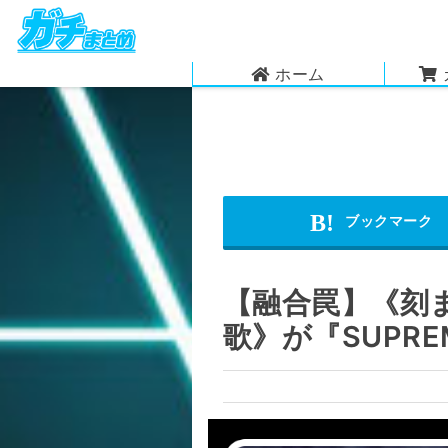
ホーム
【融合罠】《刻
歌》が『SUPRE