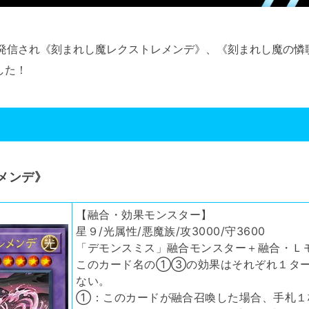
発信され《刻まれし魔レクストレメンデ》、《刻まれし魔の憐歌》
した！
メンデ》
【融合・効果モンスター】
星９/光属性/悪魔族/攻3000/守3600
「デモンスミス」融合モンスター＋融合・Ｌ
このカード名の①③の効果はそれぞれ１ター
ない。
①：このカードが融合召喚した場合、手札１