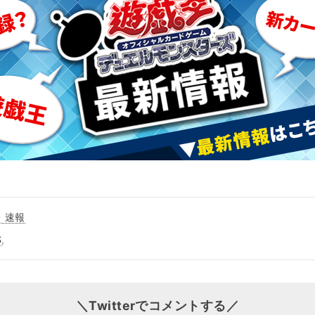
・速報
S
,
＼Twitterでコメントする／