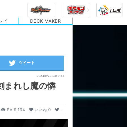
シピ
DECK MAKER
2024/9/28 Sat 9:41
刻まれし魔の憐
PV
9,134
いいね
0
-