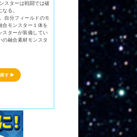
ンスターは戦闘では破
になる。
。自分フィールドのモ
融合モンスター１体を
ンスターが装備してい
いの融合素材モンスタ
探す ▶