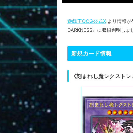
遊戯王OCG公式X
より情報が
DARKNESS』に収録判明しま
新規カード情報
《刻まれし魔レクストレ