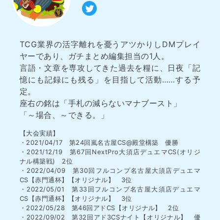
TCG業界の活字離れを憂うアツかりしDMプレイ
ヤーであり、ガチまとめ編集担当の1人。
言語・文章を専攻してきた過去を糧に、日夜「記
憶にも記録にも残る」を目指して活動……する予
定。
座右の銘は「手札の減らないマナブースト」
「～場合、～できる。」
【大会実績】
・2021/04/17 第24回嵐名古屋CS@殿堂構築 優勝
・2021/12/19 第67回NextPro大須店デュエマCS(オリジ
ナル構築戦) 2位
・2022/04/09 第30回フルコンプ名古屋大須店デュエマ
CS【赤門通杯】【オリジナル】 3位
・2022/05/01 第33回フルコンプ名古屋大須店デュエマ
CS【赤門通杯】【オリジナル】 3位
・2022/05/28 第46回アドCS【オリジナル】 2位
・2022/09/02 第32回アド3CSナイト【オリジナル】 優