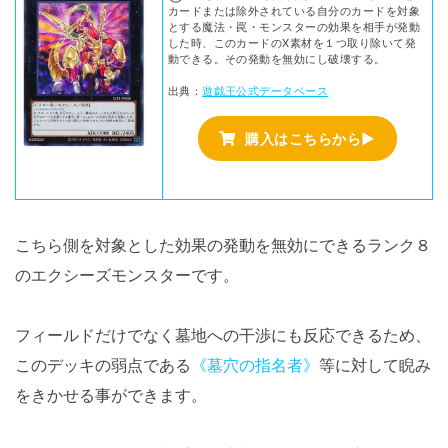
カードまたは除外されている自分のカードを対象
とする魔法・罠・モンスターの効果を相手が発動
した時、このカードのX素材を１つ取り除いて発
動できる。その発動を無効にし破壊する。
出典：
遊戯王公式データベース
購入はこちらから▶
こちら側を対象とした効果の発動を無効にできるランク８
のエクシーズモンスターです。
フィールドだけでなく墓地への干渉にも反応できるため、
このデッキの弱点である
《墓穴の指名者》
等に対して睨み
をきかせる事ができます。