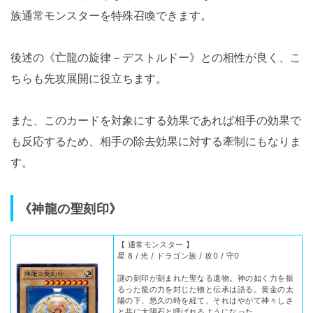
族通常モンスターを特殊召喚できます。
後述の《亡龍の旋律－デストルドー》との相性が良く、こ
ちらも先攻展開に役立ちます。
また、このカードを対象にする効果であれば相手の効果で
も反応するため、相手の除去効果に対する牽制にもなりま
す。
《神龍の聖刻印》
【 通常モンスター 】
星 8 / 光 / ドラゴン族 / 攻0 / 守0
謎の刻印が刻まれた聖なる遺物。神の如く力を振
るった龍の力を封じた物と伝承は語る。黄金の太
陽の下、悠久の時を経て、それはやがて神々しさ
と共に太陽石と呼ばれるようになった。