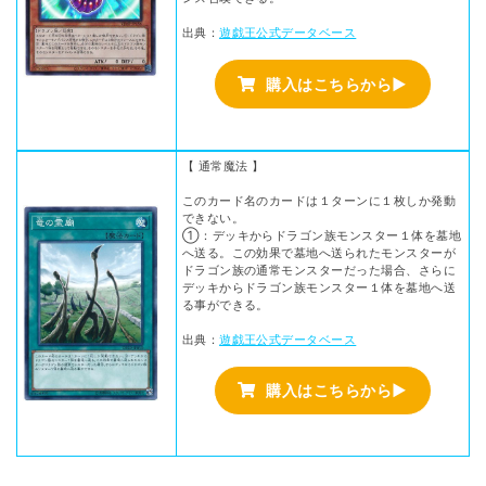
出典：
遊戯王公式データベース
購入はこちらから▶
【 通常魔法 】
このカード名のカードは１ターンに１枚しか発動
できない。
①：デッキからドラゴン族モンスター１体を墓地
へ送る。この効果で墓地へ送られたモンスターが
ドラゴン族の通常モンスターだった場合、さらに
デッキからドラゴン族モンスター１体を墓地へ送
る事ができる。
出典：
遊戯王公式データベース
購入はこちらから▶