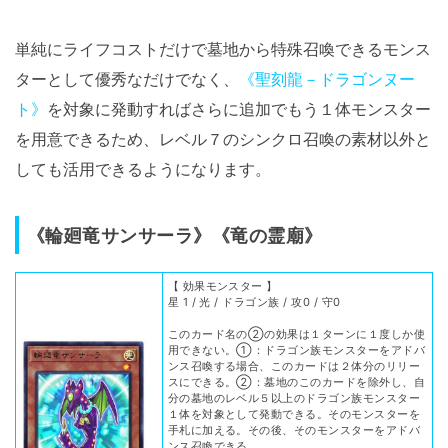
単純にライフコストだけで墓地から特殊召喚できるモンス
ターとして優秀なだけでなく、
《聖刻龍－ドラゴンヌー
ト》
を対象に発動すればさらに追加でもう１体モンスター
を用意できるため、レベル７のシンクロ召喚の素材以外と
しても活用できるようになります。
《輪廻竜サンサーラ》《竜の霊廟》
【 効果モンスター 】
星 1 / 光 / ドラゴン族 / 攻0 / 守0
このカード名の②の効果は１ターンに１度しか使
用できない。①：ドラゴン族モンスターをアドバ
ンス召喚する場合、このカードは２体分のリリー
スにできる。②：墓地のこのカードを除外し、自
分の墓地のレベル５以上のドラゴン族モンスター
１体を対象として発動できる。そのモンスターを
手札に加える。その後、そのモンスターをアドバ
ンス召喚できる。