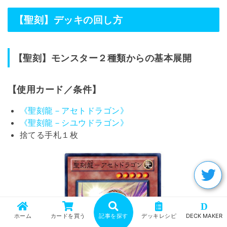
【聖刻】デッキの回し方
【聖刻】モンスター２種類からの基本展開
【使用カード／条件】
《聖刻龍－アセトドラゴン》
《聖刻龍－シユウドラゴン》
捨てる手札１枚
D
ホーム
カードを買う
記事を探す
デッキレシピ
DECK MAKER