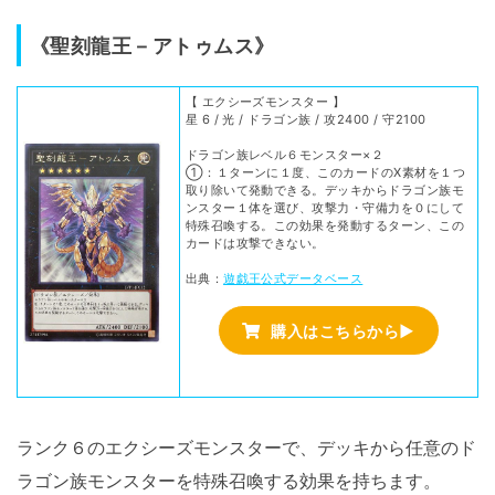
《聖刻龍王－アトゥムス》
【 エクシーズモンスター 】
星 6 / 光 / ドラゴン族 / 攻2400 / 守2100
ドラゴン族レベル６モンスター×２
①：１ターンに１度、このカードのX素材を１つ
取り除いて発動できる。デッキからドラゴン族モ
ンスター１体を選び、攻撃力・守備力を０にして
特殊召喚する。この効果を発動するターン、この
カードは攻撃できない。
出典：
遊戯王公式データベース
購入はこちらから▶
ランク６のエクシーズモンスターで、デッキから任意のド
ラゴン族モンスターを特殊召喚する効果を持ちます。