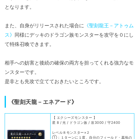
となります。
また、自身がリリースされた場合に
《聖刻龍王－アトゥム
ス》
同様にデッキのドラゴン族モンスターを攻守を０にし
て特殊召喚できます。
相手への妨害と後続の確保の両方を担ってくれる強力なモ
ンスターです。
是非とも先攻で立てておきたいところです。
《聖刻天龍－エネアード》
【 エクシーズモンスター 】
星 8 / 光 / ドラゴン族 / 攻3000 / 守2400
レベル８モンスター×２
①：１ターンに１度、自分のフィールド・墓地の