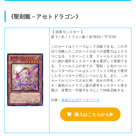
《聖刻龍－アセトドラゴン》
【 効果モンスター 】
星 5 / 光 / ドラゴン族 / 攻1900 / 守1200
このカードはリリースなしで召喚できる。この方
法で召喚したこのカードの元々の攻撃力は１００
０になる。１ターンに１度、フィールド上のドラ
ゴン族の通常モンスター１体を選択して発動でき
る。フィールド上の全ての「聖刻」と名のついた
モンスターのレベルはエンドフェイズ時まで選択
したモンスターと同じレベルになる。また、この
カードがリリースされた時、自分の手札・デッ
キ・墓地からドラゴン族の通常モンスター１体を
選び、攻撃力・守備力を０にして特殊召喚する。
出典：
遊戯王公式データベース
購入はこちらから▶