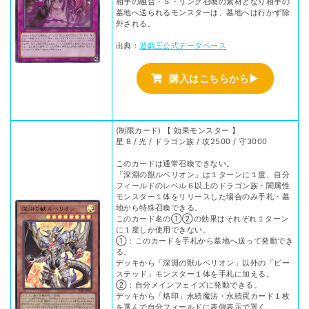
相手の融合・Ｓ・リンク召喚の素材となり相手の
墓地へ送られるモンスターは、墓地へは行かず除
外される。
出典：
遊戯王公式データベース
購入はこちらから▶
(制限カード) 【 効果モンスター 】
星 8 / 光 / ドラゴン族 / 攻2500 / 守3000
このカードは通常召喚できない。
「深淵の獣ルベリオン」は１ターンに１度、自分
フィールドのレベル６以上のドラゴン族・闇属性
モンスター１体をリリースした場合のみ手札・墓
地から特殊召喚できる。
このカード名の①②の効果はそれぞれ１ターン
に１度しか使用できない。
①：このカードを手札から墓地へ送って発動でき
る。
デッキから「深淵の獣ルベリオン」以外の「ビー
ステッド」モンスター１体を手札に加える。
②：自分メインフェイズに発動できる。
デッキから「烙印」永続魔法・永続罠カード１枚
を選んで自分フィールドに表側表示で置く。