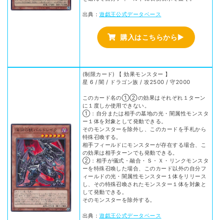
出典：
遊戯王公式データベース
購入はこちらから▶
(制限カード) 【 効果モンスター 】
星 6 / 闇 / ドラゴン族 / 攻2500 / 守2000
このカード名の①②の効果はそれぞれ１ターン
に１度しか使用できない。
①：自分または相手の墓地の光・闇属性モンスタ
ー１体を対象として発動できる。
そのモンスターを除外し、このカードを手札から
特殊召喚する。
相手フィールドにモンスターが存在する場合、こ
の効果は相手ターンでも発動できる。
②：相手が儀式・融合・Ｓ・Ｘ・リンクモンスタ
ーを特殊召喚した場合、このカード以外の自分フ
ィールドの光・闇属性モンスター１体をリリース
し、その特殊召喚されたモンスター１体を対象と
して発動できる。
そのモンスターを除外する。
出典：
遊戯王公式データベース