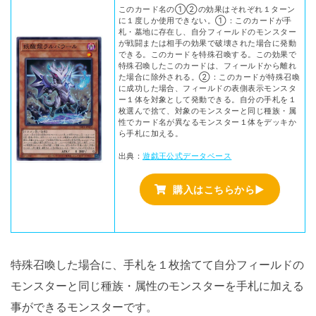
このカード名の①②の効果はそれぞれ１ターン
に１度しか使用できない。①：このカードが手
札・墓地に存在し、自分フィールドのモンスター
が戦闘または相手の効果で破壊された場合に発動
できる。このカードを特殊召喚する。この効果で
特殊召喚したこのカードは、フィールドから離れ
た場合に除外される。②：このカードが特殊召喚
に成功した場合、フィールドの表側表示モンスタ
ー１体を対象として発動できる。自分の手札を１
枚選んで捨て、対象のモンスターと同じ種族・属
性でカード名が異なるモンスター１体をデッキか
ら手札に加える。
出典：
遊戯王公式データベース
購入はこちらから▶
特殊召喚した場合に、手札を１枚捨てて自分フィールドの
モンスターと同じ種族・属性のモンスターを手札に加える
事ができるモンスターです。