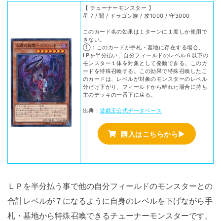
【 チューナーモンスター 】
星 7 / 闇 / ドラゴン族 / 攻1000 / 守3000
このカード名の効果は１ターンに１度しか使用で
きない。
①：このカードが手札・墓地に存在する場合、
LPを半分払い、自分フィールドのレベル６以下の
モンスター１体を対象として発動できる。このカ
ードを特殊召喚する。この効果で特殊召喚したこ
のカードは、レベルが対象のモンスターのレベル
分だけ下がり、フィールドから離れた場合に持ち
主のデッキの一番下に戻る。
出典：
遊戯王公式データベース
購入はこちらから▶
ＬＰを半分払う事で他の自分フィールドのモンスターとの
合計レベルが７になるように自身のレベルを下げながら手
札・墓地から特殊召喚できるチューナーモンスターです。