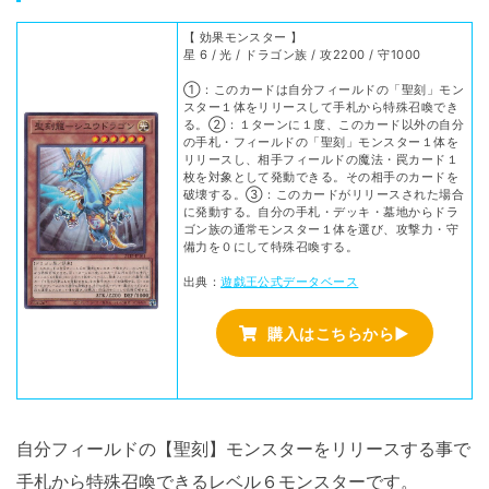
【 効果モンスター 】
星 6 / 光 / ドラゴン族 / 攻2200 / 守1000
①：このカードは自分フィールドの「聖刻」モン
スター１体をリリースして手札から特殊召喚でき
る。②：１ターンに１度、このカード以外の自分
の手札・フィールドの「聖刻」モンスター１体を
リリースし、相手フィールドの魔法・罠カード１
枚を対象として発動できる。その相手のカードを
破壊する。③：このカードがリリースされた場合
に発動する。自分の手札・デッキ・墓地からドラ
ゴン族の通常モンスター１体を選び、攻撃力・守
備力を０にして特殊召喚する。
出典：
遊戯王公式データベース
購入はこちらから▶
自分フィールドの【聖刻】モンスターをリリースする事で
手札から特殊召喚できるレベル６モンスターです。