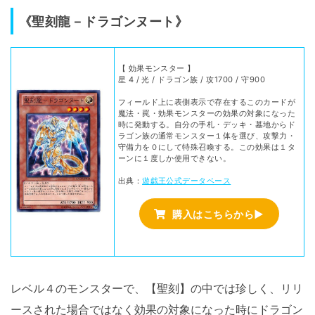
《聖刻龍－ドラゴンヌート》
【 効果モンスター 】
星 4 / 光 / ドラゴン族 / 攻1700 / 守900
フィールド上に表側表示で存在するこのカードが
魔法・罠・効果モンスターの効果の対象になった
時に発動する。自分の手札・デッキ・墓地からド
ラゴン族の通常モンスター１体を選び、攻撃力・
守備力を０にして特殊召喚する。この効果は１タ
ーンに１度しか使用できない。
出典：
遊戯王公式データベース
購入はこちらから▶
レベル４のモンスターで、【聖刻】の中では珍しく、リリ
ースされた場合ではなく効果の対象になった時にドラゴン