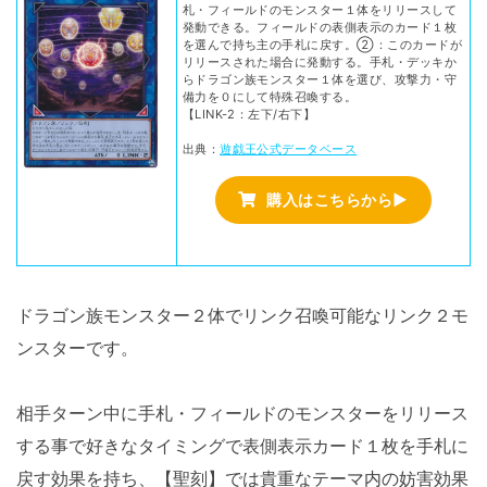
札・フィールドのモンスター１体をリリースして
発動できる。フィールドの表側表示のカード１枚
を選んで持ち主の手札に戻す。②：このカードが
リリースされた場合に発動する。手札・デッキか
らドラゴン族モンスター１体を選び、攻撃力・守
備力を０にして特殊召喚する。
【LINK-2：左下/右下】
出典：
遊戯王公式データベース
購入はこちらから▶
ドラゴン族モンスター２体でリンク召喚可能なリンク２モ
ンスターです。
相手ターン中に手札・フィールドのモンスターをリリース
する事で好きなタイミングで表側表示カード１枚を手札に
戻す効果を持ち、【聖刻】では貴重なテーマ内の妨害効果