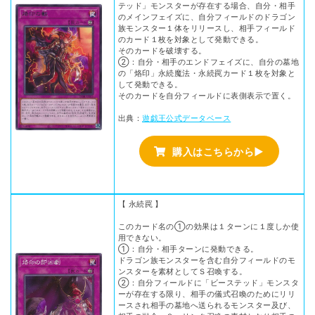
テッド」モンスターが存在する場合、自分・相手
のメインフェイズに、自分フィールドのドラゴン
族モンスター１体をリリースし、相手フィールド
のカード１枚を対象として発動できる。
そのカードを破壊する。
②：自分・相手のエンドフェイズに、自分の墓地
の「烙印」永続魔法・永続罠カード１枚を対象と
して発動できる。
そのカードを自分フィールドに表側表示で置く。
出典：
遊戯王公式データベース
購入はこちらから▶
【 永続罠 】
このカード名の①の効果は１ターンに１度しか使
用できない。
①：自分・相手ターンに発動できる。
ドラゴン族モンスターを含む自分フィールドのモ
ンスターを素材としてＳ召喚する。
②：自分フィールドに「ビーステッド」モンスタ
ーが存在する限り、相手の儀式召喚のためにリリ
ースされ相手の墓地へ送られるモンスター及び、