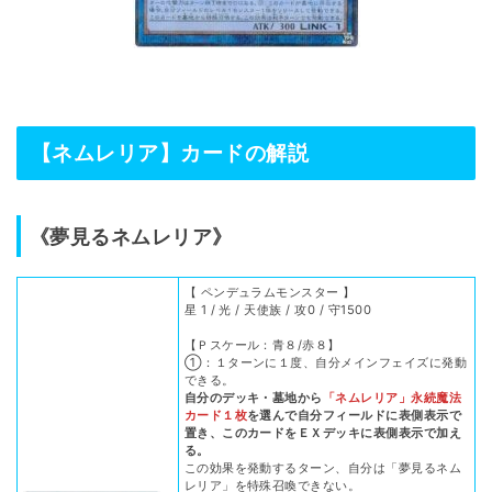
【ネムレリア】カードの解説
《夢見るネムレリア》
【 ペンデュラムモンスター 】
星 1 / 光 / 天使族 / 攻0 / 守1500
【Ｐスケール：青８/赤８】
①：１ターンに１度、自分メインフェイズに発動
できる。
自分のデッキ・墓地から
「ネムレリア」永続魔法
カード１枚
を選んで自分フィールドに表側表示で
置き、このカードをＥＸデッキに表側表示で加え
る。
この効果を発動するターン、自分は「夢見るネム
レリア」を特殊召喚できない。