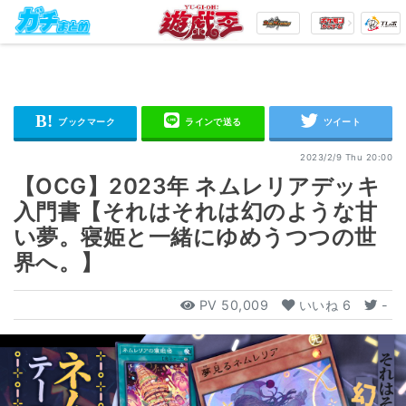
2023/2/9 Thu 20:00
【OCG】2023年 ネムレリアデッキ
入門書【それはそれは幻のような甘
い夢。寝姫と一緒にゆめうつつの世
界へ。】
PV
50,009
いいね
6
-