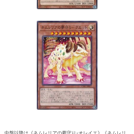
中盤以降は《ネムレリアの夢守り-オレイエ》《ネムレリ