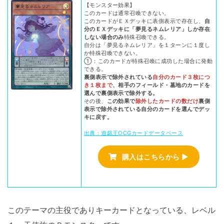
【モンスター効果】
このカードは通常召喚できない。
このカードがＥＸデッキに表側表示で存在し、
自
分のＥＸデッキに「夢見るネムレリア」しか存在
しない場合のみ
特殊召喚できる。
自分は「夢見るネムレリア」を１ターンに１度し
か特殊召喚できない。
①：このカードが特殊召喚に成功した場合に発動
できる。
裏側表示で除外されている
自分のカード３枚につ
き１枚まで
、相手のフィールド・墓地のカードを
選んで裏側表示で除外する。
その後、
この効果で
除外したカードの数だけ
裏側
表示で除外されている自分のカードを選んでデッ
キに戻す。
出典：遊戯王OCGカードデータベース
購入はこちらから ▶
このテーマの主役でありキーカードとなっている、レベル