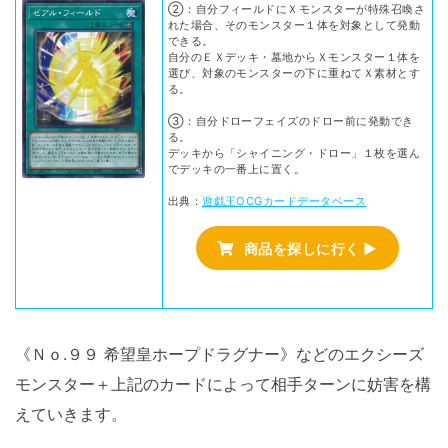
②：自分フィールドにＸモンスターが特殊召喚さ
れた場合、そのモンスター１体を対象として発動
できる。
自分のＥＸデッキ・墓地からＸモンスター１体を
選び、対象のモンスターの下に重ねてＸ素材とす
る。
③：自分ドローフェイズのドロー前に発動でき
る。
デッキから「シャイニング・ドロー」１枚を選ん
でデッキの一番上に置く。
出典：
遊戯王OCGカードデータベース
商品を探しに行く ▶
《Ｎｏ.９９ 希望皇ホープドラグナー》などのエクシーズ
モンスター＋上記のカードによって相手ターンに妨害を構
えていきます。