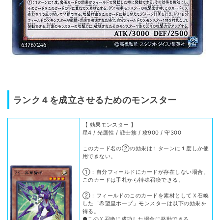
ランク４を成立させるためのモンスター
【 効果モンスター 】
星4 / 光属性 / 戦士族 / 攻900 / 守300
このカード名の②の効果は１ターンに１度しか使
用できない。
①：自分フィールドにカードが存在しない場合、
このカードは手札から特殊召喚できる。
②：フィールドのこのカードを素材としてＸ召喚
した「希望皇ホープ」モンスターは以下の効果を
得る。
●このＸ召喚に成功した場合に発動できる。