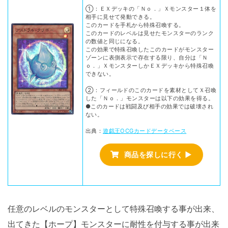
①：ＥＸデッキの「Ｎｏ．」Ｘモンスター１体を
相手に見せて発動できる。
このカードを手札から特殊召喚する。
このカードのレベルは見せたモンスターのランク
の数値と同じになる。
この効果で特殊召喚したこのカードがモンスター
ゾーンに表側表示で存在する限り、自分は「Ｎ
ｏ．」ＸモンスターしかＥＸデッキから特殊召喚
できない。
②：フィールドのこのカードを素材としてＸ召喚
した「Ｎｏ．」モンスターは以下の効果を得る。
●このカードは戦闘及び相手の効果では破壊され
ない。
出典：
遊戯王OCGカードデータベース
商品を探しに行く ▶
任意のレベルのモンスターとして特殊召喚する事が出来、
出てきた【ホープ】モンスターに耐性を付与する事が出来