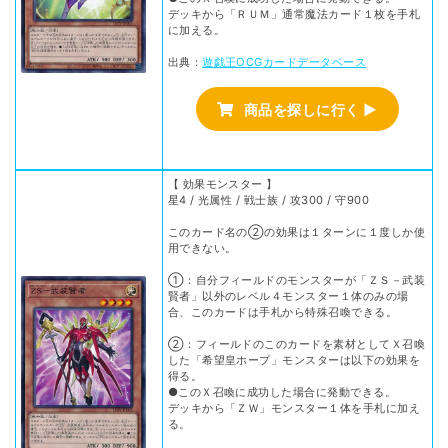
デッキから「ＲＵＭ」通常魔法カード１枚を手札
に加える。
出典：
遊戯王OCGカードデータベース
商品を探しに行く ▶
【 効果モンスター 】
星4 / 光属性 / 戦士族 / 攻300 / 守900
このカード名の②の効果は１ターンに１度しか使
用できない。
①：自分フィールドのモンスターが「ＺＳ－武装
賢者」以外のレベル４モンスター１体のみの場
合、このカードは手札から特殊召喚できる。
②：フィールドのこのカードを素材としてＸ召喚
した「希望皇ホープ」モンスターは以下の効果を
得る。
●このＸ召喚に成功した場合に発動できる。
デッキから「ＺＷ」モンスター１体を手札に加え
る。