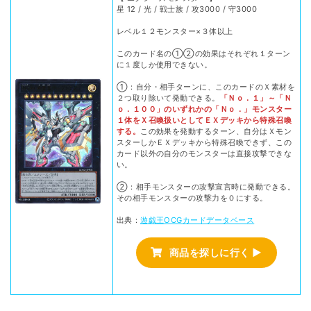
星 12 / 光 / 戦士族 / 攻3000 / 守3000
レベル１２モンスター×３体以上
このカード名の①②の効果はそれぞれ１ターン
に１度しか使用できない。
①：自分・相手ターンに、このカードのＸ素材を
２つ取り除いて発動できる。
「Ｎｏ．１」～「Ｎ
ｏ．１００」のいずれかの「Ｎｏ．」モンスター
１体をＸ召喚扱いとしてＥＸデッキから特殊召喚
する。
この効果を発動するターン、自分はＸモン
スターしかＥＸデッキから特殊召喚できず、この
カード以外の自分のモンスターは直接攻撃できな
い。
②：相手モンスターの攻撃宣言時に発動できる。
その相手モンスターの攻撃力を０にする。
出典：
遊戯王OCGカードデータベース
商品を探しに行く ▶