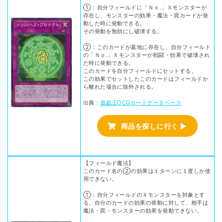
①：自分フィールドに「Ｎｏ.」Ｘモンスターが
存在し、モンスターの効果・魔法・罠カードが発
動した時に発動できる。
その発動を無効にし破壊する。
②：このカードが墓地に存在し、自分フィールド
の「Ｎｏ.」Ｘモンスターが戦闘・効果で破壊され
た時に発動できる。
このカードを自分フィールドにセットする。
この効果でセットしたこのカードはフィールドか
ら離れた場合に除外される。
出典：
遊戯王OCGカードデータベース
商品を探しに行く ▶
【フィールド魔法】
このカード名の②の効果は１ターンに１度しか使
用できない。
①：自分フィールドのＸモンスターを対象とす
る、自分のカードの効果の発動に対して、相手は
魔法・罠・モンスターの効果を発動できない。