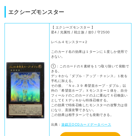
エクシーズモンスター
【 エクシーズモンスター 】
星4 / 光属性 / 戦士族 / 攻0 / 守2500
レベル４モンスター×２
このカード名の効果は１ターンに１度しか使用で
きない。
①：このカードのＸ素材を１つ取り除いて発動で
きる。
デッキから「ダブル・アップ・チャンス」１枚を
手札に加える。
その後、「Ｎｏ.３９ 希望皇ホープ・ダブル」以
外の「希望皇ホープ」Ｘモンスター１体を、自分
フィールドのこのカードの上に重ねてＸ召喚扱い
としてＥＸデッキから特殊召喚する。
この効果で特殊召喚したモンスターの攻撃力は倍
になり、直接攻撃できない。
この効果は相手ターンでも発動できる。
出典：
遊戯王OCGカードデータベース