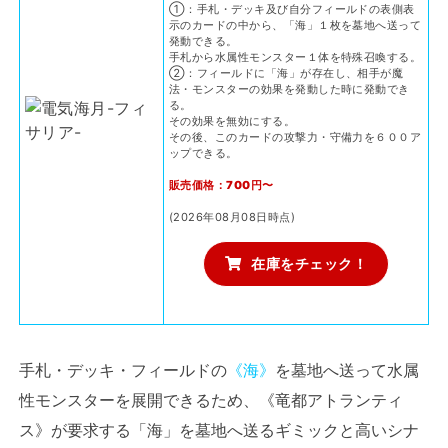
①：手札・デッキ及び自分フィールドの表側表
示のカードの中から、「海」１枚を墓地へ送って
発動できる。
手札から水属性モンスター１体を特殊召喚する。
②：フィールドに「海」が存在し、相手が魔
法・モンスターの効果を発動した時に発動でき
る。
その効果を無効にする。
その後、このカードの攻撃力・守備力を６００ア
ップできる。
販売価格：700円〜
(2026年08月08日時点)
在庫をチェック！
手札・デッキ・フィールドの
《海》
を墓地へ送って水属
性モンスターを展開できるため、《竜都アトランティ
ス》が要求する「海」を墓地へ送るギミックと高いシナ