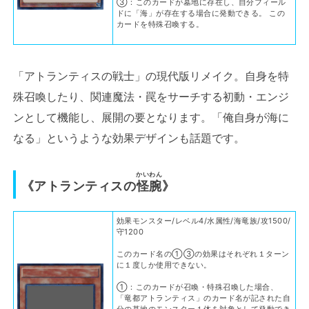
③：このカードが墓地に存在し、自分フィール
ドに「海」が存在する場合に発動できる。 この
カードを特殊召喚する。
「アトランティスの戦士」の現代版リメイク。自身を特
殊召喚したり、関連魔法・罠をサーチする初動・エンジ
ンとして機能し、展開の要となります。「俺自身が海に
なる」というような効果デザインも話題です。
かいわん
《アトランティスの
怪腕
》
効果モンスター/レベル4/水属性/海竜族/攻1500/
守1200
このカード名の①③の効果はそれぞれ１ターン
に１度しか使用できない。
①：このカードが召喚・特殊召喚した場合、
「竜都アトランティス」のカード名が記された自