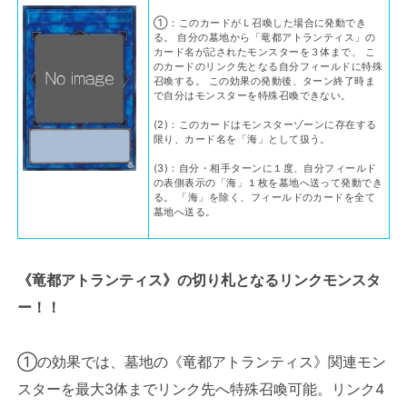
①：このカードがＬ召喚した場合に発動でき
る。 自分の墓地から「竜都アトランティス」の
カード名が記されたモンスターを３体まで、 こ
のカードのリンク先となる自分フィールドに特殊
召喚する。 この効果の発動後、ターン終了時ま
で自分はモンスターを特殊召喚できない。
(2)：このカードはモンスターゾーンに存在する
限り、カード名を「海」として扱う。
(3)：自分・相手ターンに１度、自分フィールド
の表側表示の「海」１枚を墓地へ送って発動でき
る。 「海」を除く、フィールドのカードを全て
墓地へ送る。
《竜都アトランティス》の切り札となるリンクモンスタ
ー！！
①の効果では、墓地の《竜都アトランティス》関連モン
スターを最大3体までリンク先へ特殊召喚可能。リンク4