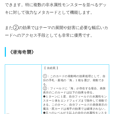
できます。特に複数の非水属性モンスターを並べるデッ
キに対して強力なメタカードとして機能します。
また②の効果ではテーマの展開や妨害に必要な幅広いカ
ードへのアクセス手段としても非常に優秀です。
《潜海奇襲》
【 永続罠 】
①：このカードの発動時の効果処理として、自
分の手札・墓地の「海」１枚を選び、発動でき
る。
②：フィールドに「海」が存在する場合、表側
表示のこのカードは以下の効果を得る。
●１ターンに１度、自分フィールドの水属性モン
スター１体をエンドフェイズまで除外して発動で
きる。このターン、自分フィールドの表側表示の
魔法・罠カードは相手の効果では破壊されない。
●元々のレベルが５以上の自分の水属性モンスタ