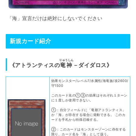
「海」宣言だけは絶対にしないでください
新規カード紹介
りゅうしん
《アトランティスの
竜神
－ダイダロス》
効果モンスター/レベル7/水属性/海竜族/攻2600/
守1500
このカード名の①③の効果はそれぞれ１ターン
に１度しか使用できない。
①：自分フィールドに「竜都アトランティス」
か「海」が存在する場合に発動できる。 このカ
ードを手札から特殊召喚する。
②：このカードはモンスターゾーンに存在する
限り、カード名を「海」として扱う。