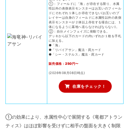
①：フィールドに「海」が存在する限り、水属
性以外の表側表示モンスターはお互いのフィール
ドにそれぞれ１体しか存在できない(お互いのプ
レイヤーは自身のフィールドに水属性以外の表側
表示モンスターが２体以上存在する場合には、１
体になるように墓地へ送らなければならない)。
②：自分メインフェイズに発動できる。
デッキから以下のカードの内いずれか１枚を手札
に加える。
●「海」
●「リバイアサン」魔法・罠カード
●「シー・ステルス」魔法・罠カード
販売価格：250円〜
(2026年08月08日時点)
在庫をチェック！
①の効果により、水属性中心で展開する《竜都アトラン
ティス》はほぼ影響を受けずに相手の盤面を大きく制限