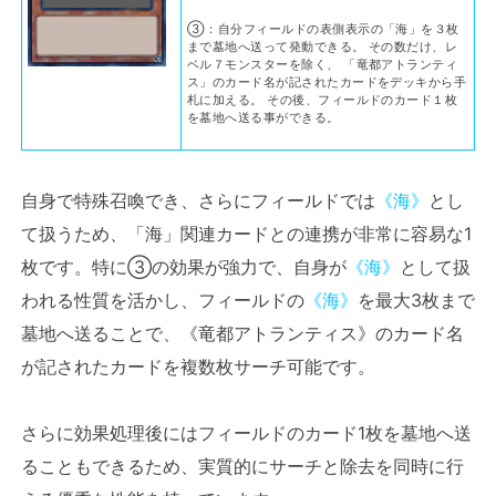
③：自分フィールドの表側表示の「海」を３枚
まで墓地へ送って発動できる。 その数だけ、レ
ベル７モンスターを除く、 「竜都アトランティ
ス」のカード名が記されたカードをデッキから手
札に加える。 その後、フィールドのカード１枚
を墓地へ送る事ができる。
自身で特殊召喚でき、さらにフィールドでは
《海》
とし
て扱うため、「海」関連カードとの連携が非常に容易な1
枚です。特に③の効果が強力で、自身が
《海》
として扱
われる性質を活かし、フィールドの
《海》
を最大3枚まで
墓地へ送ることで、《竜都アトランティス》のカード名
が記されたカードを複数枚サーチ可能です。
さらに効果処理後にはフィールドのカード1枚を墓地へ送
ることもできるため、実質的にサーチと除去を同時に行