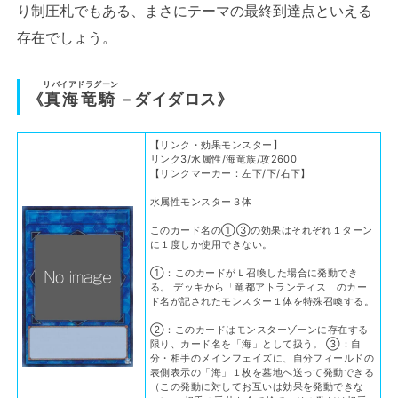
り制圧札でもある、まさにテーマの最終到達点といえる
存在でしょう。
リバイアドラグーン
《
真海竜騎
－ダイダロス》
【リンク・効果モンスター】
リンク3/水属性/海竜族/攻2600
【リンクマーカー：左下/下/右下】
水属性モンスター３体
このカード名の①③の効果はそれぞれ１ターン
に１度しか使用できない。
①：このカードがＬ召喚した場合に発動でき
る。 デッキから「竜都アトランティス」のカー
ド名が記されたモンスター１体を特殊召喚する。
②：このカードはモンスターゾーンに存在する
限り、カード名を「海」として扱う。 ③：自
分・相手のメインフェイズに、自分フィールドの
表側表示の「海」１枚を墓地へ送って発動できる
（この発動に対してお互いは効果を発動できな