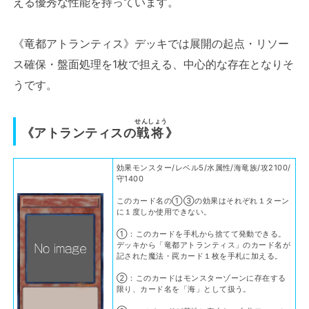
える優秀な性能を持っています。
《竜都アトランティス》デッキでは展開の起点・リソー
ス確保・盤面処理を1枚で担える、中心的な存在となりそ
うです。
せんしょう
《アトランティスの
戦将
》
効果モンスター/レベル5/水属性/海竜族/攻2100/
守1400
このカード名の①③の効果はそれぞれ１ターン
に１度しか使用できない。
①：このカードを手札から捨てて発動できる。
デッキから「竜都アトランティス」のカード名が
記された魔法・罠カード１枚を手札に加える。
②：このカードはモンスターゾーンに存在する
限り、カード名を「海」として扱う。