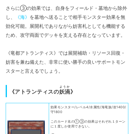
さらに③の効果では、自身をフィールド・墓地から除外
し、
《海》
を墓地へ送ることで相手モンスター効果を無
効化可能。展開札でありながら妨害札としても機能する
ため、攻守両面でデッキを支える存在となっています。
《竜都アトランティス》では展開補助・リソース回復・
妨害を兼ね備えた、非常に使い勝手の良いサポートモン
スターと言えるでしょう。
ようか
《アトランティスの
妖渦
》
効果モンスター/レベル4/水属性/海竜族/攻1400/
守1800
このカード名の①③の効果はそれぞれ１ターン
に１度しか使用できない。