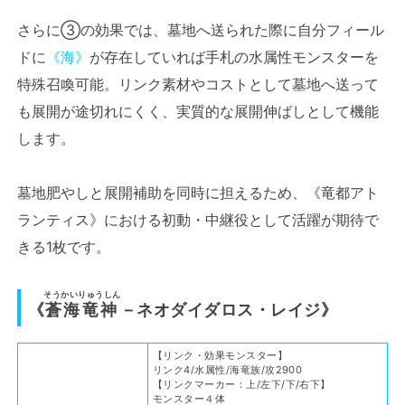
さらに③の効果では、墓地へ送られた際に自分フィール
ドに
《海》
が存在していれば手札の水属性モンスターを
特殊召喚可能。リンク素材やコストとして墓地へ送って
も展開が途切れにくく、実質的な展開伸ばしとして機能
します。
墓地肥やしと展開補助を同時に担えるため、《竜都アト
ランティス》における初動・中継役として活躍が期待で
きる1枚です。
そうかいりゅうしん
《
蒼海竜神
－ネオダイダロス・レイジ》
【リンク・効果モンスター】
リンク4/水属性/海竜族/攻2900
【リンクマーカー：上/左下/下/右下】
モンスター４体