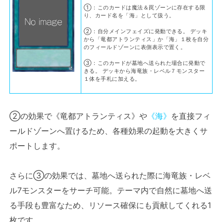
①：このカードは魔法＆罠ゾーンに存在する限
り、カード名を「海」として扱う。
②：自分メインフェイズに発動できる。 デッキ
から「竜都アトランティス」か「海」１枚を自分
のフィールドゾーンに表側表示で置く。
③：このカードが墓地へ送られた場合に発動で
きる。 デッキから海竜族・レベル７モンスター
１体を手札に加える。
②の効果で《竜都アトランティス》や
《海》
を直接フィ
ールドゾーンへ置けるため、各種効果の起動を大きくサ
ポートします。
さらに③の効果では、墓地へ送られた際に海竜族・レベ
ル7モンスターをサーチ可能。テーマ内で自然に墓地へ送
る手段も豊富なため、リソース確保にも貢献してくれる1
枚です。