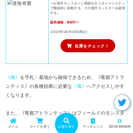
ーが相手モンスターと戦闘を行うダメージステッ
プ開始時に発動する。その相手モンスターを破壊
する。
販売価格：60円〜
(2026年08月08日時点)
在庫をチェック！
《海》
を手札・墓地から確保できるため、《竜都アトラ
ンティス》の各種効果に必要な
《海》
へアクセスしやす
くなります。
また、《竜都アトランティス》はフィールドのモンスタ
D
ーを
《海》
として扱う効果を持つため、このカードの追
ホーム
カードを買う
記事を探す
デッキレシピ
DECK MAKER
加効果を安定して発動可能。魔法・罠への破壊耐性付与