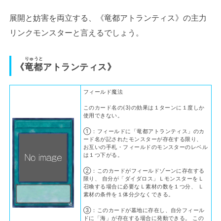
展開と妨害を両立する、《竜都アトランティス》の主力
リンクモンスターと言えるでしょう。
りゅうと
《
竜都
アトランティス》
フィールド魔法
このカード名の(3)の効果は１ターンに１度しか
使用できない。
①：フィールドに「竜都アトランティス」のカ
ード名が記されたモンスターが存在する限り、
お互いの手札・フィールドのモンスターのレベル
は１つ下がる。
②：このカードがフィールドゾーンに存在する
限り、 自分が「ダイダロス」ＬモンスターをＬ
召喚する場合に必要なＬ素材の数を１つ分、 Ｌ
素材の条件を１体分少なくできる。
③：このカードが墓地に存在し、自分フィール
ドに「海」が存在する場合に発動できる。 この