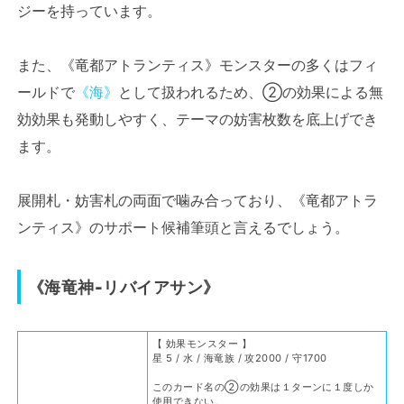
ジーを持っています。
また、《竜都アトランティス》モンスターの多くはフィ
ールドで
《海》
として扱われるため、②の効果による無
効効果も発動しやすく、テーマの妨害枚数を底上げでき
ます。
展開札・妨害札の両面で噛み合っており、《竜都アトラ
ンティス》のサポート候補筆頭と言えるでしょう。
《海竜神-リバイアサン》
【 効果モンスター 】
星 5 / 水 / 海竜族 / 攻2000 / 守1700
このカード名の②の効果は１ターンに１度しか
使用できない。