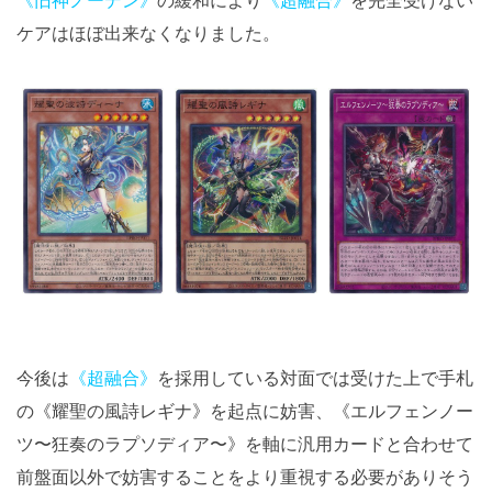
《旧神ノーデン》
の緩和により
《超融合》
を完全受けない
ケアはほぼ出来なくなりました。
今後は
《超融合》
を採用している対面では受けた上で手札
の《耀聖の風詩レギナ》を起点に妨害、《エルフェンノー
ツ〜狂奏のラプソディア〜》を軸に汎用カードと合わせて
前盤面以外で妨害することをより重視する必要がありそう