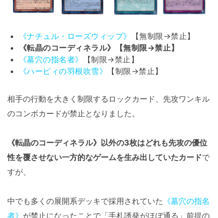
《ナチュル・ローズウィップ》
【無制限→禁止】
《転晶のコーディネラル》【無制限→禁止】
《墓穴の指名者》
【制限→禁止】
《ハーピィの羽根吹雪》
【制限→禁止】
相手の行動を大きく制限するロックカード、先攻ワンキル
のコンボカードが禁止となりました。
《転晶のコーディネラル》以外の3枚はどれも先攻の優位
性を覆させない一方的なゲームを生み出していたカード
で
すが、
中でも多くの展開系デッキで採用されていた
《墓穴の指名
者》
が禁止になったことで「手札誘発がほぼ通る」前提の