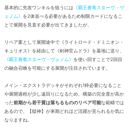
基本的に先攻ワンキルを狙うには
《覇王眷竜スターヴ・ヴ
ェノム》
を2体並べる必要があるため制限カードになるこ
とで展開を見直す必要が出てきましたが、
リペア案として展開途中で《ライトロード・ドミニオン・
キュリオス》を経由して《剣神官ムドラ》を墓地に送り、
《覇王眷竜スターヴ・ヴェノム》
を使い回すことで2回目
の融合召喚を可能にする展開が注目されています。
メイン・エクストラデッキがそれぞれ1枠必要になること
や展開過程が少し遠回りになるため、構築の完全度が高か
った
前期から若干質は落ちるもののリペア可能
な範疇では
あるので、【獄神】が来期どれほど活躍が見られるか気に
なりますね。