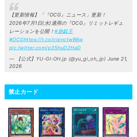
【更新情報】「『OCG』ニュース」更新！
2026年7月1日(水)適用の『OCG』リミットレギュ
レーションを公開！
#遊戯王
#OCG
https://t.co/cipnctwB6w
pic.twitter.com/p35huD2HaD
— 【公式】YU-GI-OH.jp (@yu_gi_oh_jp)
June 21,
2026
禁止カード