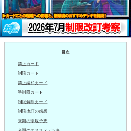
目次
禁止カード
制限カード
禁止緩和カード
準制限カード
制限解除カード
制限改訂の感想
来期の環境予想
来期のオススメデッキ