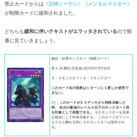
禁止カードからは
《旧神ノーデン》
《メンタルマスター》
が制限カードに緩和されました。
どちらも
緩和に伴いテキストがエラッタされている
ので順
番に見ていきましょう。
融合・効果モンスター（制限カード）
星４/水属性/天使族/攻2000/守2200
Ｓ・Ｘモンスター＋Ｓ・Ｘモンスター
このカード名の効果は１ターンに１度しか使用で
きない。
(1)：
このカードがＥＸデッキから特殊召喚した
時、 自分の墓地のレベル４以下のモンスター１体
を対象として発動できる。
そのモンスターを効果
を無効にして特殊召喚する。 このカードがフィー
ルドから離れる時にそのモンスターは除外され
る。