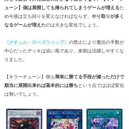
ューン】側は展開しても捲られてしまうゲームが増える
た
め今後は立ち回りを変えなければならず、
やり取りが多く
なるゲームが増えた
のは大きな変化でしょう。
《ナチュル・ローズウィップ》
の禁止により魔法の手数が
中心だったデッキは追い風であり、来期は活躍しやすくな
りました。
【キラーチューン】側も
簡単に勝てる手段が減っただけで
順当に展開出来れば基本的には勝ち
という点ではほぼ変化
は無いでしょう。