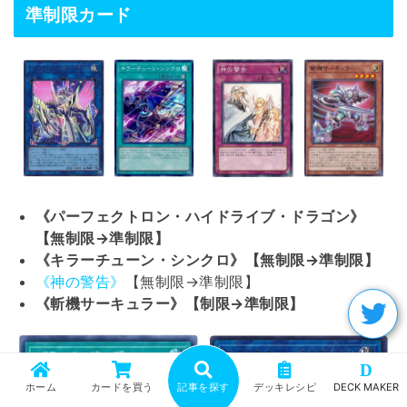
準制限カード
《パーフェクトロン・ハイドライブ・ドラゴン》
【無制限→準制限】
《キラーチューン・シンクロ》【無制限→準制限】
《神の警告》
【無制限→準制限】
《斬機サーキュラー》【制限→準制限】
D
ホーム
カードを買う
記事を探す
デッキレシピ
DECK MAKER