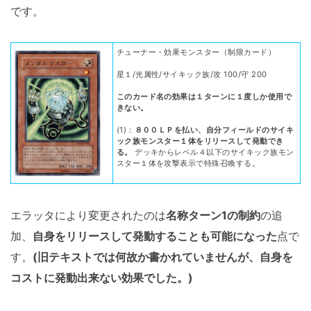
です。
チューナー・効果モンスター（制限カード）
星１/光属性/サイキック族/攻 100/守 200
このカード名の効果は１ターンに１度しか使用で
きない。
(1)：
８００ＬＰを払い、自分フィールドのサイキ
ック族モンスター１体をリリースして発動でき
る。
デッキからレベル４以下のサイキック族モン
スター１体を攻撃表示で特殊召喚する。
エラッタにより変更されたのは
名称ターン1の制約
の追
加、
自身をリリースして発動することも可能になった
点で
す。
(旧テキストでは何故か書かれていませんが、自身を
コストに発動出来ない効果でした。)