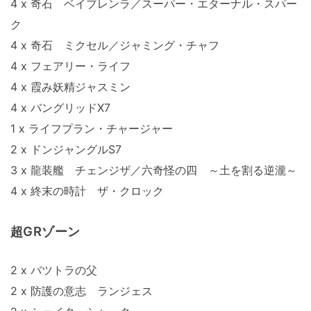
4 x 奇石 ベイブレンラ／スーパー・エターナル・スパー
ク
4 x 奇石 ミクセル／ジャミング・チャフ
4 x フェアリー・ライフ
4 x 霞み妖精ジャスミン
4 x バングリッドX7
1 x ライフプラン・チャージャー
2 x ドンジャングルS7
3 x 龍装艦 チェンジザ／六奇怪の四 ～土を割る逆瀧～
4 x 終末の時計 ザ・クロック
超GRゾーン
2 x バツトラの父
2 x 防護の意志 ランジェス