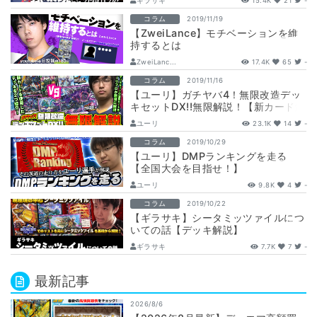
ギラサキ
15.4K
21
-
コラム
2019/11/19
【ZweiLance】モチベーションを維
持するとは
ZweiLanc...
17.4K
65
-
コラム
2019/11/16
【ユーリ】ガチヤバ4！無限改造デッ
キセットDX!!無限解説！【新カード解
説】
ユーリ
23.1K
14
-
コラム
2019/10/29
【ユーリ】DMPランキングを走る
【全国大会を目指せ！】
ユーリ
9.8K
4
-
コラム
2019/10/22
【ギラサキ】シータミッツァイルにつ
いての話【デッキ解説】
ギラサキ
7.7K
7
-
最新記事
2026/8/6