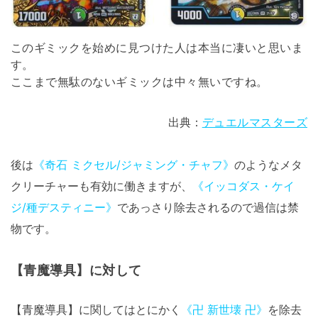
このギミックを始めに見つけた人は本当に凄いと思いま
す。
ここまで無駄のないギミックは中々無いですね。
出典：
デュエルマスターズ
後は
《奇石 ミクセル/ジャミング・チャフ》
のようなメタ
クリーチャーも有効に働きますが、
《イッコダス・ケイ
ジ/種デスティニー》
であっさり除去されるので過信は禁
物です。
【青魔導具】に対して
【青魔導具】に関してはとにかく
《卍 新世壊 卍》
を除去