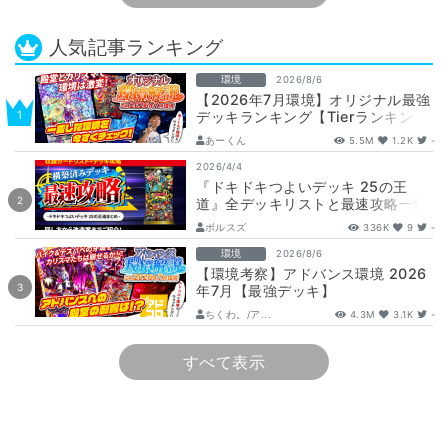
人気記事ランキング
環境
2026/8/6
【2026年7月環境】オリジナル最強
デッキランキング【Tierランキン
グ】
あーくん
5.5M
1.2K
-
2026/4/4
『ドキドキつよいデッキ 25の王
道』全デッキリストと最速攻略一覧
【DM26-SD1】
ボルスズ
336K
9
-
環境
2026/8/6
【環境考察】アドバンス環境 2026
年7月【最強デッキ】
ちくわ。/ア...
4.3M
3.1K
-
すべて表示