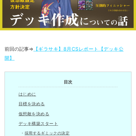
前回の記事⇒
【ギラサキ】8月CSレポート【デッキ公
開】
目次
はじめに
目標を決める
仮想敵を決める
デッキ構築スタート
採用するギミックの決定