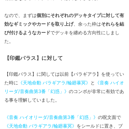
なので、まずは
個別にそれぞれのデッキタイプに対して有
効なギミックやカードを取り上げ
、余った枠は
それらを結
び付けるようなカード
でデッキを纏める方向性にしまし
た。
【印鑑パラス】に対して
【印鑑パラス】に関しては以前【バラギアラ】を使ってい
た時に
《天地命動 バラギアラ/輪廻暴冥》
と
《音奏 ハイオ
リーダ/音奏曲第3番「幻惑」》
のコンボが非常に有効であ
る事を理解していました。
《音奏 ハイオリーダ/音奏曲第3番「幻惑」》
の呪文面で
《天地命動 バラギアラ/輪廻暴冥》
をシールドに置き、ブ