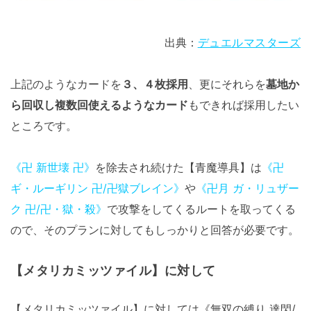
出典：
デュエルマスターズ
上記のようなカードを
３、４枚採用
、更にそれらを
墓地か
ら回収し複数回使えるようなカード
もできれば採用したい
ところです。
《卍 新世壊 卍》
を除去され続けた【青魔導具】は
《卍
ギ・ルーギリン 卍/卍獄ブレイン》
や
《卍月 ガ・リュザー
ク 卍/卍・獄・殺》
で攻撃をしてくるルートを取ってくる
ので、そのプランに対してもしっかりと回答が必要です。
【メタリカミッツァイル】に対して
【メタリカミッツァイル】に対しては《無双の縛り 達閃/