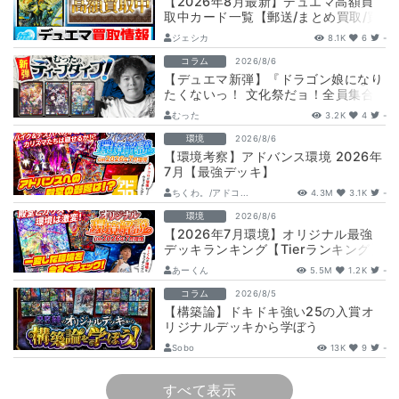
【2026年8月最新】デュエマ高額買
取中カード一覧【郵送/まとめ買取/買
取表/相場/金トレジャー】
ジェシカ
8.1K
6
-
コラム
2026/8/6
【デュエマ新弾】『ドラゴン娘になり
たくないっ！ 文化祭だョ！全員集合!!
ドラ娘100％パック』注目カードまと
むった
3.2K
4
-
め…
環境
2026/8/6
【環境考察】アドバンス環境 2026年
7月【最強デッキ】
ちくわ。/アドコ...
4.3M
3.1K
-
環境
2026/8/6
【2026年7月環境】オリジナル最強
デッキランキング【Tierランキング】
あーくん
5.5M
1.2K
-
コラム
2026/8/5
【構築論】ドキドキ強い25の入賞オ
リジナルデッキから学ぼう
【DuelMastersMemory5日目】
Sobo
13K
9
-
すべて表示