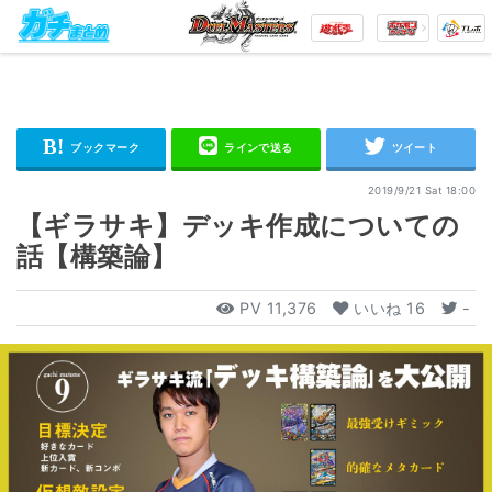
2019/9/21 Sat 18:00
【ギラサキ】デッキ作成についての
話【構築論】
PV
11,376
いいね
16
-