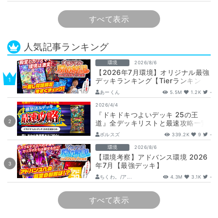
娘…
すべて表示
人気記事ランキング
環境
2026/8/6
【2026年7月環境】オリジナル最強
デッキランキング【Tierランキン
グ】
あーくん
5.5M
1.2K
-
2026/4/4
『ドキドキつよいデッキ 25の王
道』全デッキリストと最速攻略一覧
【DM26-SD1】
ボルスズ
339.2K
9
-
環境
2026/8/6
【環境考察】アドバンス環境 2026
年7月【最強デッキ】
ちくわ。/ア...
4.3M
3.1K
-
すべて表示