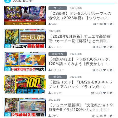
コラム
2026/8/8
【CS優勝】ダンタルサガループへの
追悼文（2026年夏）【ウワサの入賞
オリジナルデッキ紹介所 – …
Sobo
1.3K
1
-
2026/8/8
【2026年8月最新】デュエマ高額買
取中カード一覧【郵送/まとめ買取/買
取表/相場/金トレジャー】
ジェシカ
8.4K
7
-
最新情報
2026/8/8
【宿題やれよ】ドラ娘100％パック、
120％語ってみよう【夜更かしすんな
よ】
たけじょー
2.7K
4
-
新商品
2026/8/8
【収録リスト】「DM26-EX3 キャラ
プレミアムパック ドラゴン娘になり
たくないっ！ 文化祭だョ！全員集
ジェシカ
14.5K
4
-
合!…
2026/8/8
【デュエマ最新弾】『文化祭だョ！全
員集合!!ドラ娘100％パック』を開封
して封入率調査！【25周年/ドラゴン
ミナミ
12.4K
1
-