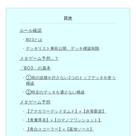
目次
ルール確認
BO3とは
デッキリスト事前公開、デッキ構築制限
メタゲーム予想…？
「BO3」の基本
①他の追随を許さない2つのトップデッキを使う
構成
②特定のデッキを通さない構成
メタゲーム予想
【アナカラーデッドダムド】×【赤青覇道】
【青魔導具】×【ロマノフワンショット】
【青白スコーラー】×【墓地ソース】