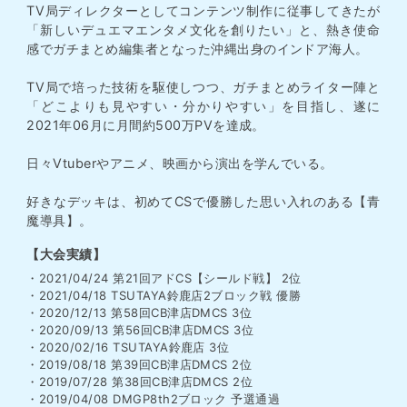
TV局ディレクターとしてコンテンツ制作に従事してきたが
「新しいデュエマエンタメ文化を創りたい」と、熱き使命
感でガチまとめ編集者となった沖縄出身のインドア海人。
TV局で培った技術を駆使しつつ、ガチまとめライター陣と
「どこよりも見やすい・分かりやすい」を目指し、遂に
2021年06月に月間約500万PVを達成。
日々Vtuberやアニメ、映画から演出を学んでいる。
好きなデッキは、初めてCSで優勝した思い入れのある【青
魔導具】。
【大会実績】
・2021/04/24 第21回アドCS【シールド戦】 2位
・2021/04/18 TSUTAYA鈴鹿店2ブロック戦 優勝
・2020/12/13 第58回CB津店DMCS 3位
・2020/09/13 第56回CB津店DMCS 3位
・2020/02/16 TSUTAYA鈴鹿店 3位
・2019/08/18 第39回CB津店DMCS 2位
・2019/07/28 第38回CB津店DMCS 2位
・2019/04/08 DMGP8th2ブロック 予選通過