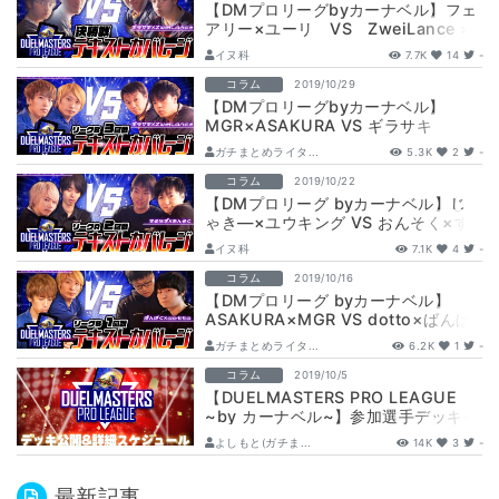
【DMプロリーグbyカーナベル】フェ
アリー×ユーリ VS ZweiLance ×
ギラサキ【決勝戦】
イヌ科
7.7K
14
-
コラム
2019/10/29
【DMプロリーグbyカーナベル】
MGR×ASAKURA VS ギラサキ
×ZweiLance【リーグB3回戦】
ガチまとめライタ...
5.3K
2
-
コラム
2019/10/22
【DMプロリーグ byカーナベル】じ
ゃき―×ユウキング VS おんそく×す
めらぎ 【リーグA2回戦カバレージ】
イヌ科
7.1K
4
-
コラム
2019/10/16
【DMプロリーグ byカーナベル】
ASAKURA×MGR VS dotto×ばんぱ
く【リーグB1回戦カバレージ…
ガチまとめライタ...
6.2K
1
-
コラム
2019/10/5
【DUELMASTERS PRO LEAGUE
~by カーナベル~】参加選手デッキ公
開！＆詳細スケジュール
よしもと(ガチま...
14K
3
-
最新記事