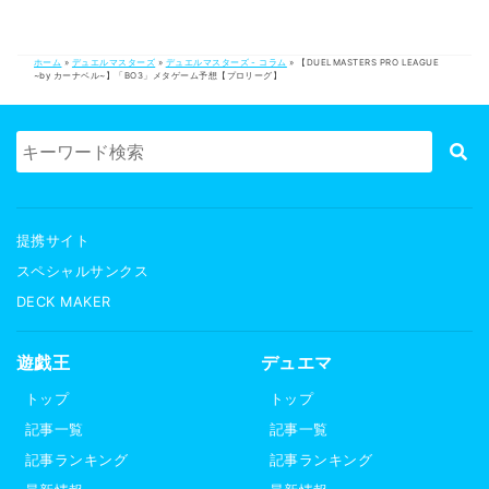
ホーム
»
デュエルマスターズ
»
デュエルマスターズ - コラム
»
【DUELMASTERS PRO LEAGUE
~by カーナベル~】「BO3」メタゲーム予想【プロリーグ】
提携サイト
スペシャルサンクス
DECK MAKER
遊戯王
デュエマ
トップ
トップ
記事一覧
記事一覧
記事ランキング
記事ランキング