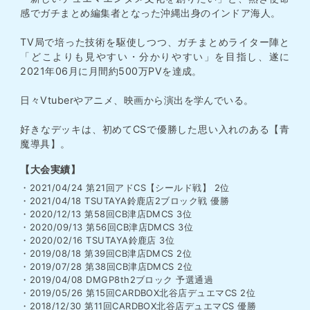
感でガチまとめ編集者となった沖縄出身のインドア海人。
TV局で培った技術を駆使しつつ、ガチまとめライター陣と
「どこよりも見やすい・分かりやすい」を目指し、遂に
2021年06月に月間約500万PVを達成。
日々Vtuberやアニメ、映画から演出を学んでいる。
好きなデッキは、初めてCSで優勝した思い入れのある【青
魔導具】。
【大会実績】
・2021/04/24 第21回アドCS【シールド戦】 2位
・2021/04/18 TSUTAYA鈴鹿店2ブロック戦 優勝
・2020/12/13 第58回CB津店DMCS 3位
・2020/09/13 第56回CB津店DMCS 3位
・2020/02/16 TSUTAYA鈴鹿店 3位
・2019/08/18 第39回CB津店DMCS 2位
・2019/07/28 第38回CB津店DMCS 2位
・2019/04/08 DMGP8th2ブロック 予選通過
・2019/05/26 第15回CARDBOX北谷店デュエマCS 2位
・2018/12/30 第11回CARDBOX北谷店デュエマCS 優勝