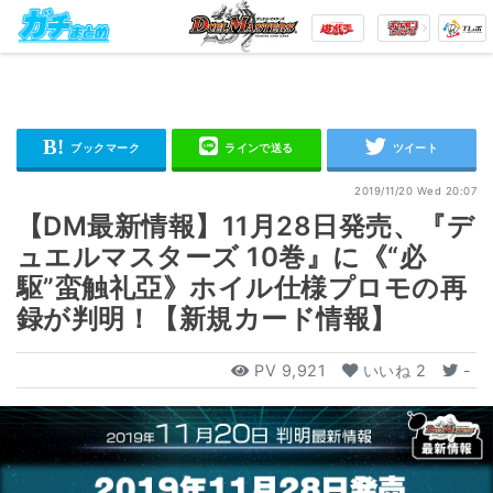
2019/11/20 Wed 20:07
【DM最新情報】11月28日発売、『デ
ュエルマスターズ 10巻』に《“必
駆”蛮触礼亞》ホイル仕様プロモの再
録が判明！【新規カード情報】
PV
9,921
いいね
2
-