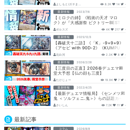
ウトレイジ・ビクトリー】
よしもと(ガチま...
8.2K
14
-
最新情報
2023/7/6
【ミロクの姉】《戦術の天才 マロ
ク》が『大感謝祭 ビクトリーBEST』
に収録判明！
ボルスズ
4K
217
-
最新情報
2025/12/3
【轟破天十二語】《「K」-9+9+9》
《アセビ with 90D-2》《KUMPU-
外套膝92》の収録が判明【…
北白河
2.3K
8
-
最新情報
2026/2/28
【三度目の正直】2026春デュエマ殿
堂大予想【仏の顔も三度】
たけじょー
19.9K
7
-
最新情報
2022/4/25
【最新デュエマ情報局】《センメツ邪
鬼 ＜ソルフェニ.鬼＞》らの話題カー
ドをピックアップ【先週の最新情報＆
さいしん
7.2K
11
-
話題カ…
最新記事
コラム
2026/8/8