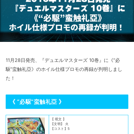
11月28日発売、『デュエルマスターズ 10巻』に《“必
駆”蛮触礼亞》のホイル仕様プロモの再録が判明しまし
た！
《
“必駆”蛮触礼亞 》
【 呪文 】
【文明】 火
【コスト】5