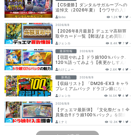
【CS優勝】ダンタルサガループへの
追悼文（2026年夏）【ウワサの入賞
オリジナルデッキ紹介所 – …
Sobo
1.2K
1
-
2026/8/8
【2026年8月最新】デュエマ高額買
取中カード一覧【郵送/まとめ買取/買
取表/相場/金トレジャー】
ジェシカ
8.4K
7
-
最新情報
2026/8/8
【宿題やれよ】ドラ娘100％パック、
120％語ってみよう【夜更かしすんな
よ】
たけじょー
2.6K
4
-
新商品
2026/8/8
【収録リスト】「DM26-EX3 キャラ
プレミアムパック ドラゴン娘になり
たくないっ！ 文化祭だョ！全員集
ジェシカ
14.5K
4
-
合!…
2026/8/8
【デュエマ最新弾】『文化祭だョ！全
員集合!!ドラ娘100％パック』を開封
して封入率調査！【25周年/ドラゴン
ミナミ
12.3K
1
-
娘…