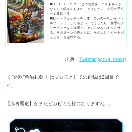
■B・A・D・S ２ （この呪文を、コストを２少
なくして唱えてもよい。そうしたら、自分の手札
を１枚捨てる）
■ビートジョッキーを１体、自分の手札からバト
ルゾーンに出してもよい。そうしたら、相手のク
リーチャーを１体選ぶ。その２体をバトルさせ
る。そのターンの終わりに、その出したビートジ
ョッキーを破壊する。
出典：
Twitter(@tcg_maki)
《 “必駆”蛮触礼亞 》はプロモとしての再録は2回目で
す。
【赤青覇道】がまたピカピカ仕様になりますね…。