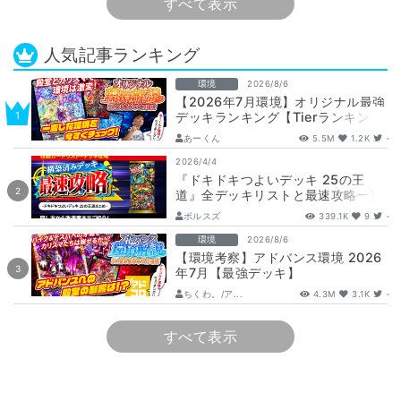
すべて表示
人気記事ランキング
環境
2026/8/6
【2026年7月環境】オリジナル最強
デッキランキング【Tierランキン
グ】
あーくん
5.5M
1.2K
-
2026/4/4
『ドキドキつよいデッキ 25の王
道』全デッキリストと最速攻略一覧
【DM26-SD1】
ボルスズ
339.1K
9
-
環境
2026/8/6
【環境考察】アドバンス環境 2026
年7月【最強デッキ】
ちくわ。/ア...
4.3M
3.1K
-
すべて表示