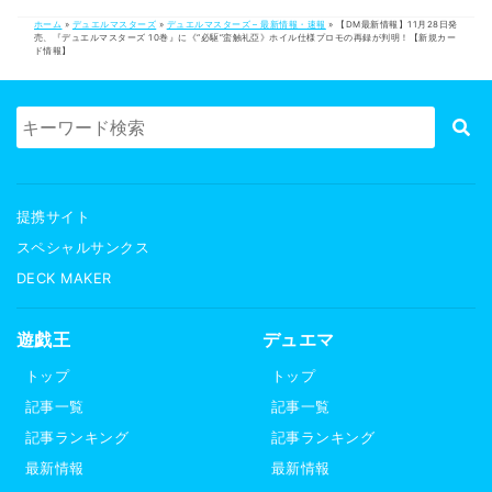
ホーム
»
デュエルマスターズ
»
デュエルマスターズ – 最新情報・速報
»
【DM最新情報】11月28日発
売、『デュエルマスターズ 10巻』に《“必駆”蛮触礼亞》ホイル仕様プロモの再録が判明！【新規カー
ド情報】
提携サイト
スペシャルサンクス
DECK MAKER
遊戯王
デュエマ
トップ
トップ
記事一覧
記事一覧
記事ランキング
記事ランキング
最新情報
最新情報