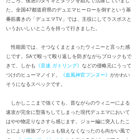
たころ、後述のダイキとタッグを組んで活躍していまし
た。全国47都道府県のデュエマヒーローを倒すという
茶
番
筋書きの「デュエマTV」では、主役にしてラスボスと
いうおいしいところを持って行きました。
性能面では、そつなくまとまったウィニーと言った感
じです。SAで殴って殴り返しを防ぎながらブロックもで
きて、しかも
《音速 ガトリング》
などの侵略元にうって
つけのヒューマノイド。
《血風神官フンヌー》
がかわい
そうになるスペックです。
しかしここまで強くても、昔ながらのウィニーによる
速攻が完全に型落ちしてしまった現代デュエマにおいて
はやや物足りなさすら感じます。ジョー編に突入したこ
とにより種族プッシュも狙えなくなったのも向かい風で