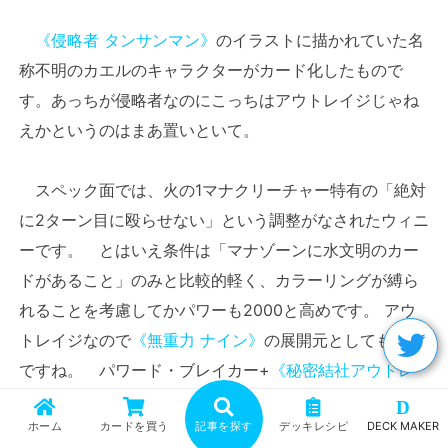
《侵略者 タンサンマン》
のイラストに描かれていた名
称不明のカエルのキャラクターがカード化したもので
す。あっちが侵略者なのにこっちはアウトレイジじゃね
えかというのはまあ置いといて。
スペック面では、火の1マナクリーチャー特有の「絶対
に2ターン目に殴らせない」という調整がなされたウィニ
ーです。 とはいえ条件は「マナゾーンに水文明のカー
ドがあること」のみと比較的軽く、カラーリングが縛ら
れることを考慮してかパワーも2000と高めです。 アウ
トレイジなので
《無重力 ナイン》
の展開元としても優秀
ですね。 パワード・ブレイカー+
《秘密結社アウトレ
イジ》
のコンボのタネにするなど、色と種族が合えば速
D
ホーム
カードを買う
記事を探す
デッキレシピ
DECK MAKER
攻の心強い味方になってくれることでしょう。