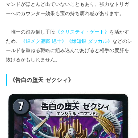
マンドがほとんど出ていないこともあり、強力なトリガ
ーへのカウンター効果も宝の持ち腐れ感があります。
唯一の踏み倒し手段
《クリスティ・ゲート》
を活かす
ため、
《煌メク聖戦 絶十》
《緑知銀 ダッカル》
などのシ
ールドを重ねる戦略に組み込んであげると相手の度肝を
抜けるかもしれません。
《告白の堕天 ゼクシィ》