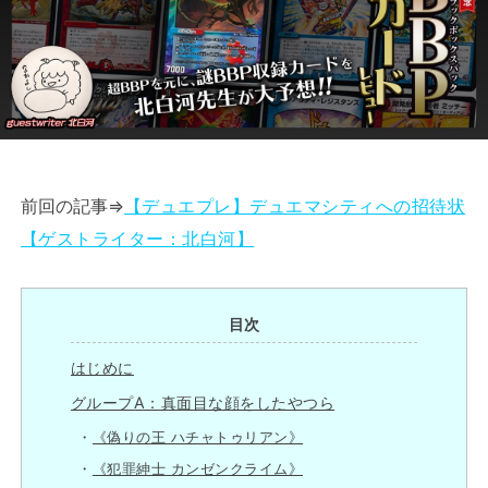
前回の記事⇒
【デュエプレ】デュエマシティへの招待状
【ゲストライター：北白河】
目次
はじめに
グループA：真面目な顔をしたやつら
《偽りの王 ハチャトゥリアン》
《犯罪紳士 カンゼンクライム》