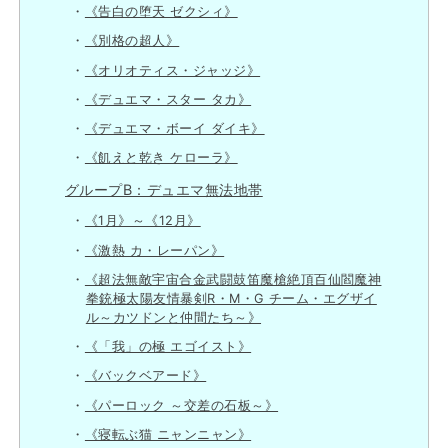
《告白の堕天 ゼクシィ》
《別格の超人》
《オリオティス・ジャッジ》
《デュエマ・スター タカ》
《デュエマ・ボーイ ダイキ》
《飢えと乾き ケローラ》
グループB：デュエマ無法地帯
《1月》～《12月》
《激熱 カ・レーパン》
《超法無敵宇宙合金武闘鼓笛魔槍絶頂百仙閻魔神
拳銃極太陽友情暴剣R・M・G チーム・エグザイ
ル～カツドンと仲間たち～》
《「我」の極 エゴイスト》
《バックベアード》
《パーロック ～交差の石板～》
《寝転ぶ猫 ニャンニャン》