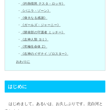
《灼熱憤怒 テスタ・ロッサ》
《バニラ・ゾーン》
《偉大なる感謝》
《ガールズ・ジャーニー》
《開発部の守護者 ミッチー》
《左神人類 ヨミ》
《究極生命体 Z》
《右神のイザナイ ゾロスター》
おわりに
はじめに
はじめまして。あるいは、お久しぶりです。北白河と