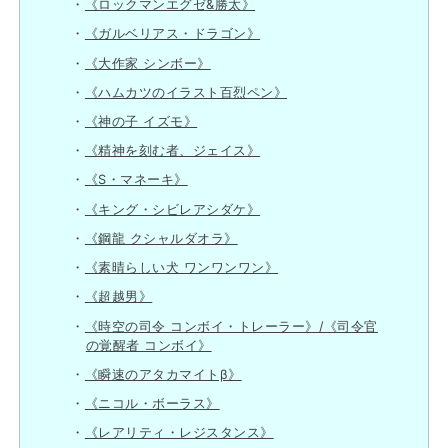
《ロックマンエグゼ&勝太》
《ガルベリアス・ドラゴン》
《大作家 シンボー》
《ハムカツのイラスト百烈ペン》
《神の子 イズモ》
《精神を刻む者、ジェイス》
《S・マネーキ》
《キング・シビレアシダケ》
《鋼龍 クシャルダオラ》
《素晴らしい犬 ワンワンワン》
《超越男》
《時空の司令 コンボイ・トレーラー》/《司令官
の覚醒者 コンボイ》
《瞬速のアタカマイトβ》
《ニコル・ボーラス》
《レアリティ・レジスタンス》