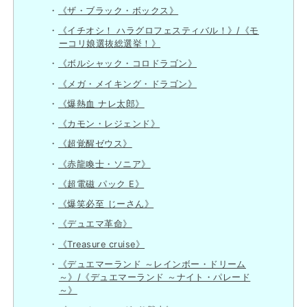
《ザ・ブラック・ボックス》
《イチオシ！ ハラグロフェスティバル！》/《モ
ーコリ娘選抜総選挙！》
《ボルシャック・コロドラゴン》
《メガ・メイキング・ドラゴン》
《爆熱血 ナレ太郎》
《カモン・レジェンド》
《超覚醒ゼウス》
《赤龍喚士・ソニア》
《超電磁 パック E》
《爆笑必至 じーさん》
《デュエマ革命》
《Treasure cruise》
《デュエマーランド ～レインボー・ドリーム
～》/《デュエマーランド ～ナイト・パレード
～》