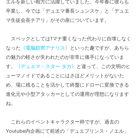
エルを新しい相方に活躍していました。今年春に彼らも
卒業し、今では「デュエマ番長シュンスケ」と「デュエ
マ生徒会長チアリ」がその座についています。
スペックとしては1マナ重くなった代わりに自壊しなく
なった
《電脳鎧冑アナリス》
といった趣ですが、あちら
の魅力の軽さが失われたのが非常に痛手になっていま
す。
《デュエマ・スター タカ》
と違って、この文明のヒ
ューマノイドであることにはさほどメリットがないた
め、場に残ることを活かして終盤にドローに変換できる
進化元や小型アタッカーとしての運用が理想になります
ね。
これらのイベントキャラクター枠ですが、過去の
Youtube内企画にて前述の「デュエプリンス・ノエル」