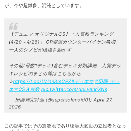
が、今や超雑多、混沌としています。
【デュエマ オリジナルCS】「入賞数ランキング
(4/20～4/26)」 GP翌週カウンターバイケン急増、
一人のシノビが環境を動かす
その他(母数1デッキ)含むデッキ分類詳細、入賞デッ
キレシピのまとめ等はこちらから
↓
https://t.co/LVIne3mCPZ
#デュエマ
#田園_デュ
エマCS入賞数
pic.twitter.com/qpLvannXNs
— 田園補完計画 (@supersolenoid01)
April 27,
2026
この記事ではその震源地であり環境大変動の立役者となっ
バイケンニキ