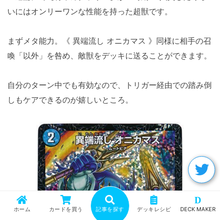
いにはオンリーワンな性能を持った超獣です。
まずメタ能力。《 異端流し オニカマス 》同様に相手の召
喚「以外」を咎め、敵獣をデッキに送ることができます。
自分のターン中でも有効なので、トリガー経由での踏み倒
しもケアできるのが嬉しいところ。
D
ホーム
カードを買う
記事を探す
デッキレシピ
DECK MAKER