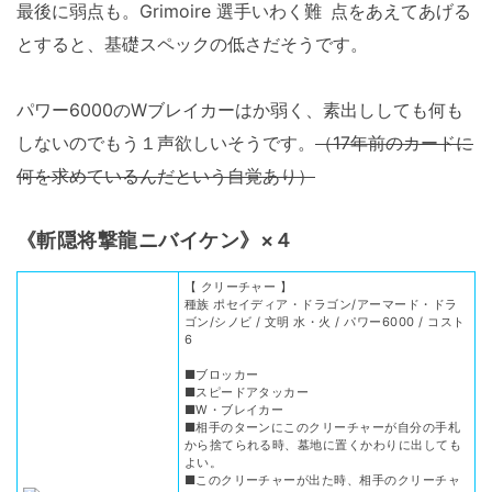
最後に弱点も。Grimoire 選手いわく
難点
をあえてあげる
とすると、基礎スペックの低さだそうです。
パワー6000のWブレイカーはか弱く、素出ししても何も
しないのでもう１声欲しいそうです。
（17年前のカードに
何を求めているんだという自覚あり）
《斬隠将撃龍ニバイケン》×４
【 クリーチャー 】
種族 ポセイディア・ドラゴン/アーマード・ドラ
ゴン/シノビ / 文明 水・火 / パワー6000 / コスト
6
■ブロッカー
■スピードアタッカー
■W・ブレイカー
■相手のターンにこのクリーチャーが自分の手札
から捨てられる時、墓地に置くかわりに出しても
よい。
■このクリーチャーが出た時、相手のクリーチャ