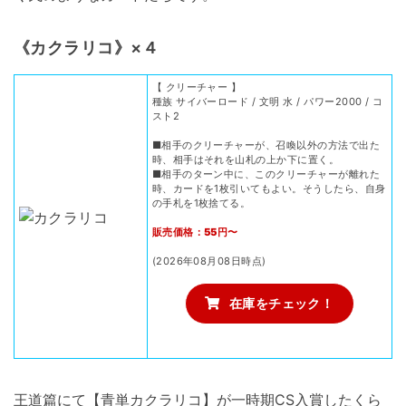
《カクラリコ》×４
【 クリーチャー 】
種族 サイバーロード / 文明 水 / パワー2000 / コ
スト2
■相手のクリーチャーが、召喚以外の方法で出た
時、相手はそれを山札の上か下に置く。
■相手のターン中に、このクリーチャーが離れた
時、カードを1枚引いてもよい。そうしたら、自身
の手札を1枚捨てる。
販売価格：55円〜
(2026年08月08日時点)
在庫をチェック！
王道篇にて【青単カクラリコ】が一時期CS入賞したくら