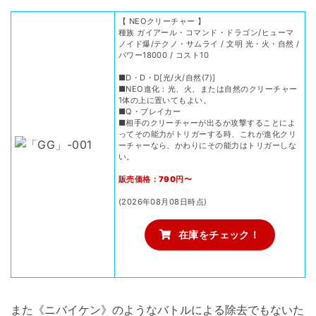
【 NEOクリーチャー 】
種族 ガイアール・コマンド・ドラゴン/ヒューマ
ノイド爆/テクノ・サムライ / 文明 光・火・自然 /
パワー18000 / コスト10
■D・D・D[光/火/自然(7)]
■NEO進化：光、火、または自然のクリーチャー
1体の上に置いてもよい。
■Q・ブレイカー
■相手のクリーチャーが出るか攻撃することによ
ってその能力がトリガーする時、これが進化クリ
ーチャーなら、かわりにその能力はトリガーしな
い。
販売価格：790円〜
(2026年08月08日時点)
在庫をチェック！
また《ニバイケン》のようなバトルによる除去でもないた