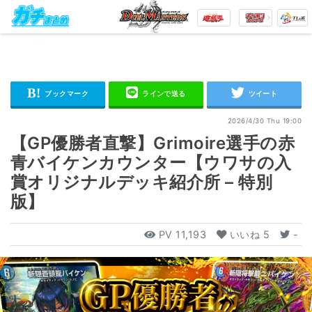
2026/4/30 Thu 19:00
【GP優勝者直撃】Grimoire選手の赤
青バイケンカウンター【ウワサの入
賞オリジナルデッキ紹介所 – 特別
版】
PV
11,193
いいね
5
-