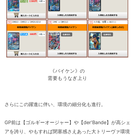
《バイケン》の
需要もうなぎ上り
さらにこの躍進に伴い、環境の細分化も進行。
GP前は【ゴルギーオージャー】や【der'Bande】が高シェ
アを誇り、やもすれば閉塞感さえあった大トリーヴァ環境