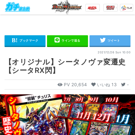
2021/12/26 Sun 10:00
【オリジナル】シータノヴァ変遷史
【シータRX閃】
PV
20,654
いいね
13
-