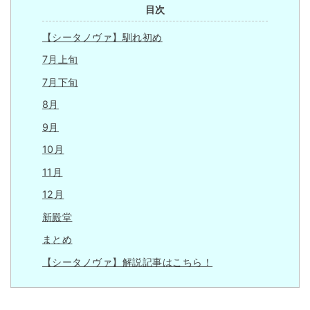
目次
【シータノヴァ】馴れ初め
7月上旬
7月下旬
8月
9月
10月
11月
12月
新殿堂
まとめ
【シータノヴァ】解説記事はこちら！