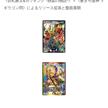
《切札勝太&カツキング -熱血の物語-》＋《蒼き守護神 ド
ギラゴン閃》によるリソース拡張と盤面展開