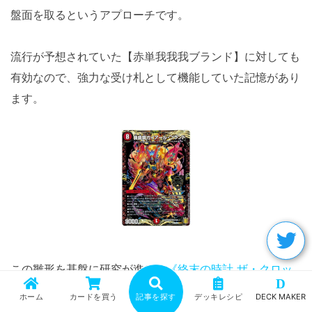
盤面を取るというアプローチです。
流行が予想されていた【赤単我我我ブランド】に対しても
有効なので、強力な受け札として機能していた記憶があり
ます。
この雛形を基盤に研究が進み、
《終末の時計 ザ・クロッ
D
ク》
の枠はめちゃくちゃエモーショナルなカードと入れ替
ホーム
カードを買う
記事を探す
デッキレシピ
DECK MAKER
わって、王来篇第二弾発売からおよそ1週間後の環境に風