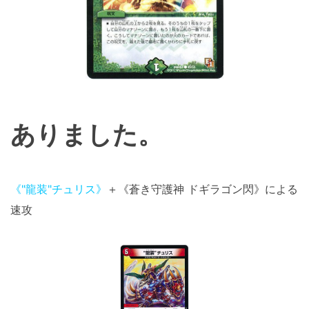
ありました。
《"龍装"チュリス》
＋《蒼き守護神 ドギラゴン閃》による
速攻