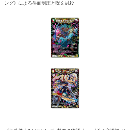
ング》による盤面制圧と呪文封殺