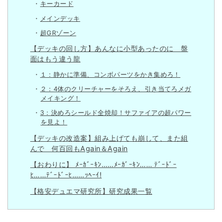
キーカード
メインデッキ
超GRゾーン
【デッキの回し方】あんなに小型あったのに 盤
面はもう違う龍
１：静かに準備、コンボパーツをかき集めろ！
２：4体のクリーチャーをそろえ、引き当てろメガ
メイキング！
3：決めろシールド全焼却！サファイアの超パワー
を見よ！
【デッキの改造案】組み上げても崩して、また組
んで 何百回もAgain＆Again
【おわりに】 ﾒｰｶﾞｰｷﾝ……ﾒｰｶﾞｰｷﾝ…… ﾃﾞｰﾄﾞｰ
ﾋ……ﾃﾞｰﾄﾞｰﾋ……ｯﾍｰｲ!
【格安デュエマ研究所】研究成果一覧