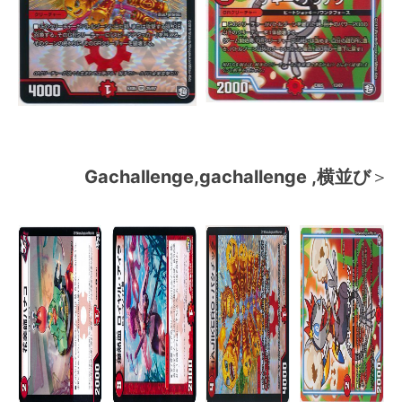
Gachallenge,gachallenge ,横並び
＞