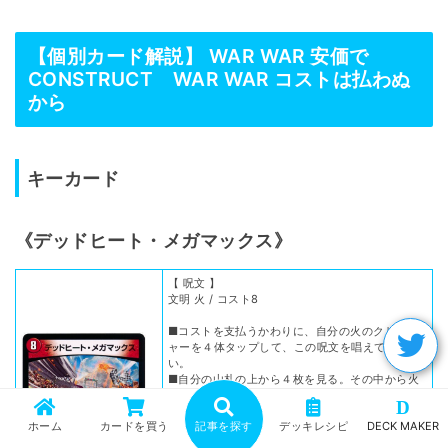
【個別カード解説】 WAR WAR 安価で
CONSTRUCT WAR WAR コストは払わぬ
から
キーカード
《デッドヒート・メガマックス》
【 呪文 】
文明 火 / コスト8
■コストを支払うかわりに、自分の火のクリーチ
ャーを４体タップして、この呪文を唱えてもよ
い。
■自分の山札の上から４枚を見る。その中から火
のクリーチャーを１体、バトルゾーンに出しても
D
よい。残りを好きな順序で自分の山札の一番下に
ホーム
カードを買う
記事を探す
デッキレシピ
DECK MAKER
置く。