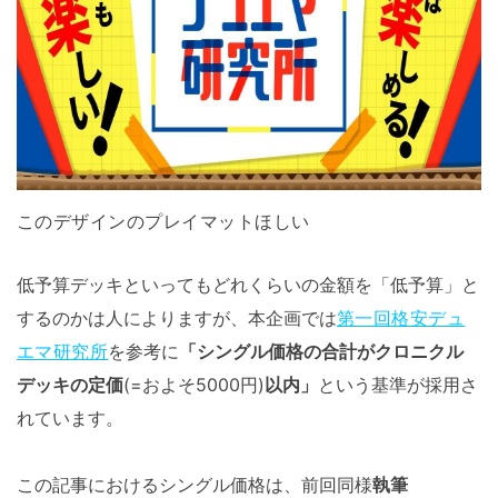
このデザインのプレイマットほしい
低予算デッキといってもどれくらいの金額を「低予算」と
するのかは人によりますが、本企画では
第一回格安デュ
エマ研究所
を参考に
「シングル価格の合計がクロニクル
デッキの定価
(=およそ5000円)
以内」
という基準が採用さ
れています。
この記事におけるシングル価格は、前回同様
執筆