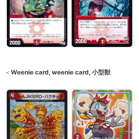
＜
Weenie card, weenie card, 小型獣