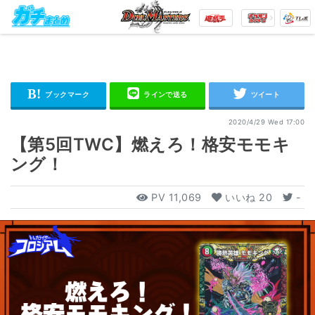
2020/4/29 Wed 17:00
【第5回TWC】燃えろ！格安モモキ
ング！
PV
11,069
いいね
20
-