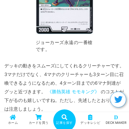
ジョーカーズ永遠の一番槍
です。
デッキの動きをスムーズにしてくれるクリーチャーです。
3マナだけでなく、4マナのクリーチャーも3ターン目に召
喚できるようになるため、4ターン目までの6マナ到達が
グッと近づきます。
《勝熱英雄 モモキング》
のコストが
下がるのも嬉しいですね。ただし、先述したとおり除去に
は注意しましょう。
D
ホーム
カードを買う
記事を探す
デッキレシピ
DECK MAKER
《タイク・タイソンズ》