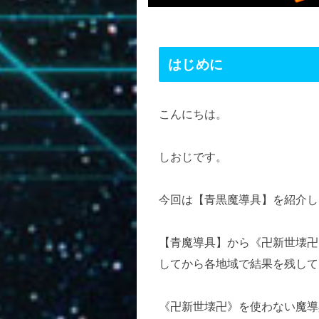
はじめに
こんにちは。
しおじです。
今回は【青黒魔導具】を紹介し
【青魔導具】から《卍新世壊卍
してから各地域で結果を残して
《卍新世壊卍》を使わない魔導