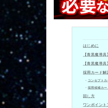
はじめに
【青黒魔導具
【青黒魔導具
採用カード解
コンセプトカ
採用候補カー
回し方
ワンポイント