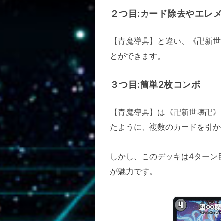
２つ目:カード除去やエレ
【青魔導具】と違い、《卍新世
とができます。
３つ目:簡単2枚コンボ
【青魔導具】は《卍新世壊卍》
たように、複数のカードを引か
しかし、このデッキは4ターン
が魅力です。