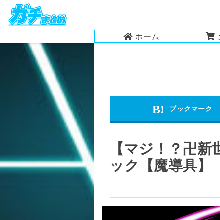
ホーム
【マジ！？卍新
ック【魔導具】