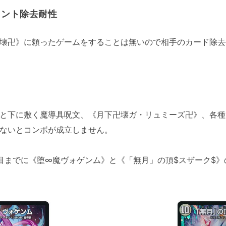
メント除去耐性
壊卍》に頼ったゲームをすることは無いので相手のカード除去
と下に敷く魔導具呪文、《月下卍壊ガ・リュミーズ卍》、各種
ないとコンボが成立しません。
目までに《堕∞魔ヴォゲンム》と《「無月」の頂$スザーク$》