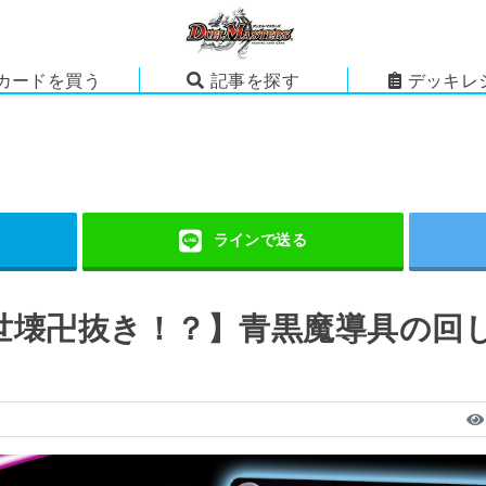
カードを買う
記事を探す
デッキレ
世壊卍抜き！？】青黒魔導具の回