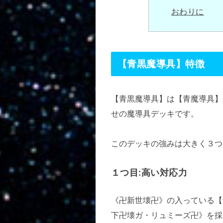
おわりに
【青黒魔導具】特徴
【青黒魔導具】は【青魔導具】
せの魔導具デッキです。
このデッキの強みは大きく３つ
１つ目:高い対応力
《卍新世壊卍》の入っている【
下卍壊ガ・リュミーズ卍》を採