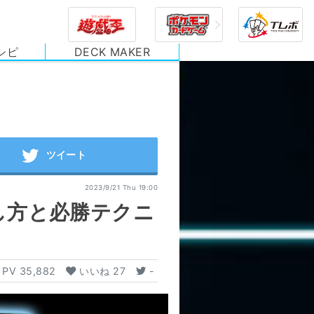
シピ
DECK MAKER
2023/9/21 Thu 19:00
し方と必勝テクニ
PV
35,882
いいね
27
-