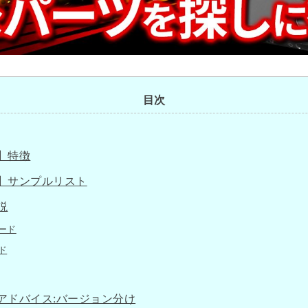
目次
】特徴
】サンプルリスト
説
ード
ド
アドバイス:バージョン分け