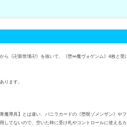
から《卍新世壊卍》を抜いて、《堕∞魔ヴォゲンム》4枚と受
あります。
青魔導具】とは違い、バニラカードの《堕呪ゾメンザン》やフ
用してないので、空いた枠に受け札やコントロールに使えるカ