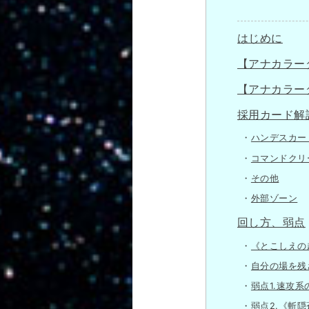
はじめに
【アナカラー
【アナカラー
採用カード解
ハンデスカー
コマンドクリ
その他
外部ゾーン
回し方、弱点
《とこしえの
自分の場を残
弱点1.速攻系
弱点2.《斬