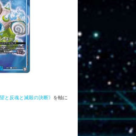
望と反魂と滅殺の決断》
を軸に