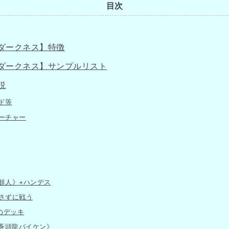
目次
ダークネス】特徴
ダークネス】サンプルリスト
説
ド等
ーチャー
超人》+ハンデス
さずに戦う
のデッキ
隠蒼頭龍バイケン》