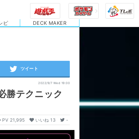
シピ
DECK MAKER
2022/9/7 Wed 19:00
必勝テクニック
PV
21,995
いいね
13
-