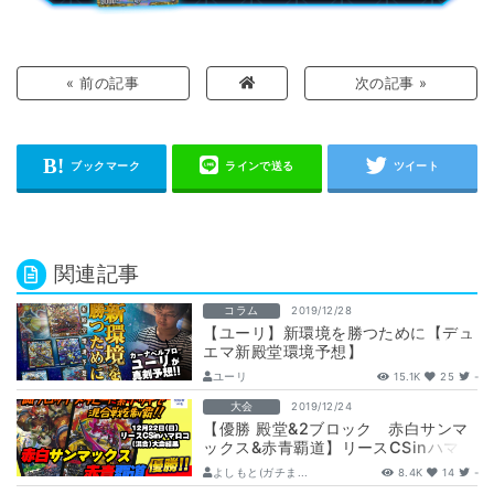
« 前の記事
次の記事 »
関連記事
コラム
2019/12/28
【ユーリ】新環境を勝つために【デュ
エマ新殿堂環境予想】
ユーリ
15.1K
25
-
大会
2019/12/24
【優勝 殿堂&2ブロック 赤白サンマ
ックス&赤青覇道】リースCSinハマロ
コ(混合)
よしもと(ガチま...
8.4K
14
-