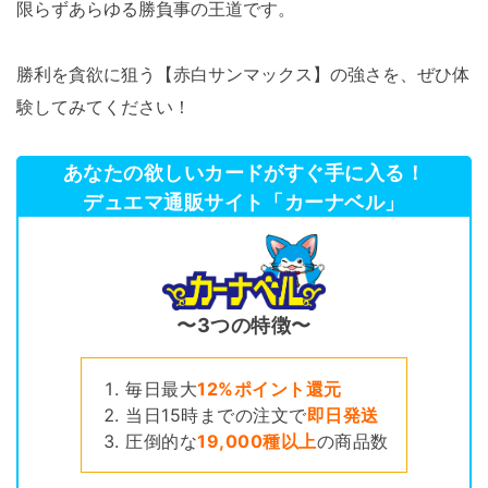
限らずあらゆる勝負事の王道です。
勝利を貪欲に狙う【赤白サンマックス】の強さを、ぜひ体
験してみてください！
あなたの欲しいカードがすぐ手に入る！
デュエマ通販サイト「カーナベル」
〜3つの特徴〜
毎日最大
12%ポイント還元
当日15時までの注文で
即日発送
圧倒的な
19,000種以上
の商品数