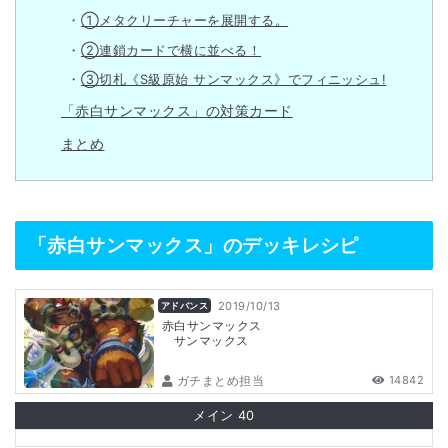
①メタクリーチャーを展開する。
②連鎖カードで横に並べる！
③切札《S級原始 サンマックス》でフィニッシュ!
「赤白サンマックス」の対策カード
まとめ
「赤白サンマックス」のデッキレシピ
2019/10/13
アドバンス
赤白サンマックス
サンマックス
ガチまとめ担当
14842
メイン
40