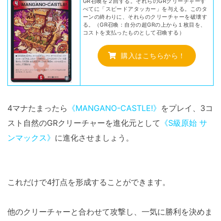
GR召喚を２回する。それらのGRクリーチャーす
べてに「スピードアタッカー」を与える。このタ
ーンの終わりに、それらのクリーチャーを破壊す
る。（GR召喚：自分の超GRの上から１枚目を、
コストを支払ったものとして召喚する）
購入はこちらから！
4マナたまったら
《MANGANO-CASTLE!》
をプレイ、3コ
スト自然のGRクリーチャーを進化元として
《S級原始 サ
ンマックス》
に進化させましょう。
これだけで4打点を形成することができます。
他のクリーチャーと合わせて攻撃し、一気に勝利を決めま