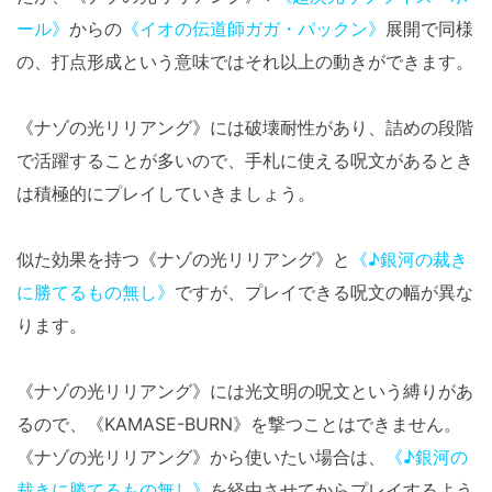
ール》
からの
《イオの伝道師ガガ・パックン》
展開で同様
の、打点形成という意味ではそれ以上の動きができます。
《ナゾの光リリアング》には破壊耐性があり、詰めの段階
で活躍することが多いので、手札に使える呪文があるとき
は積極的にプレイしていきましょう。
似た効果を持つ《ナゾの光リリアング》と
《♪銀河の裁き
に勝てるもの無し》
ですが、プレイできる呪文の幅が異な
ります。
《ナゾの光リリアング》には光文明の呪文という縛りがあ
るので、《KAMASE-BURN》を撃つことはできません。
《ナゾの光リリアング》から使いたい場合は、
《♪銀河の
裁きに勝てるもの無し》
を経由させてからプレイするよう