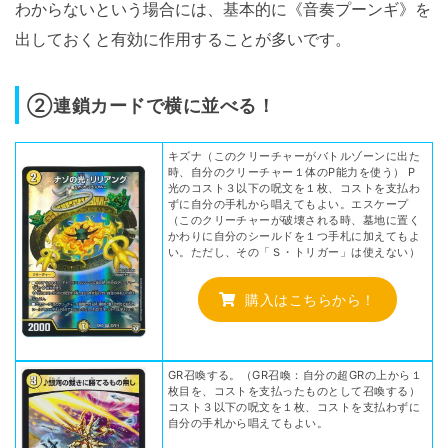
わからないという場合には、基本的に《音奏プーンギ》を
出しておくと有効に作用することが多いです。
②連鎖カードで横に並べる！
キズナ（このクリーチャーがバトルゾーンに出た
時、自分のクリーチャー１体のP能力を使う） P
光のコスト３以下の呪文を１枚、コストを支払わ
ずに自分の手札から唱えてもよい。エスケープ
（このクリーチャーが破壊される時、墓地に置く
かわりに自分のシールドを１つ手札に加えてもよ
い。ただし、その「Ｓ・トリガー」は使えない）
購入はこちらから！
GR召喚する。（GR召喚：自分の超GRの上から１
枚目を、コストを支払ったものとして召喚する）
コスト３以下の呪文を１枚、コストを支払わずに
自分の手札から唱えてもよい。