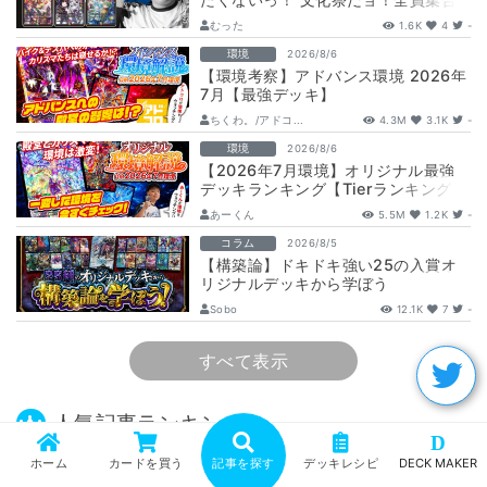
ドラ娘100％パック』注目カードまと
むった
1.6K
4
-
め…
環境
2026/8/6
【環境考察】アドバンス環境 2026年
7月【最強デッキ】
ちくわ。/アドコ...
4.3M
3.1K
-
環境
2026/8/6
【2026年7月環境】オリジナル最強
デッキランキング【Tierランキング】
あーくん
5.5M
1.2K
-
コラム
2026/8/5
【構築論】ドキドキ強い25の入賞オ
リジナルデッキから学ぼう
【DuelMastersMemory5日目】
Sobo
12.1K
7
-
すべて表示
人気記事ランキング
D
環境
2026/8/6
ホーム
カードを買う
記事を探す
デッキレシピ
DECK MAKER
【2026年7月環境】オリジナル最強