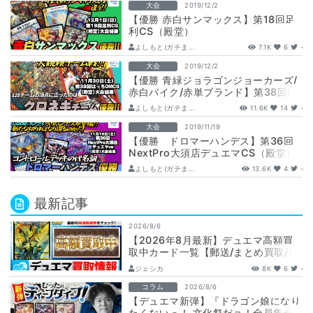
大会
2019/12/2
【優勝 赤白サンマックス】第18回足
利CS（殿堂）
よしもと(ガチま...
7.1K
6
-
大会
2019/12/2
【優勝 青緑ジョラゴンジョーカーズ/
赤白バイク/赤単ブランド】第38回は
っちDMCS（殿堂チーム戦）
よしもと(ガチま...
11.6K
14
-
大会
2019/11/19
【優勝 ドロマーハンデス】第36回
NextPro大須店デュエマCS（殿堂）
よしもと(ガチま...
13.6K
4
-
最新記事
2026/8/6
【2026年8月最新】デュエマ高額買
取中カード一覧【郵送/まとめ買取/買
取表/相場/金トレジャー】
ジェシカ
8K
6
-
コラム
2026/8/6
【デュエマ新弾】『ドラゴン娘になり
たくないっ！ 文化祭だョ！全員集合!!