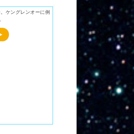
ジ。ケングレンオーに例
。
▶