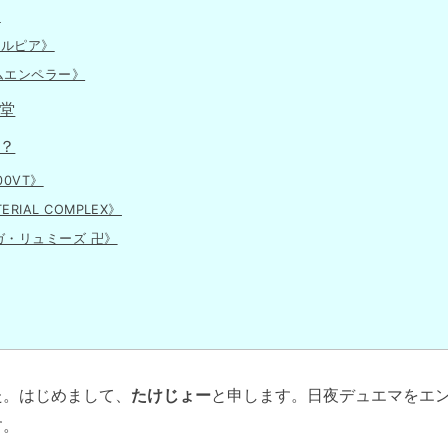
》
・ルピア》
ムエンペラー》
堂
？
00VT》
ERIAL COMPLEX》
ガ・リュミーズ 卍》
。はじめまして、
たけじょー
と申します。日夜デュエマをエ
す。