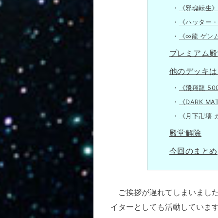
《邪魂転生
《ハッター
《∞龍 ゲン
プレミアム殿
他のデッキは
《飛翔龍 50
《DARK MAT
《月下卍壊 
殿堂解除
今回のまとめ
ご挨拶が遅れてしまいました
イターとしても活動していま