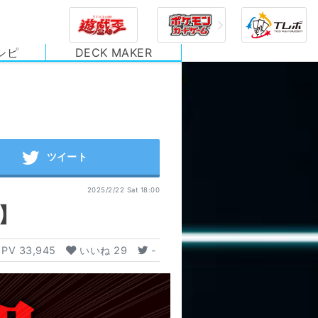
シピ
DECK MAKER
2025/2/22 Sat 18:00
】
PV
33,945
いいね
29
-