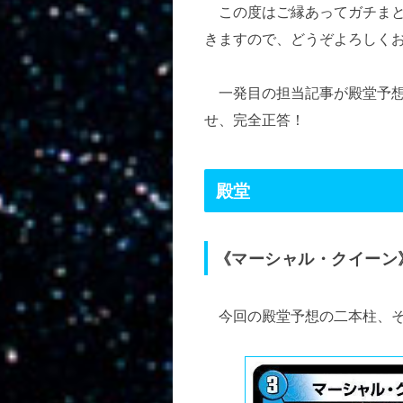
この度はご縁あってガチまと
きますので、どうぞよろしく
一発目の担当記事が殿堂予想
せ、完全正答！
殿堂
《マーシャル・クイーン
今回の殿堂予想の二本柱、そ