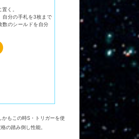
に置く。
、自分の手札を3枚まで
枚数のシールドを自分
しかもこの時S・トリガーを使
破格の踏み倒し性能。