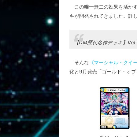
この唯一無二の効果を活かす
キが開発されてきました。詳
【DM歴代名作デッキ】Vol
そんな
《マーシャル・クイ
化と9月発売「ゴールド・オ