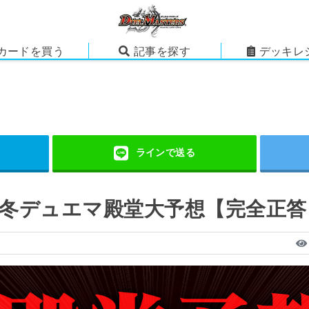
カードを買う
記事を探す
デッキレ
5冬デュエマ殿堂大予想【完全正答