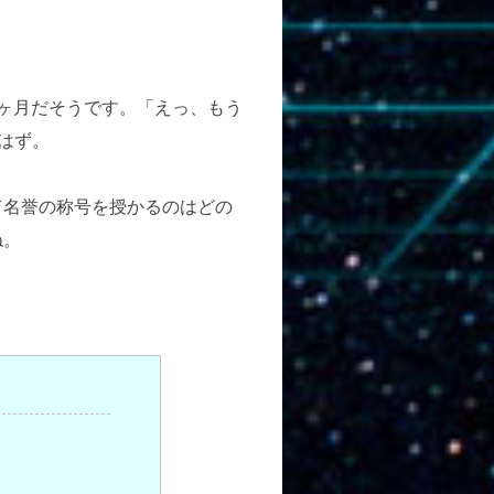
。
ヶ月だそうです。「えっ、もう
はず。
名誉の称号を授かるのはどの
ね。